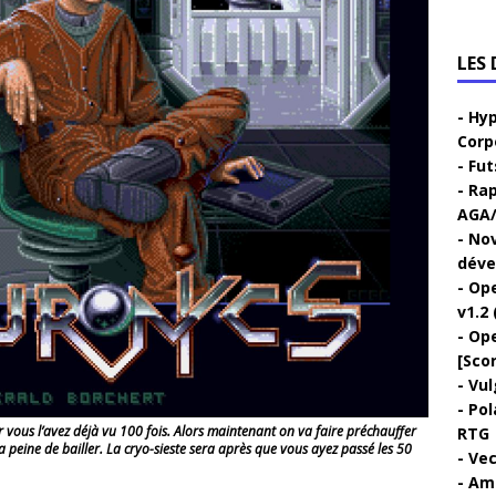
LES
Hyp
Corp
Fut
Rap
AGA/
Nov
déve
Ope
v1.2 
Ope
[Sco
Vul
Pol
ur vous l’avez déjà vu 100 fois. Alors maintenant on va faire préchauffer
RTG
a peine de bailler. La cryo-sieste sera après que vous ayez passé les 50
Vec
Ami