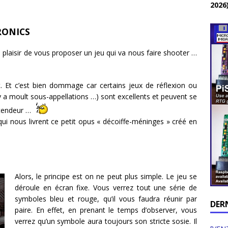
2026
RONICS
le plaisir de vous proposer un jeu qui va nous faire shooter …
t. Et c’est bien dommage car certains jeux de réflexion ou
l y a moult sous-appellations …) sont excellents et peuvent se
entendeur …
ui nous livrent ce petit opus « décoiffe-méninges » créé en
Alors, le principe est on ne peut plus simple. Le jeu se
déroule en écran fixe. Vous verrez tout une série de
symboles bleu et rouge, qu’il vous faudra réunir par
DER
paire. En effet, en prenant le temps d’observer, vous
verrez qu’un symbole aura toujours son stricte sosie. Il