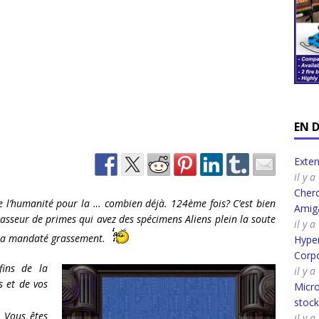
EN 
Exte
il y 
Cherc
e l’humanité pour la … combien déjà. 124ème fois? C’est bien
Amig
sseur de primes qui avez des spécimens Aliens plein la soute
il y 
us a mandaté grassement.
Hyper
Corpo
fins de la
il y 
s et de vos
Micro
stoc
! Vous êtes
il y 