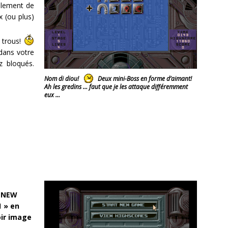
alement de
 (ou plus)
x trous!
dans votre
z bloqués.
Nom di diou!
Deux mini-Boss en forme d’aimant!
Ah les gredins … faut que je les attaque différemment
eux …
T NEW
1 » en
oir image