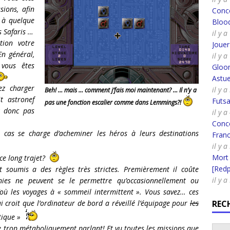
sions, afin
Conco
 à quelque
Bloo
s Safaris …
il y 
tion votre
Joue
En général,
il y 
 vous êtes
Gloo
Astue
ez charger
il y a
Beh! … mais … comment j’fais moi maintenant? … Il n’y a
t astronef
Futsa
pas une fonction escalier comme dans Lemmings?!
z donc pas
il y a
Conco
 cas se charge d’acheminer les héros à leurs destinations
Fran
il y a
Mort
 ce long trajet?
[Redpi
t soumis a des règles très strictes. Premièrement il coûte
il y a
nies ne peuvent se le permettre qu’occasionnellement ou
D’où les voyages à « sommeil intermittent ». Vous savez… ces
i croit que l’ordinateur de bord a réveillé l’équipage pour
les
REC
otique »
 trop métaboliquement parlant! Et vu toutes les missions que