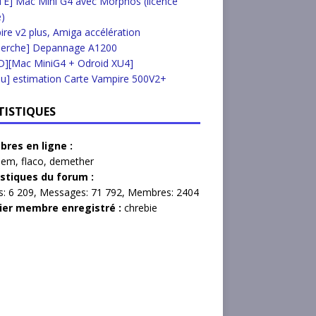
E] Mac Mini G4 avec Morphos (licence
e)
re v2 plus, Amiga accélération
herche] Depannage A1200
D][Mac MiniG4 + Odroid XU4]
u] estimation Carte Vampire 500V2+
TISTIQUES
res en ligne :
lem
,
flaco
,
demether
istiques du forum :
s:
6 209,
Messages:
71 792,
Membres:
2404
ier membre enregistré :
chrebie