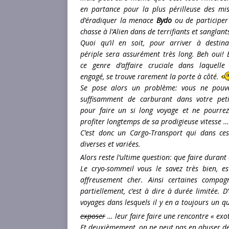
en partance pour la plus périlleuse des mis
d’éradiquer la menace
Bydo
ou de participer
chasse à l’Alien dans de terrifiants et sanglant
Quoi qu’il en soit, pour arriver à destina
périple sera assurément très long. Beh oui! 
ce genre d’affaire cruciale dans laquelle
engagé, se trouve rarement la porte à côté.
Se pose alors un problème: vous ne pouv
suffisamment de carburant dans votre peti
pour faire un si long voyage et ne pourre
profiter longtemps de sa prodigieuse vitesse …
C’est donc un Cargo-Transport qui dans ces
diverses et variées.
Alors reste l’ultime question: que faire durant
Le cryo-sommeil vous le savez très bien, es
affreusement cher. Ainsi certaines compag
partiellement, c’est à dire à durée limitée. 
voyages dans lesquels il y en a toujours un qu
exposer
… leur faire faire une rencontre « ex
Et deuxièmement, on ne peut pas en abuser de