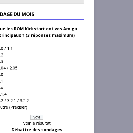
DAGE DU MOIS
uelles ROM Kickstart ont vos Amiga
principaux ? (3 réponses maximum)
.0 / 1.1
.2
.3
.04 / 2.05
.0
.1
.x
.1.4
.2 / 3.2.1 / 3.2.2
utre (Préciser)
Voir le résultat
Débattre des sondages