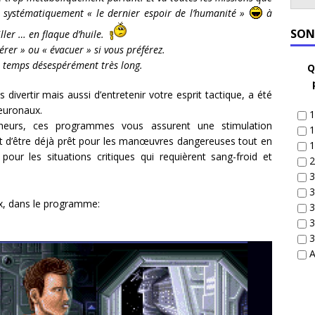
s systématiquement « le dernier espoir de l’humanité »
à
SON
iller … en flaque d’huile.
rer » ou « évacuer » si vous préférez.
le temps désespérément très long.
Q
divertir mais aussi d’entretenir votre esprit tactique, a été
euronaux.
1
heurs, ces programmes vous assurent une stimulation
1
nt d’être déjà prêt pour les manœuvres dangereuses tout en
1
pour les situations critiques qui requièrent sang-froid et
2
3
3
x, dans le programme:
3
3
3
A