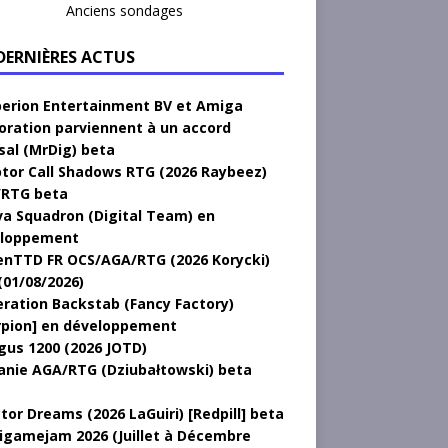
Anciens sondages
 DERNIÈRES ACTUS
erion Entertainment BV et Amiga
oration parviennent à un accord
sal (MrDig) beta
tor Call Shadows RTG (2026 Raybeez)
RTG beta
a Squadron (Digital Team) en
loppement
nTTD FR OCS/AGA/RTG (2026 Korycki)
(01/08/2026)
ration Backstab (Fancy Factory)
rpion] en développement
gus 1200 (2026 JOTD)
anie AGA/RTG (Dziubałtowski) beta
tor Dreams (2026 LaGuiri) [Redpill] beta
gamejam 2026 (Juillet à Décembre