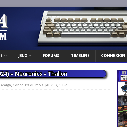
ES
JEUX
FORUMS
TIMELINE
CONNEXION
24) – Neuronics – Thalion
,
Amiga
,
Concours du mois
,
Jeux
134