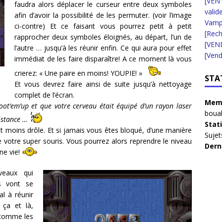
[VENT
faudra alors déplacer le curseur entre deux symboles
valid
afin d’avoir la possibilité de les permuter. (voir l’image
Vampi
ci-contre) Et ce faisant vous pourrez petit à petit
[Rec
rapprocher deux symboles éloignés, au départ, l’un de
[VEN
l’autre … jusqu’à les réunir enfin. Ce qui aura pour effet
[Vend
immédiat de les faire disparaître! A ce moment là vous
crierez: « Une paire en moins! YOUPIE! »
STA
Et vous devrez faire ainsi de suite jusqu’à nettoyage
complet de l’écran.
Memb
shoot’em’up et que votre cerveau était équipé d’un rayon laser
boua
distance …
Stat
it moins drôle. Et si jamais vous êtes bloqué, d’une manière
Sujet
e votre super souris. Vous pourrez alors reprendre le niveau
Dern
ne vie!
veaux qui
s vont se
l à réunir
 ça et là,
 comme les