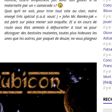
Conco
maternelle par un « camarade »?
Bloo
Quoi qu’il en soit, pour tirer tout cela au clair, notre
il y 
envoyé très spécial (c.a.d. vous! ) « John Mc Ramko-jak »
Joue
est parti sur place mener son enquête. Et si en cours de
il y 
route vous êtes amenés à défourailler à tout va pour
Gloo
dézinguer des bestioles mutantes, toutes plus hideuses les
Astue
unes que les autres, par paquet de douze; ne vous plaignez
il y a
Futsa
il y a
Conco
Fran
il y a
Mort
[Redpi
il y a
REC