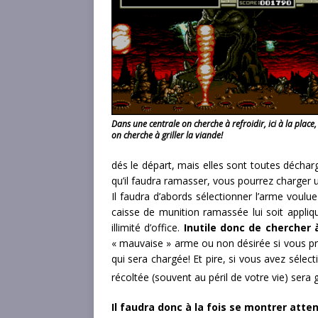
Dans une centrale on cherche à refroidir, ici à la place,
on cherche à griller la viande!
dés le départ, mais elles sont toutes déch
qu’il faudra ramasser, vous pourrez charger 
Il faudra d’abords sélectionner l’arme voulu
caisse de munition ramassée lui soit appliq
illimité d’office.
Inutile donc de chercher 
« mauvaise » arme ou non désirée si vous préf
qui sera chargée! Et pire, si vous avez sélec
récoltée (souvent au péril de votre vie) sera
Il faudra donc à la fois se montrer atte