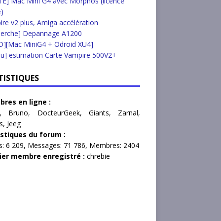
E] Mac Mini G4 avec Morphos (licence
e)
re v2 plus, Amiga accélération
herche] Depannage A1200
D][Mac MiniG4 + Odroid XU4]
u] estimation Carte Vampire 500V2+
TISTIQUES
res en ligne :
,
Bruno
,
DocteurGeek
,
Giants
,
Zarnal
,
s
,
Jeeg
istiques du forum :
s:
6 209,
Messages:
71 786,
Membres:
2404
ier membre enregistré :
chrebie