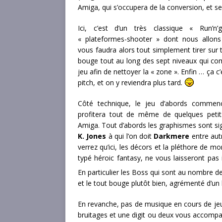
Amiga, qui s’occupera de la conversion, et s
Ici, c’est d’un très classique « Run’n
« plateformes-shooter » dont nous allons 
vous faudra alors tout simplement tirer sur 
bouge tout au long des sept niveaux qui co
jeu afin de nettoyer la « zone ». Enfin … ça c’
pitch, et on y reviendra plus tard.
Côté technique, le jeu d’abords commen
profitera tout de même de quelques petit
Amiga. Tout d’abords les graphismes sont s
K. Jones
à qui l’on doit
Darkmere
entre aut
verrez qu’ici, les décors et la pléthore de mo
typé héroic fantasy, ne vous laisseront pas i
En particulier les Boss qui sont au nombre 
et le tout bouge plutôt bien, agrémenté d’un 
En revanche, pas de musique en cours de jeu
bruitages et une digit ou deux vous accompa