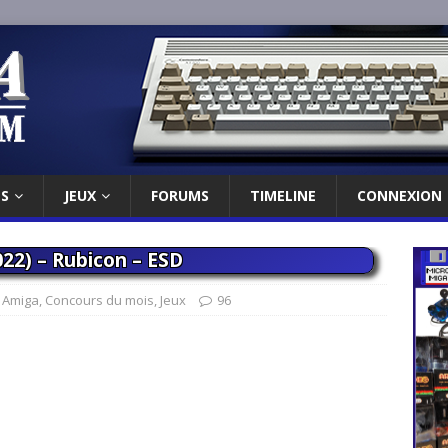
ES
JEUX
FORUMS
TIMELINE
CONNEXION
22) – Rubicon – ESD
,
Amiga
,
Concours du mois
,
Jeux
96