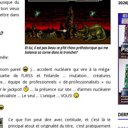
musique du
2026
 bon vieux
ettre dans
s?
Et lui, il est pas beau ce p’tit rhino préhistorique qui me
balance sa corne dans la tronche!?
mêle:
n nom pareil
)… accident nucléaire qui vire à la méga-
partie de l’URSS et Finlande … mutation… créatures
ce… équipe de professionnels « dé-professionalisés » ou
r le jackpot!
… la présence sur site … d’armes nucléaire!
pécialiste … Le seul … L’unique … VOUS!
DER
Ce que l’on peut dire avec certitude, et c’est là le
principal atout et originalité du titre, c’est pratiquement