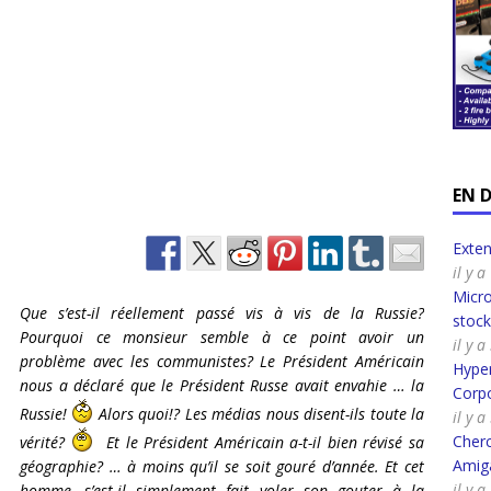
EN 
Exte
il y a
Micro
Que s’est-il réellement passé vis à vis de la Russie?
stoc
Pourquoi ce monsieur semble à ce point avoir un
il y 
problème avec les communistes? Le Président Américain
Hyper
nous a déclaré que le Président Russe avait envahie … la
Corpo
Russie!
Alors quoi!? Les médias nous disent-ils toute la
il y 
Cherc
vérité?
Et le Président Américain a-t-il bien révisé sa
Amig
géographie? … à moins qu’il se soit gouré d’année. Et cet
il y 
homme, s’est-il simplement fait voler son gouter à la