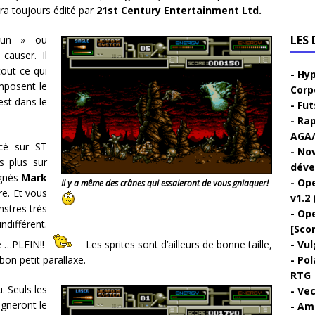
era toujours édité par
21st Century Entertainment Ltd.
LES
’gun » ou
causer. Il
tout ce qui
Hyp
mposent le
Corp
est dans le
Fut
Rap
AGA/
cé sur ST
Nov
s plus sur
déve
ignés
Mark
Ope
Il y a même des crânes qui essaieront de vous gniaquer!
re. Et vous
v1.2 
nstres très
Ope
ndifférent.
[Sco
de …PLEIN!!
Les sprites sont d’ailleurs de bonne taille,
Vul
bon petit parallaxe.
Pol
RTG
. Seuls les
Vec
gneront le
Ami