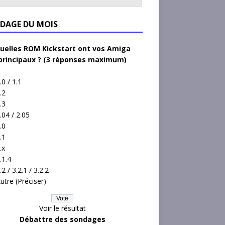
DAGE DU MOIS
uelles ROM Kickstart ont vos Amiga
principaux ? (3 réponses maximum)
.0 / 1.1
.2
.3
.04 / 2.05
.0
.1
.x
.1.4
.2 / 3.2.1 / 3.2.2
utre (Préciser)
Voir le résultat
Débattre des sondages