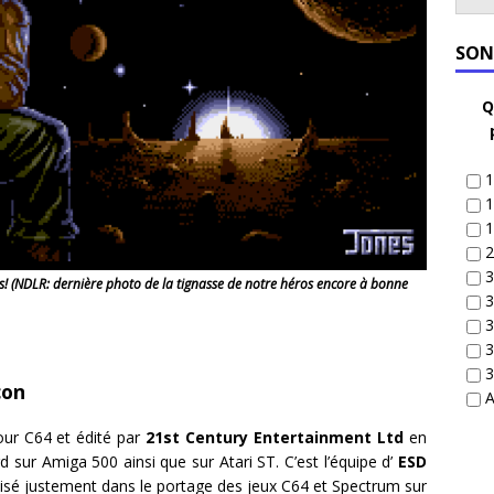
SON
Q
1
1
1
2
3
! (NDLR: dernière photo de la tignasse de notre héros encore à bonne
3
3
3
3
con
A
ur C64 et édité par
21st Century Entertainment Ltd
en
d sur Amiga 500 ainsi que sur Atari ST. C’est l’équipe d’
ESD
lisé justement dans le portage des jeux C64 et Spectrum sur