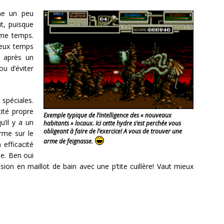
me un peu
ut, puisque
ême temps.
ieux temps
u après un
ou d’éviter
 spéciales.
cité propre
Exemple typique de l’intelligence des « nouveaux
u’il y a un
habitants » locaux. Ici cette hydre s’est perchée vous
obligeant à faire de l’exercice! A vous de trouver une
rme sur le
arme de feignasse.
efficacité
ie. Ben oui
ion en maillot de bain avec une p’tite cuillère! Vaut mieux