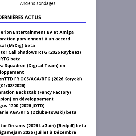
Anciens sondages
 DERNIÈRES ACTUS
erion Entertainment BV et Amiga
oration parviennent à un accord
sal (MrDig) beta
tor Call Shadows RTG (2026 Raybeez)
RTG beta
a Squadron (Digital Team) en
loppement
nTTD FR OCS/AGA/RTG (2026 Korycki)
(01/08/2026)
ration Backstab (Fancy Factory)
rpion] en développement
gus 1200 (2026 JOTD)
anie AGA/RTG (Dziubałtowski) beta
tor Dreams (2026 LaGuiri) [Redpill] beta
gamejam 2026 (Juillet à Décembre