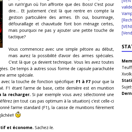
[VENT
un run’n’gun où l’on affronte que des Boss! C’est pour
valid
dire… Et justement c’est là que rentre en compte la
Vampi
gestion particulière des armes. Eh oui, bourrinage,
[Rec
défouraillage et chauvitude font bon ménage certes,
[VEN
mais pourquoi ne pas y ajouter une petite touche de
[Vend
tactique?
STA
Vous commencez avec une simple pétoire au début,
mais aurez la possibilité d’avoir des armes spéciales.
Memb
C’est là que ça devient technique. Vous les avez toutes
Teuff
argées. De temps à autres sous forme de capsule parachutée
Xvolk
une arme spéciale.
Stat
e avec la touche de fonction spécifique:
F1 à F7
pour que la
Sujet
ué. F1 étant l’arme de base, cette dernière est en munition
Dern
à la recharger.
Si par exemple vous avez sélectionné une
érez (en tout cas pas optimum à la situation) c’est celle-ci
tionné l’arme standard (F1), la caisse de munitions fièrement
 gâchée!!
ntif et économe.
Sachez-le.