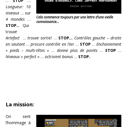
…
STOP
…
Longueur: 10
niveaux
… sur
Cela commence toujours par une lettre d’une vieille
4 mondes
…
connaissance…
STOP..
. Qui
t
rouve
Artefact
…
trouve sortie!
…
STOP…
Contrôles gauche – droite
en sautant
…
procure contrôle en l’air
…
STOP
…
Enchainement
« pieds – multi-têtes »
…
donne plus de points
…
STOP
…
Niveaux « perfect
» …
octroient bonus
…
STOP.
La mission:
On sent
l’hommage à