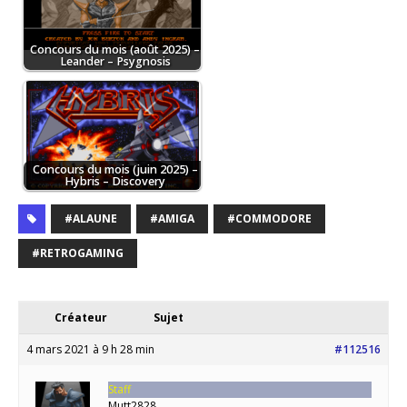
Concours du mois (août 2025) –
Leander – Psygnosis
Concours du mois (juin 2025) –
Hybris – Discovery
#ALAUNE
#AMIGA
#COMMODORE
#RETROGAMING
Créateur
Sujet
4 mars 2021 à 9 h 28 min
#112516
Staff
Mutt2828