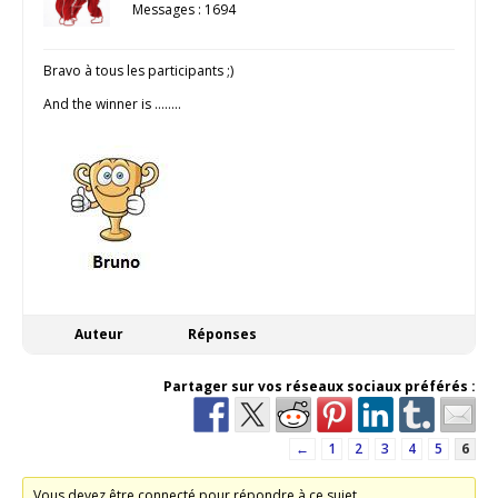
Messages : 1694
Bravo à tous les participants ;)
And the winner is ……..
Auteur
Réponses
Partager sur vos réseaux sociaux préférés :
←
1
2
3
4
5
6
Vous devez être connecté pour répondre à ce sujet.