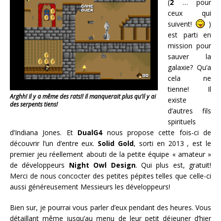
(
2
… pour
ceux qui
suivent!
)
est parti en
mission pour
sauver la
galaxie? Qu’a
cela ne
tienne! Il
Arghh! Il y a même des rats!! Il manquerait plus qu’il y ai
existe
des serpents tiens!
d’autres fils
spirituels
d’Indiana Jones. Et
DualG4
nous propose cette fois-ci de
découvrir l’un d’entre eux.
Solid Gold
, sorti en 2013 , est le
premier jeu réellement abouti de la petite équipe « amateur »
de développeurs
Night Owl Design
. Qui plus est, gratuit!
Merci de nous concocter des petites pépites telles que celle-ci
aussi généreusement Messieurs les développeurs!
Bien sur, je pourrai vous parler d’eux pendant des heures. Vous
détaillant même jusqu’au menu de leur petit déjeuner d’hier