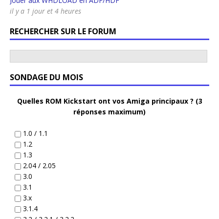
Jouer aux WHDLOAD en ADF/HDF
il y a 1 jour et 4 heures
RECHERCHER SUR LE FORUM
SONDAGE DU MOIS
Quelles ROM Kickstart ont vos Amiga principaux ? (3
réponses maximum)
1.0 / 1.1
1.2
1.3
2.04 / 2.05
3.0
3.1
3.x
3.1.4