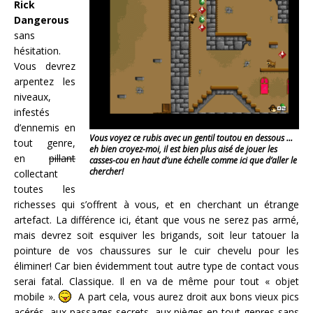
Rick
Dangerous
sans
hésitation.
Vous devrez
arpentez les
niveaux,
infestés
d’ennemis en
Vous voyez ce rubis avec un gentil toutou en dessous …
tout genre,
eh bien croyez-moi, il est bien plus aisé de jouer les
en
pillant
casses-cou en haut d’une échelle comme ici que d’aller le
chercher!
collectant
toutes les
richesses qui s’offrent à vous, et en cherchant un étrange
artefact. La différence ici, étant que vous ne serez pas armé,
mais devrez soit esquiver les brigands, soit leur tatouer la
pointure de vos chaussures sur le cuir chevelu pour les
éliminer! Car bien évidemment tout autre type de contact vous
serai fatal. Classique. Il en va de même pour tout « objet
mobile ».
A part cela, vous aurez droit aux bons vieux pics
acérés, aux passages secrets, aux pièges en tout genres sans