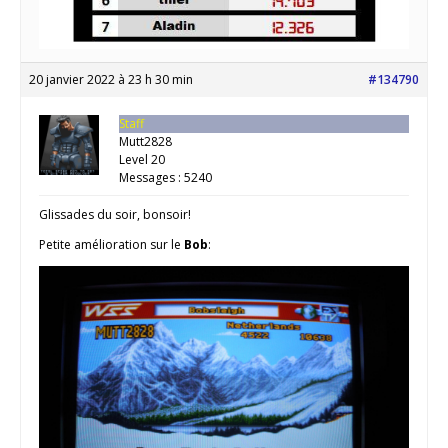
20 janvier 2022 à 23 h 30 min
#134790
Staff
Mutt2828
Level 20
Messages : 5240
Glissades du soir, bonsoir!
Petite amélioration sur le
Bob
: