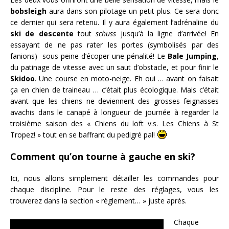
bobsleigh
aura dans son pilotage un petit plus. Ce sera donc
ce dernier qui sera retenu. Il y aura également l’adrénaline du
ski de descente
tout
schuss
jusqu’à la ligne d’arrivée! En
essayant de ne pas rater les portes (symbolisés par des
fanions) sous peine d’écoper une pénalité! Le
Bale Jumping
,
du patinage de vitesse avec un saut d’obstacle, et pour finir le
Skidoo
. Une course en moto-neige. Eh oui … avant on faisait
ça en chien de traineau … c’était plus écologique. Mais c’était
avant que les chiens ne deviennent des grosses feignasses
avachis dans le canapé à longueur de journée à regarder la
troisième saison des « Chiens du loft v.s. Les Chiens à St
Tropez! » tout en se baffrant du pedigré pal!
Comment qu’on tourne à gauche en ski?
Ici, nous allons simplement détailler les commandes pour
chaque discipline. Pour le reste des réglages, vous les
trouverez dans la section « règlement… » juste après.
Chaque