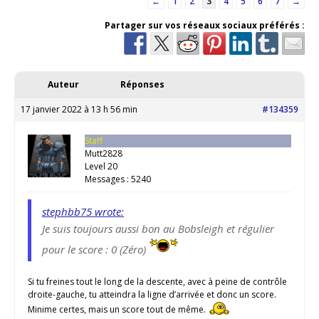
←
1
2
3
4
5
6
7
→
Partager sur vos réseaux sociaux préférés :
Auteur
Réponses
17 janvier 2022 à 13 h 56 min
#134359
Staff
Mutt2828
Level 20
Messages : 5240
stephbb75 wrote:
Je suis toujours aussi bon au Bobsleigh et régulier
pour le score : 0 (Zéro)
Si tu freines tout le long de la descente, avec à peine de contrôle
droite-gauche, tu atteindra la ligne d’arrivée et donc un score.
Minime certes, mais un score tout de même.