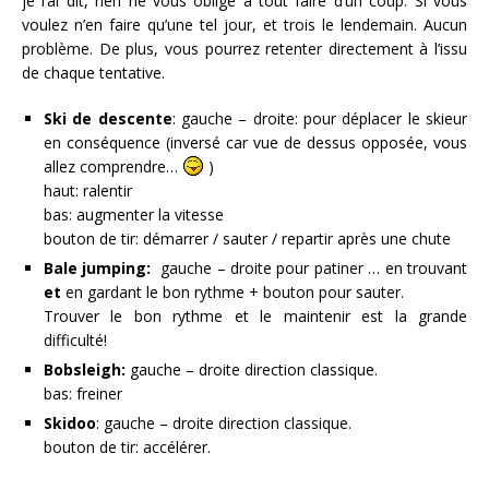
je l’ai dit, rien ne vous oblige à tout faire d’un coup. Si vous
voulez n’en faire qu’une tel jour, et trois le lendemain. Aucun
problème. De plus, vous pourrez retenter directement à l’issu
de chaque tentative.
Ski de descente
: gauche – droite: pour déplacer le skieur
en conséquence (inversé car vue de dessus opposée, vous
allez comprendre…
)
haut: ralentir
bas: augmenter la vitesse
bouton de tir: démarrer / sauter / repartir après une chute
Bale jumping:
gauche – droite pour patiner … en trouvant
et
en gardant le bon rythme + bouton pour sauter.
Trouver le bon rythme et le maintenir est la grande
difficulté!
Bobsleigh:
gauche – droite direction classique.
bas: freiner
Skidoo
: gauche – droite direction classique.
bouton de tir: accélérer.