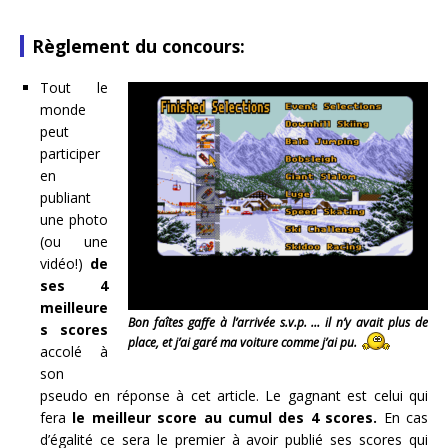
Règlement du concours:
Tout le
monde
peut
participer
en
publiant
une photo
(ou une
vidéo!)
de
ses 4
meilleure
Bon faîtes gaffe à l’arrivée s.v.p. … il n’y avait plus de
s scores
place, et j’ai garé ma voiture comme j’ai pu.
accolé à
son
pseudo en réponse à cet article. Le gagnant est celui qui
fera
le meilleur score au cumul des 4 scores.
En cas
d’égalité ce sera le premier à avoir publié ses scores qui