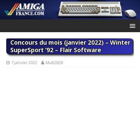
Concours du mois (janvier 2022) – Winter
SuperSport ’92 – Flair Software
7 janvier 2022
Mutt2828