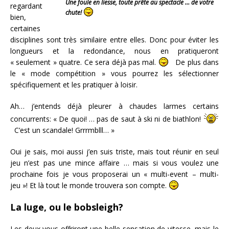
Une foule en liesse, toute prête au spectacle … de votre
regardant
chute!
bien,
certaines
disciplines sont très similaire entre elles. Donc pour éviter les
longueurs et la redondance, nous en pratiqueront
« seulement » quatre. Ce sera déjà pas mal.
De plus dans
le « mode compétition » vous pourrez les sélectionner
spécifiquement et les pratiquer à loisir.
Ah… j’entends déjà pleurer à chaudes larmes certains
concurrents: « De quoi! … pas de saut à ski ni de biathlon!
C’est un scandale! Grrrmblll… »
Oui je sais, moi aussi j’en suis triste, mais tout réunir en seul
jeu n’est pas une mince affaire … mais si vous voulez une
prochaine fois je vous proposerai un « multi-event – multi-
jeu »! Et là tout le monde trouvera son compte.
La luge, ou le bobsleigh?
Les deux vous offriront une belle sensation de vitesse, mais le