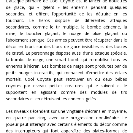
L’attaque primaire de Cool Coyote est le lancer de boulettes
de glace, qui « gèlent » les ennemis pendant quelques
secondes, et offrent l’opportunité de les détruire en les
touchant. Le héros dispose de différentes attaques
secondaires, comme le tir multiple, la bombe aérienne, la
mine, le bouclier glaçant, le nuage de pluie glaçant ou
l’aboiement sonique. Ces armes peuvent être récupérer dans le
décor en tirant sur des blocs de glace invisibles et des boules
de cristal. Le personnage dispose aussi d’une attaque spéciale,
la bombe de neige, une smart bomb qui immobilise tous les
ennemis à l’écran. Les bombes de neige sont produites par de
petits nuages interactifs, qui menacent d’émettre des éclairs
mortels. Cool Coyote peut retrouver un ou deux bébés
coyotes par niveau, petites créatures qui le suivent et le
supportent en agissant comme des modules de tirs
secondaires et en détruisant les ennemis gelés.
Les niveaux s’étendent sur une vingtaine d’écrans en moyenne,
en quatre par cinq, avec une progression non-linéaire. Le
joueur peut interagir avec certains éléments du décor comme
des interrupteurs qui font apparaître des plates-formes de