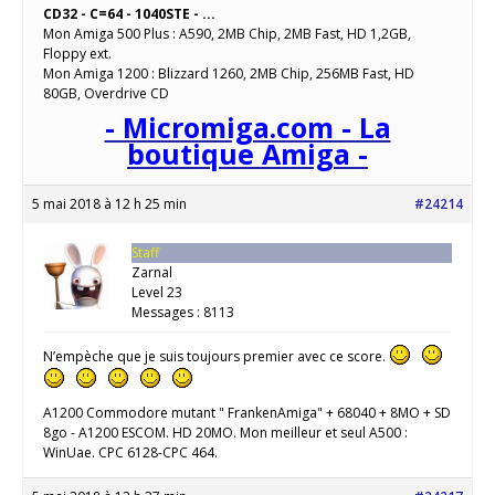
CD32 - C=64 - 1040STE - ...
Mon Amiga 500 Plus : A590, 2MB Chip, 2MB Fast, HD 1,2GB,
Floppy ext.
Mon Amiga 1200 : Blizzard 1260, 2MB Chip, 256MB Fast, HD
80GB, Overdrive CD
- Micromiga.com - La
boutique Amiga -
5 mai 2018 à 12 h 25 min
#24214
Staff
Zarnal
Level 23
Messages : 8113
N’empèche que je suis toujours premier avec ce score.
A1200 Commodore mutant " FrankenAmiga" + 68040 + 8MO + SD
8go - A1200 ESCOM. HD 20MO. Mon meilleur et seul A500 :
WinUae. CPC 6128-CPC 464.