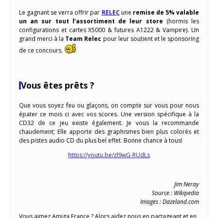
Le gagnant se verra offrir par
RELEC
une
remise de 5% valable
un an sur tout l’assortiment de leur store
(hormis les
configurations et cartes X5000 & futures A1222 & Vampire). Un
grand merci à la
Team Relec
pour leur soutient et le sponsoring
de ce concours.
Vous êtes prêts ?
Que vous soyez feu ou glaçons, on compte sur vous pour nous
épater ce mois ci avec vos scores. Une version spécifique à la
CD32 de ce jeu existe également. Je vous la recommande
chaudement; Elle apporte des graphismes bien plus colorés et
des pistes audio CD du plus bel effet. Bonne chance à tous!
https://youtu.be/zl9wG-RUdLs
Jim Neray
Source : Wikipedia
Images : Dazeland.com
Vous aimez Amiga France ? Alors aidez nous en partageant et en