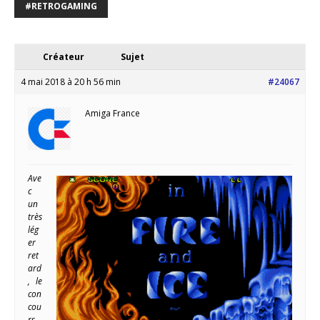
#RETROGAMING
Créateur
Sujet
4 mai 2018 à 20 h 56 min
#24067
Amiga France
Ave
c
un
très
lég
er
ret
ard
, le
con
cou
rs