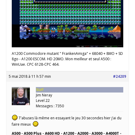
A1200 Commodore mutant " FrankenAmiga" + 68040 + 8MO + SD
8go - A1200 ESCOM. HD 20MO. Mon meilleur et seul A500 :
WinUae. CPC 6128-CPC 464.
5 mai 2018 à 11 h 57 min
#24209
Staff
Jim Neray
Level 22
Messages : 7350
T’abuses là même en essayant le jeu 30 secondes hier j’ai du
faire mieux
A500 - A500 Plus - A600 HD - A1200 - A2000 - A3000 - A4000T -