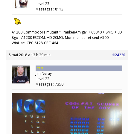
Level 23
Messages : 8113
A1200 Commodore mutant " FrankenAmiga" + 68040 + 8MO + SD
8go - A1200 ESCOM. HD 20MO. Mon meilleur et seul A500 :
WinUae. CPC 6128-CPC 464.
5 mai 2018 à 13 h 29 min
#24220
Staff
Jim Neray
Level 22
Messages : 7350