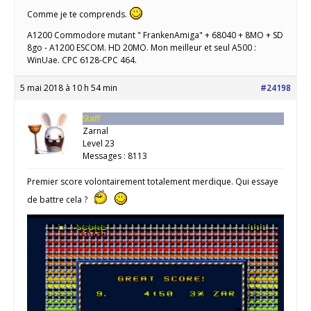
Comme je te comprends.
A1200 Commodore mutant " FrankenAmiga" + 68040 + 8MO + SD
8go - A1200 ESCOM. HD 20MO. Mon meilleur et seul A500 :
WinUae. CPC 6128-CPC 464.
5 mai 2018 à 10 h 54 min
#24198
Staff
Zarnal
Level 23
Messages : 8113
Premier score volontairement totalement merdique. Qui essaye
de battre cela ?