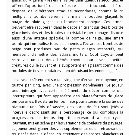
glace, qui « gèlent » les ennemis pendant quelques secondes, et
offrent l’opportunité de les détruire en les touchant. Le héros
dispose de différentes attaques secondaires, comme le tir
multiple, la bombe aérienne, la mine, le bouclier glaçant, le
nuage de pluie glaçant ou l’aboiement sonique. Ces armes
peuvent être récupérer dans le décor en tirant sur des blocs de
glace invisibles et des boules de cristal. Le personnage dispose
aussi d’une attaque spéciale, la bombe de neige, une smart
bomb qui immobilise tous les ennemis à l’écran. Les bombes de
neige sont produites par de petits nuages interactifs, qui
menacent d’émettre des éclairs mortels. Cool Coyote peut
retrouver un ou deux bébés coyotes par niveau, petites
créatures qui le suivent et le supportent en agissant comme des
modules de tirs secondaires et en détruisant les ennemis gelés.
Les niveaux s’étendent sur une vingtaine d’écrans en moyenne, en
quatre par cinq, avec une progression non-linéaire. Le joueur
peut interagir avec certains éléments du décor comme des
interrupteurs qui font apparaître des plates-formes de glace
temporaires. Il existe un temps limite pour atteindre la sortie des
niveaux : une fois dépassée, des sorts de feu sont jetés à
intervalle décroissant sur le personnage, ce qui complique la
progression. Le temps imparti correspond à sept cycles
jour/nuit, mis en scène par les variations de couleurs du paysage.
Le joueur peut glaner des vies supplémentaires en retrouvant les
os glacés dans le décor, en atteignant des scores planchers et