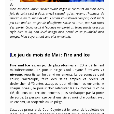
du
mois est enfin lancé: Strider ayant gagné le concours du mois deux
fois de suite c’est à Foul, arrivé second, qu’est revenu l’honneur de
choisir le jeu du mois de Mai. Comme vous l’aurez compris, c’est sur le
jeu Fire and Ice, un jeu de plateforme sortie en 1992, que son choix
s’est porté. Ce jeu avait à l’époque remporté un franc succès avec son
style bien à lui, son level design bien pensé et sa jouabilité bien
conçue. Mais voyons tout cela plus en détails.
Le jeu du mois de Mai : Fire and Ice
Fire and Ice
est un jeu de plates-formes en 2D à défilement
multidirectionnel. Le joueur dirige Cool Coyote à travers
27
niveaux
répartis sur huit environnements. Le personnage peut
courir, s’accroupir, faire des sauts amples et précis, et
déclencher différentes attaques pour éliminer les ennemis. À
chaque niveau, le joueur doit retrouver les six morceaux d’une
clé, détenus par certains ennemis, puis s’échapper par la porte
de sortie. Le personnage perd une vie au moindre contact avec
un ennemi, un projectile ou un piège.
L’attaque primaire de Cool Coyote est le lancer de boulettes de