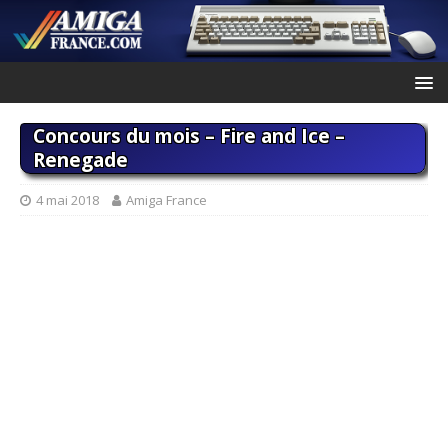
Concours du mois – Fire and Ice –
Renegade
4 mai 2018
Amiga France