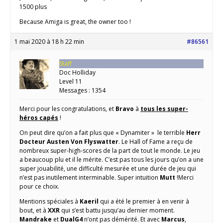
1500 plus
Because Amiga is great, the owner too !
1 mai 2020 à 18 h 22 min
#86561
Staff
Doc Holliday
Level 11
Messages : 1354
Merci pour les congratulations, et
Bravo
à
tous les super-
héros capés
!
On peut dire qu’on a fait plus que « Dynamiter » le terrible
Herr
Docteur Austen Von Flyswatter
. Le Hall of Fame a reçu de
nombreux super-high-scores de la part de tout le monde. Le jeu
a beaucoup plu et il le mérite. C’est pas tous les jours qu’on a une
super jouabilité, une difficulté mesurée et une durée de jeu qui
n’est pas inutilement interminable. Super intuition
Mutt
!Merci
pour ce choix.
Mentions spéciales à
Kaeril
qui a été le premier à en venir à
bout, et à
XXR
qui s’est battu jusqu’au dernier moment.
Mandrake
et
DualG4
n’ont pas démérité. Et avec
Marcus
,