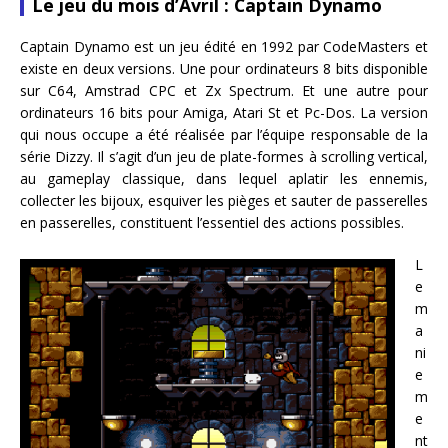
Le jeu du mois d’Avril : Captain Dynamo
Captain Dynamo est un jeu édité en 1992 par CodeMasters et
existe en deux versions. Une pour ordinateurs 8 bits disponible
sur C64, Amstrad CPC et Zx Spectrum. Et une autre pour
ordinateurs 16 bits pour Amiga, Atari St et Pc-Dos. La version
qui nous occupe a été réalisée par l’équipe responsable de la
série Dizzy. Il s’agit d’un jeu de plate-formes à scrolling vertical,
au gameplay classique, dans lequel aplatir les ennemis,
collecter les bijoux, esquiver les pièges et sauter de passerelles
en passerelles, constituent l’essentiel des actions possibles.
L
e
m
a
ni
e
m
e
nt