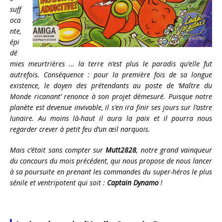
suff
oca
nte,
épi
dé
mies meurtrières … la terre n’est plus le paradis qu’elle fut
autrefois. Conséquence : pour la première fois de sa longue
existence, le doyen des prétendants au poste de ‘Maître du
Monde ricanant’ renonce à son projet démesuré. Puisque notre
planète est devenue invivable, il s’en ira finir ses jours sur l’astre
lunaire. Au moins là-haut il aura la paix et il pourra nous
regarder crever à petit feu d’un œil narquois.
Mais c’était sans compter sur
Mutt2828
, notre grand vainqueur
du concours du mois précédent, qui nous propose de nous lancer
à sa poursuite en prenant les commandes du super-héros le plus
sénile et ventripotent qui soit :
Captain Dynamo
!