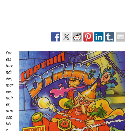
For
êts
ince
ndi
ées,
mar
ées
noir
es,
atm
osp
hèr
e