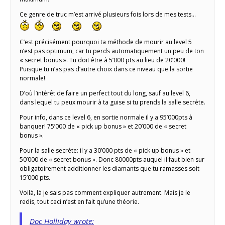
Ce genre de truc m’est arrivé plusieurs fois lors de mes tests…
C’est précisément pourquoi ta méthode de mourir au level 5
n’est pas optimum, car tu perds automatiquement un peu de ton
« secret bonus ». Tu doit être à 5’000 pts au lieu de 20’000!
Puisque tu n’as pas d’autre choix dans ce niveau que la sortie
normale!
D’où l’intérêt de faire un perfect tout du long, sauf au level 6,
dans lequel tu peux mourir à ta guise si tu prends la salle secrète.
Pour info, dans ce level 6, en sortie normale il y a 95’000pts à
banquer! 75’000 de « pick up bonus » et 20’000 de « secret
bonus ».
Pour la salle secrète: il y a 30’000 pts de « pick up bonus » et
50’000 de « secret bonus ». Donc 80000pts auquel il faut bien sur
obligatoirement additionner les diamants que tu ramasses soit
15’000 pts.
Voilà, là je sais pas comment expliquer autrement. Mais je le
redis, tout ceci n’est en fait qu’une théorie.
Doc Holliday wrote: