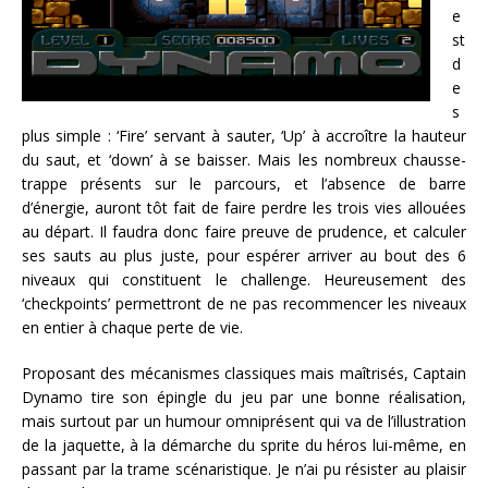
e
st
d
e
s
plus simple : ‘Fire’ servant à sauter, ‘Up’ à accroître la hauteur
du saut, et ‘down’ à se baisser. Mais les nombreux chausse-
trappe présents sur le parcours, et l’absence de barre
d’énergie, auront tôt fait de faire perdre les trois vies allouées
au départ. Il faudra donc faire preuve de prudence, et calculer
ses sauts au plus juste, pour espérer arriver au bout des 6
niveaux qui constituent le challenge. Heureusement des
‘checkpoints’ permettront de ne pas recommencer les niveaux
en entier à chaque perte de vie.
Proposant des mécanismes classiques mais maîtrisés, Captain
Dynamo tire son épingle du jeu par une bonne réalisation,
mais surtout par un humour omniprésent qui va de l’illustration
de la jaquette, à la démarche du sprite du héros lui-même, en
passant par la trame scénaristique. Je n’ai pu résister au plaisir