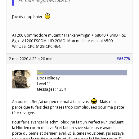
Eh non! Regardes l’
A.F.C.!
J’avais zappé hier.
A1200 Commodore mutant " FrankenAmiga" + 68040 + 8MO + SD
8go - A1200 ESCOM. HD 20MO. Mon meilleur et seul A500 :
WinUae. CPC 6128-CPC 464.
2 mai 2020 à 23 h 20 min
#86778
Staff
Doc Holliday
Level 11
Messages : 1354
Ah oui en effet j’ai un peu de mal à te suivre.
Mais c’est
parce que tu fais des phrases trop compliquées pour ma petite
tête ravagée.
Pour faire avancer le schmilblick j’ai fait un Perfect Run (incluant
la Hidden room du level3) et fait un save-state juste avant la
porte du 6eme et dernier level. Et là, tenez vous bien, j’ai essayé
d’une part la sortie normale, et d’autre part la Hidden room. Et