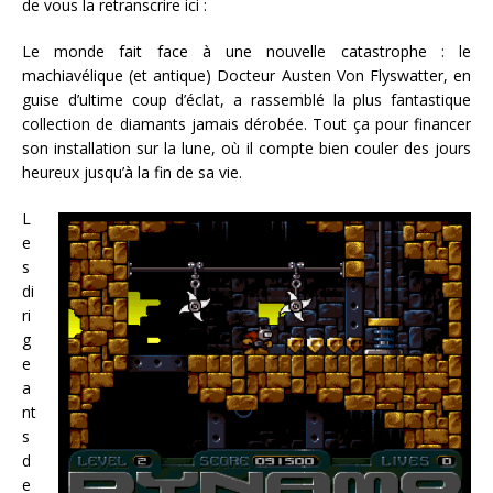
de vous la retranscrire ici :
Le monde fait face à une nouvelle catastrophe : le
machiavélique (et antique) Docteur Austen Von Flyswatter, en
guise d’ultime coup d’éclat, a rassemblé la plus fantastique
collection de diamants jamais dérobée. Tout ça pour financer
son installation sur la lune, où il compte bien couler des jours
heureux jusqu’à la fin de sa vie.
L
e
s
di
ri
g
e
a
nt
s
d
e