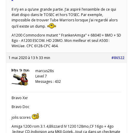
Il n’y en a qu’une grande partie. J’ai aspiré l’ensemble de ce qui
était dispo dans le TOSEC et hors TOSEC. Par exemple,
impossible de trouver Tube Warriors lorsque j’ai regardé alors
qu’il existe un dump.
A1200 Commodore mutant " FrankenAmiga" + 68040 + 8MO + SD
8go - A1200 ESCOM. HD 20MO. Mon meilleur et seul A500 :
WinUae. CPC 6128-CPC 464.
1 mai 2020 à 13 h 33 min
#86522
marcus28s
Level 7
Messages : 432
Bravo Xxr
Bravo Doc
jolis scores
Amiga 1200 rom 3.1.4,Blizzard IV 1230 128mo,CF 16go + 4go
,lecteur CD,Indivision aga MKII,Gotek...tout ça dans un checkmate