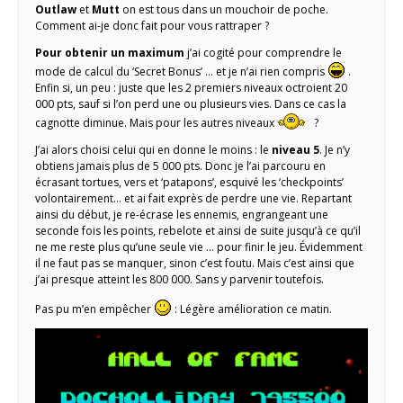
Outlaw
et
Mutt
on est tous dans un mouchoir de poche.
Comment ai-je donc fait pour vous rattraper ?
Pour obtenir un maximum
j’ai cogité pour comprendre le
mode de calcul du ‘Secret Bonus’ … et je n’ai rien compris
.
Enfin si, un peu : juste que les 2 premiers niveaux octroient 20
000 pts, sauf si l’on perd une ou plusieurs vies. Dans ce cas la
cagnotte diminue. Mais pour les autres niveaux
?
J’ai alors choisi celui qui en donne le moins : le
niveau 5
. Je n’y
obtiens jamais plus de 5 000 pts. Donc je l’ai parcouru en
écrasant tortues, vers et ‘patapons’, esquivé les ‘checkpoints’
volontairement… et ai fait exprès de perdre une vie. Repartant
ainsi du début, je re-écrase les ennemis, engrangeant une
seconde fois les points, rebelote et ainsi de suite jusqu’à ce qu’il
ne me reste plus qu’une seule vie … pour finir le jeu. Évidemment
il ne faut pas se manquer, sinon c’est foutu. Mais c’est ainsi que
j’ai presque atteint les 800 000. Sans y parvenir toutefois.
Pas pu m’en empêcher
: Légère amélioration ce matin.