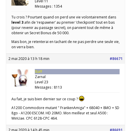
Level 11
Messages : 1354
Tu crois ? Pourtant quand on perd une vie volontairement dans
level 3
afin de ‘respawner’ au premier ‘checkpoint’ tout en bas
(pour revenir au passage secret), on parvient tout de même à
obtenir un Secret Bonus de 50 000.
Mais bon, je retenterai en tachant de ne pas perdre une seule vie,
on verra bien.
2 mai 2020 à 13 h 18 min
#86671
Staff
Zarnal
Level 23
Messages : 8113
Au fait, je suis bien dernier sur ce coup ?
A1200 Commodore mutant " FrankenAmiga" + 68040 + 8MO + SD
8go - A1200 ESCOM. HD 20MO. Mon meilleur et seul A500 :
WinUae. CPC 6128-CPC 464.
2 mai 2020 à 14 h 45 min
#86691