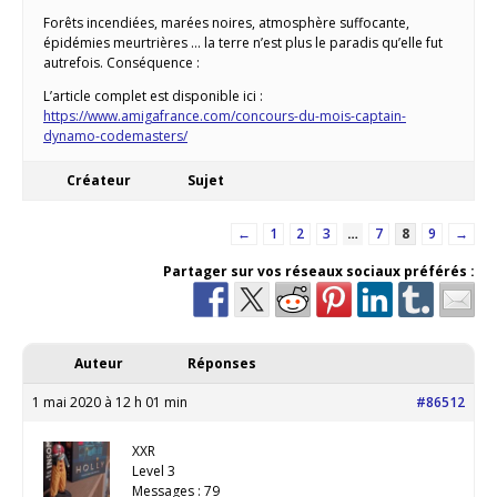
Forêts incendiées, marées noires, atmosphère suffocante,
épidémies meurtrières … la terre n’est plus le paradis qu’elle fut
autrefois. Conséquence :
L’article complet est disponible ici :
https://www.amigafrance.com/concours-du-mois-captain-
dynamo-codemasters/
Créateur
Sujet
←
1
2
3
…
7
8
9
→
Partager sur vos réseaux sociaux préférés :
Auteur
Réponses
1 mai 2020 à 12 h 01 min
#86512
XXR
Level 3
Messages : 79