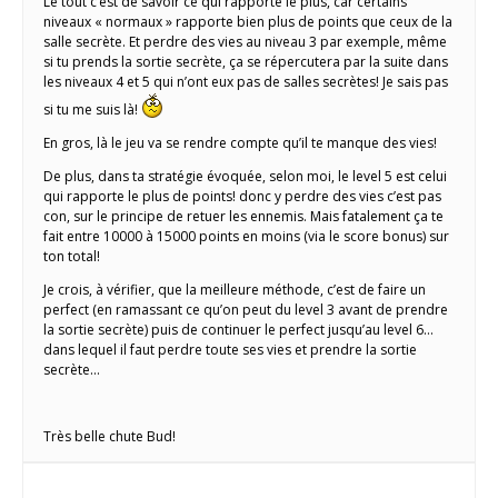
Le tout c’est de savoir ce qui rapporte le plus, car certains
niveaux « normaux » rapporte bien plus de points que ceux de la
salle secrète. Et perdre des vies au niveau 3 par exemple, même
si tu prends la sortie secrète, ça se répercutera par la suite dans
les niveaux 4 et 5 qui n’ont eux pas de salles secrètes! Je sais pas
si tu me suis là!
En gros, là le jeu va se rendre compte qu’il te manque des vies!
De plus, dans ta stratégie évoquée, selon moi, le level 5 est celui
qui rapporte le plus de points! donc y perdre des vies c’est pas
con, sur le principe de retuer les ennemis. Mais fatalement ça te
fait entre 10000 à 15000 points en moins (via le score bonus) sur
ton total!
Je crois, à vérifier, que la meilleure méthode, c’est de faire un
perfect (en ramassant ce qu’on peut du level 3 avant de prendre
la sortie secrète) puis de continuer le perfect jusqu’au level 6…
dans lequel il faut perdre toute ses vies et prendre la sortie
secrète…
Très belle chute Bud!