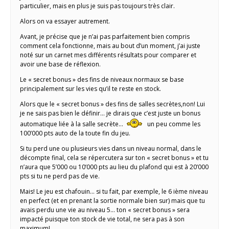
particulier, mais en plus je suis pas toujours très clair.
Alors on va essayer autrement.
Avant, je précise que je n’ai pas parfaitement bien compris
comment cela fonctionne, mais au bout d’un moment, j’ai juste
noté sur un carnet mes différents résultats pour comparer et
avoir une base de réflexion.
Le « secret bonus » des fins de niveaux normaux se base
principalement sur les vies qu’il te reste en stock.
Alors que le « secret bonus » des fins de salles secrètes,non! Lui
je ne sais pas bien le définir… je dirais que c’est juste un bonus
automatique liée à la salle secrète…
un peu comme les
100’000 pts auto de la toute fin du jeu.
Si tu perd une ou plusieurs vies dans un niveau normal, dans le
décompte final, cela se répercutera sur ton « secret bonus » et tu
n’aura que 5’000 ou 10’000 pts au lieu du plafond qui est à 20’000
pts si tu ne perd pas de vie.
Mais! Le jeu est chafouin… si tu fait, par exemple, le 6 ième niveau
en perfect (et en prenant la sortie normale bien sur) mais que tu
avais perdu une vie au niveau 5… ton « secret bonus » sera
impacté puisque ton stock de vie total, ne sera pas à son
maximum!