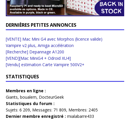
DERNIÈRES PETITES ANNONCES
[VENTE] Mac Mini G4 avec Morphos (licence valide)
Vampire v2 plus, Amiga accélération
[Recherche] Depannage A1200
[VEND][Mac MiniG4 + Odroid XU4]
[Vendu] estimation Carte Vampire 500V2+
STATISTIQUES
Membres en ligne :
Giants
,
boualem
,
DocteurGeek
Statistiques du forum :
Sujets:
6 209,
Messages:
71 809,
Membres:
2405
Dernier membre enregistré :
mialabarre433