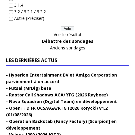
3.1.4
3.2 / 3.2.1 / 3.2.2
Autre (Préciser)
Voir le résultat
Débattre des sondages
Anciens sondages
LES DERNIÈRES ACTUS
Hyperion Entertainment BV et Amiga Corporation
parviennent à un accord
Futsal (MrDig) beta
Raptor Call Shadows AGA/RTG (2026 Raybeez)
Nova Squadron (Digital Team) en développement
OpenTTD FR OCS/AGA/RTG (2026 Korycki) v1.2
(01/08/2026)
Operation Backstab (Fancy Factory) [Scorpion] en
développement
Vulgus 1200 (2026 JOTD)