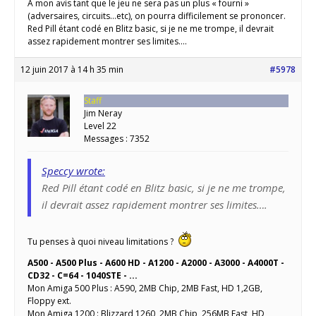
A mon avis tant que le jeu ne sera pas un plus « fourni »
(adversaires, circuits…etc), on pourra difficilement se prononcer.
Red Pill étant codé en Blitz basic, si je ne me trompe, il devrait
assez rapidement montrer ses limites….
12 juin 2017 à 14 h 35 min
#5978
Staff
Jim Neray
Level 22
Messages : 7352
Speccy wrote:
Red Pill étant codé en Blitz basic, si je ne me trompe,
il devrait assez rapidement montrer ses limites….
Tu penses à quoi niveau limitations ?
A500 - A500 Plus - A600 HD - A1200 - A2000 - A3000 - A4000T -
CD32 - C=64 - 1040STE - ...
Mon Amiga 500 Plus : A590, 2MB Chip, 2MB Fast, HD 1,2GB,
Floppy ext.
Mon Amiga 1200 : Blizzard 1260, 2MB Chip, 256MB Fast, HD