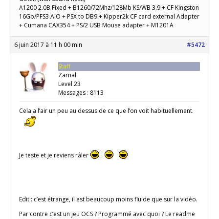
A1200 2.0B Fixed + B1260/72Mhz/128Mb KS/WB 3.9 + CF Kingston
16Gb/PFS3 AIO + PSX to DB9 + Kipper2k CF card external Adapter
+ Cumana CAX354 + PS/2 USB Mouse adapter + M1201A
6 juin 2017 à 11 h 00 min
#5472
Staff
Zarnal
Level 23
Messages : 8113
Cela a l’air un peu au dessus de ce que l’on voit habituellement.
Je teste et je reviens râler
Edit : c’est étrange, il est beaucoup moins fluide que sur la vidéo.
Par contre c’est un jeu OCS ? Programmé avec quoi ? Le readme