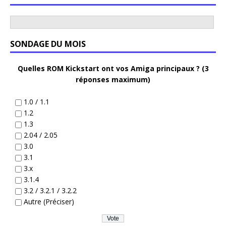
SONDAGE DU MOIS
Quelles ROM Kickstart ont vos Amiga principaux ? (3
réponses maximum)
1.0 / 1.1
1.2
1.3
2.04 / 2.05
3.0
3.1
3.x
3.1.4
3.2 / 3.2.1 / 3.2.2
Autre (Préciser)