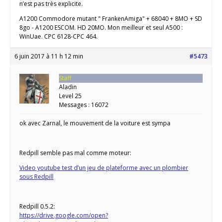
n’est pas très explicite.
A1200 Commodore mutant " FrankenAmiga" + 68040 + 8MO + SD
8go - A1200 ESCOM. HD 20MO. Mon meilleur et seul A500 :
WinUae. CPC 6128-CPC 464.
6 juin 2017 à 11 h 12 min
#5473
Staff
Aladin
Level 25
Messages : 16072
ok avec Zarnal, le mouvement de la voiture est sympa
Redpill semble pas mal comme moteur:
Video youtube test d’un jeu de plateforme avec un plombier
sous Redpill
Redpill 0.5.2:
https://drive.google.com/open?