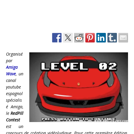
Organisé
par
Amiga
Wave
, un
canal
youtube
espagnol
spécialis
é Amiga,
le
RedPill
Contest
est un
concours de création vidéoludique. Pour cette première édition,