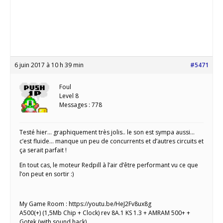
6 juin 2017 à 10 h 39 min
#5471
Foul
Level 8
Messages : 778
Testé hier… graphiquement très jolis.. le son est sympa aussi…
c’est fluide… manque un peu de concurrents et d’autres circuits et
ça serait parfait !
En tout cas, le moteur Redpill à l’air d’être performant vu ce que
l’on peut en sortir :)
My Game Room : https://youtu.be/HeJ2Fv8ux8g
A500(+) (1,5Mb Chip + Clock) rev 8A.1 KS 1.3 + AMRAM 500+ +
Gotek (with sound hack)