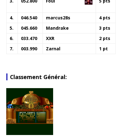
3.
052.800
Foul
5 pts
4.
046.540
marcus28s
4 pts
5.
045.660
Mandrake
3 pts
6.
033.470
XXR
2 pts
7.
003.990
Zarnal
1 pt
Classement Général: