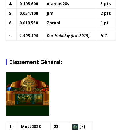
4.
0.108.600
marcus28s
3 pts
5.
0.051.100
Jim
2 pts
6.
0.010.550
Zarnal
1 pt
•
1.903.500
Doc Holliday
(avr.2019)
H.C.
Classement Général:
1.
Mutt2828
28
( ⁄ )