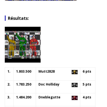
Résultats:
1.
1.803.500
Mutt2828
6 pts
2.
1.783.250
Doc Holliday
5 pts
3.
1.484.200
Dneblegutte
4 pts