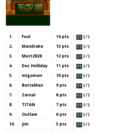
1.
Foul
14 pts
( ⁄ )
2.
Mandrake
13 pts
( ⁄ )
3.
Mutt2828
12 pts
( ⁄ )
4.
Doc Holliday
11 pts
( ⁄ )
5.
migaman
10 pts
( ⁄ )
6.
BatteMan
9 pts
( ⁄ )
7.
Zarnal
8 pts
( ⁄ )
8.
TITAN
7 pts
( ⁄ )
9.
Outlaw
6 pts
( ⁄ )
10.
Jim
5 pts
( ⁄ )