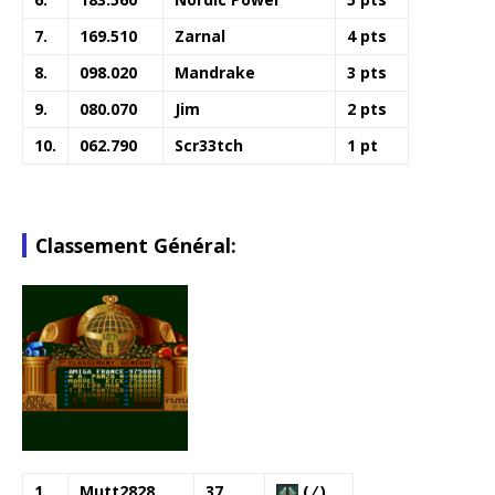
7.
169.510
Zarnal
4 pts
8.
098.020
Mandrake
3 pts
9.
080.070
Jim
2 pts
10.
062.790
Scr33tch
1 pt
Classement Général:
1.
Mutt2828
37
( ⁄ )