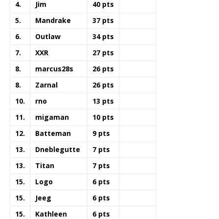
4.
Jim
40 pts
5.
Mandrake
37 pts
6.
Outlaw
34 pts
7.
XXR
27 pts
8.
marcus28s
26 pts
8.
Zarnal
26 pts
10.
rno
13 pts
11.
migaman
10 pts
12.
Batteman
9 pts
13.
Dneblegutte
7 pts
13.
Titan
7 pts
15.
Logo
6 pts
15.
Jeeg
6 pts
15.
Kathleen
6 pts