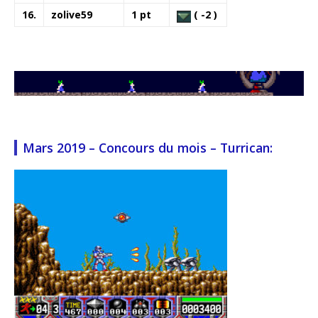
16.
zolive59
1 pt
( -2 )
Mars 2019 – Concours du mois – Turrican: