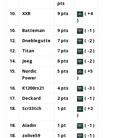
pts
10.
XXR
9 pts
( +4
)
10.
Batteman
9 pts
( -1 )
12.
Dneblegutte
7 pts
( -2 )
12.
Titan
7 pts
( -2 )
14.
Jeeg
6 pts
( -2 )
15.
Nordic
5 pts
( +5
Power
)
16.
K1200rs21
4 pts
( -3 )
17.
Deckard
2 pts
( -1 )
18.
Scr33tch
1 pt
( +2
)
18.
Aladin
1 pt
( -1 )
18.
zolive59
1 pt
( -1 )