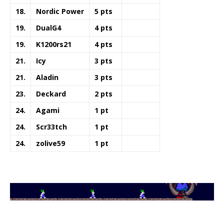
18.
Nordic Power
5 pts
19.
DualG4
4 pts
19.
K1200rs21
4 pts
21.
Icy
3 pts
21.
Aladin
3 pts
23.
Deckard
2 pts
24.
Agami
1 pt
24.
Scr33tch
1 pt
24.
zolive59
1 pt