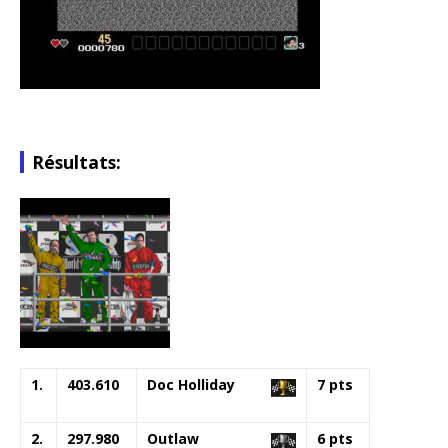
Résultats:
1.
403.610
Doc Holliday
7 pts
2.
297.980
Outlaw
6 pts