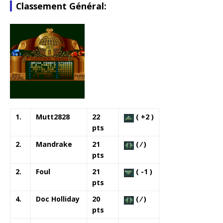
Classement Général:
1.
Mutt2828
22
( +2 )
pts
2.
Mandrake
21
( ⁄ )
pts
2.
Foul
21
( -1 )
pts
4.
Doc Holliday
20
( ⁄ )
pts