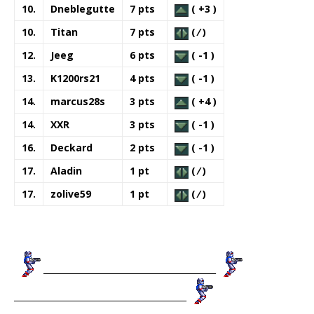
10.
Dneblegutte
7 pts
( +3 )
10.
Titan
7 pts
( ⁄ )
12.
Jeeg
6 pts
( -1 )
13.
K1200rs21
4 pts
( -1 )
14.
marcus28s
3 pts
( +4 )
14.
XXR
3 pts
( -1 )
16.
Deckard
2 pts
( -1 )
17.
Aladin
1 pt
( ⁄ )
17.
zolive59
1 pt
( ⁄ )
_________________________________________
_________________________________________