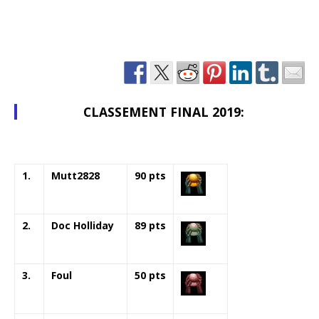
CLASSEMENT FINAL 2019:
1.
Mutt2828
90 pts
2.
Doc Holliday
89 pts
3.
Foul
50 pts