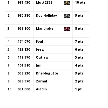
1.
981.430
Mutt2828
10 pts
2.
980.380
Doc Holliday
9 pts
3.
959.100
Mandrake
8 pts
4.
174.070
Foul
7 pts
5.
133.130
Jeeg
6 pts
6.
119.970
Outlaw
5 pts
7.
101.510
Jim
4 pts
8.
058.230
Dneblegutte
3 pts
9.
039.970
Zarnal
2 pts
10.
031.000
Aladin
1 pt