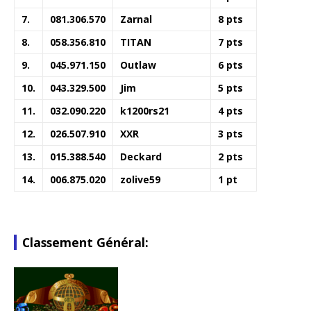
7.
081.306.570
Zarnal
8 pts
8.
058.356.810
TITAN
7 pts
9.
045.971.150
Outlaw
6 pts
10.
043.329.500
Jim
5 pts
11.
032.090.220
k1200rs21
4 pts
12.
026.507.910
XXR
3 pts
13.
015.388.540
Deckard
2 pts
14.
006.875.020
zolive59
1 pt
Classement Général: