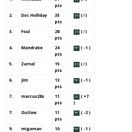
pts
2.
Doc Holliday
35
( ⁄ )
pts
3.
Foul
28
( ⁄ )
pts
4.
Mandrake
24
( -1 )
pts
5.
Zarnal
15
( ⁄ )
pts
6.
Jim
13
( -1 )
pts
7.
marcus28s
11
( +7
pts
)
7.
Outlaw
11
( -2 )
pts
9.
migaman
10
( -1 )