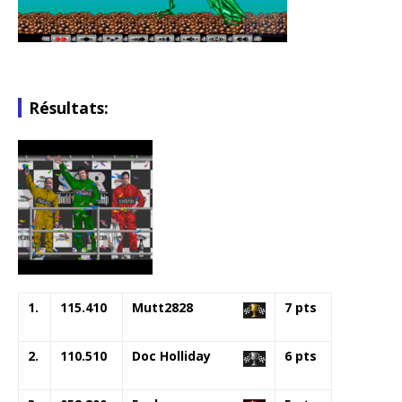
Résultats:
1.
115.410
Mutt2828
7 pts
2.
110.510
Doc Holliday
6 pts