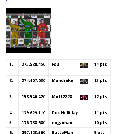
1.
275.528.450
Foul
14 pts
2.
274.467.630
Mandrake
13 pts
3.
158.546.420
Mutt2828
12 pts
4.
139.629.110
Doc Holliday
11 pts
5.
136.388.680
migaman
10 pts
6.
097.423.560
BatteMan
9 pts