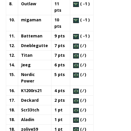
8.
Outlaw
11
( -1 )
pts
10.
migaman
10
( -1 )
pts
11.
Batteman
9 pts
( -1 )
12.
Dneblegutte
7 pts
( ⁄ )
12.
Titan
7 pts
( ⁄ )
14.
Jeeg
6 pts
( ⁄ )
15.
Nordic
5 pts
( ⁄ )
Power
16.
K1200rs21
4 pts
( ⁄ )
17.
Deckard
2 pts
( ⁄ )
18.
Scr33tch
1 pt
( ⁄ )
18.
Aladin
1 pt
( ⁄ )
18.
zolive59
1 pt
( ⁄ )