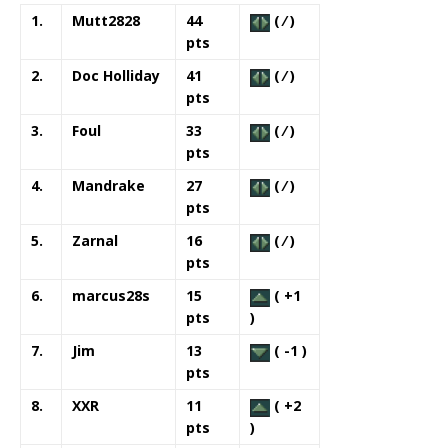
1.
Mutt2828
44
( ⁄ )
pts
2.
Doc Holliday
41
( ⁄ )
pts
3.
Foul
33
( ⁄ )
pts
4.
Mandrake
27
( ⁄ )
pts
5.
Zarnal
16
( ⁄ )
pts
6.
marcus28s
15
( +1
pts
)
7.
Jim
13
( -1 )
pts
8.
XXR
11
( +2
pts
)