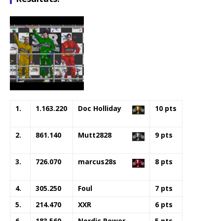
1.
1.163.220
Doc Holliday
10 pts
2.
861.140
Mutt2828
9 pts
3.
726.070
marcus28s
8 pts
4.
305.250
Foul
7 pts
5.
214.470
XXR
6 pts
6.
183.560
Nordic Power
5 pts