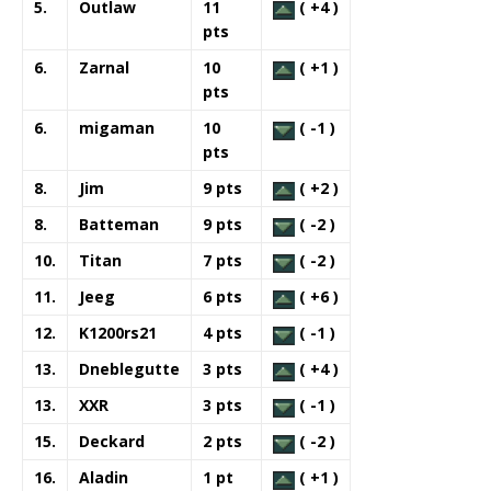
5.
Outlaw
11
( +4 )
pts
6.
Zarnal
10
( +1 )
pts
6.
migaman
10
( -1 )
pts
8.
Jim
9 pts
( +2 )
8.
Batteman
9 pts
( -2 )
10.
Titan
7 pts
( -2 )
11.
Jeeg
6 pts
( +6 )
12.
K1200rs21
4 pts
( -1 )
13.
Dneblegutte
3 pts
( +4 )
13.
XXR
3 pts
( -1 )
15.
Deckard
2 pts
( -2 )
16.
Aladin
1 pt
( +1 )