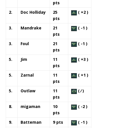
pts
2.
Doc Holliday
25
( +2 )
pts
3.
Mandrake
21
( -1 )
pts
3.
Foul
21
( -1 )
pts
5.
Jim
11
( +3 )
pts
5.
Zarnal
11
( +1 )
pts
5.
Outlaw
11
( ⁄ )
pts
8.
migaman
10
( -2 )
pts
9.
Batteman
9 pts
( -1 )