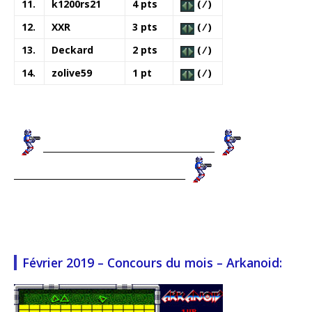
11.
k1200rs21
4 pts
( ⁄ )
12.
XXR
3 pts
( ⁄ )
13.
Deckard
2 pts
( ⁄ )
14.
zolive59
1 pt
( ⁄ )
_________________________________________
_________________________________________
Février 2019 – Concours du mois – Arkanoid: