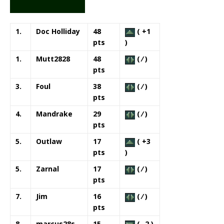
1.
Doc Holliday
48
( +1
pts
)
1.
Mutt2828
48
( ⁄ )
pts
3.
Foul
38
( ⁄ )
pts
4.
Mandrake
29
( ⁄ )
pts
5.
Outlaw
17
( +3
pts
)
5.
Zarnal
17
( ⁄ )
pts
7.
Jim
16
( ⁄ )
pts
8.
marcus28s
15
( -2 )