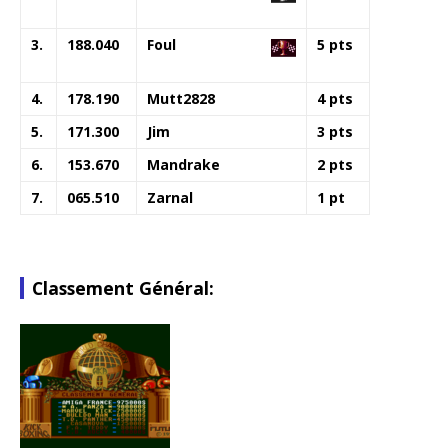
3.
188.040
Foul
5 pts
4.
178.190
Mutt2828
4 pts
5.
171.300
Jim
3 pts
6.
153.670
Mandrake
2 pts
7.
065.510
Zarnal
1 pt
Classement Général: