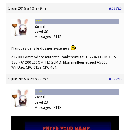
5 juin 2019 à 10 h 49 min
#57725
Staff
Zarnal
Level 23
Messages : 8113
Planqués dans le dossier système ?
A1200 Commodore mutant " FrankenAmiga" + 68040 + 8MO + SD
8go - A1200 ESCOM. HD 20MO. Mon meilleur et seul A500 :
WinUae. CPC 6128-CPC 464.
5 juin 2019 à 20 h 42 min
#57746
Staff
Zarnal
Level 23
Messages : 8113