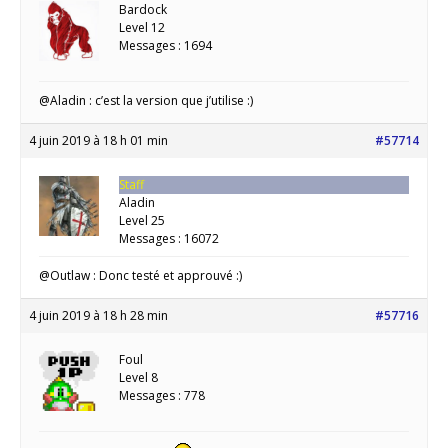
Bardock
Level 12
Messages : 1694
@Aladin : c’est la version que j’utilise :)
4 juin 2019 à 18 h 01 min
#57714
Staff
Aladin
Level 25
Messages : 16072
@Outlaw : Donc testé et approuvé :)
4 juin 2019 à 18 h 28 min
#57716
Foul
Level 8
Messages : 778