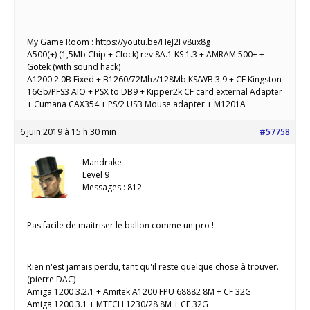
My Game Room : https://youtu.be/HeJ2Fv8ux8g
A500(+) (1,5Mb Chip + Clock) rev 8A.1 KS 1.3 + AMRAM 500+ +
Gotek (with sound hack)
A1200 2.0B Fixed + B1260/72Mhz/128Mb KS/WB 3.9 + CF Kingston
16Gb/PFS3 AIO + PSX to DB9 + Kipper2k CF card external Adapter
+ Cumana CAX354 + PS/2 USB Mouse adapter + M1201A
6 juin 2019 à 15 h 30 min
#57758
Mandrake
Level 9
Messages : 812
Pas facile de maitriser le ballon comme un pro !
Rien n'est jamais perdu, tant qu'il reste quelque chose à trouver.
(pierre DAC)
Amiga 1200 3.2.1 + Amitek A1200 FPU 68882 8M + CF 32G
Amiga 1200 3.1 + MTECH 1230/28 8M + CF 32G