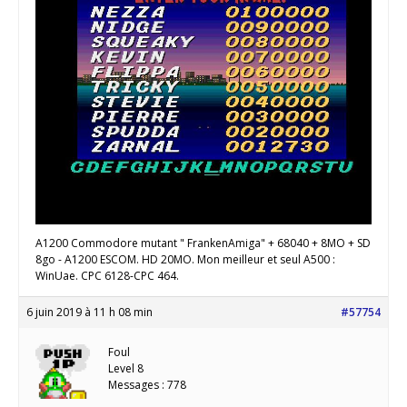
A1200 Commodore mutant " FrankenAmiga" + 68040 + 8MO + SD
8go - A1200 ESCOM. HD 20MO. Mon meilleur et seul A500 :
WinUae. CPC 6128-CPC 464.
6 juin 2019 à 11 h 08 min
#57754
Foul
Level 8
Messages : 778