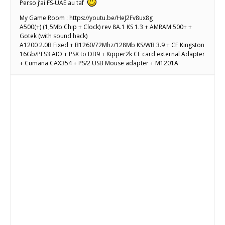
Perso j’ai FS-UAE au taf
My Game Room : https://youtu.be/HeJ2Fv8ux8g
A500(+) (1,5Mb Chip + Clock) rev 8A.1 KS 1.3 + AMRAM 500+ +
Gotek (with sound hack)
A1200 2.0B Fixed + B1260/72Mhz/128Mb KS/WB 3.9 + CF Kingston
16Gb/PFS3 AIO + PSX to DB9 + Kipper2k CF card external Adapter
+ Cumana CAX354 + PS/2 USB Mouse adapter + M1201A