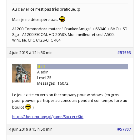
Au clavier ce n’est pas très pratique. :p
Mais je ne désespère pas.
A1200 Commodore mutant " FrankenAmiga" + 68040 + 8MO + SD
8go - A1200 ESCOM. HD 20MO. Mon meilleur et seul A500 :
WinUae. CPC 6128-CPC 464.
4 juin 2019 à 12 h 50 min
#57693
Staff
Aladin
Level 25
Messages : 16072
Le jeu existe en version thecompany pour windows: (en gros
pour pouvoir participer au concours pendant son temps libre au
boulot
)
https://thecompany.pl/game/Soccer+Kid
4 juin 2019 à 15 h 50 min
#57707