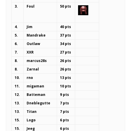
3.
Foul
50 pts
4.
Jim
40 pts
5.
Mandrake
37 pts
6.
Outlaw
34 pts
7.
XXR
27 pts
8.
marcus28s
26 pts
8.
Zarnal
26 pts
10.
rno
13 pts
11.
migaman
10 pts
12.
Batteman
9 pts
13.
Dneblegutte
7 pts
13.
Titan
7 pts
15.
Logo
6 pts
15.
Jeeg
6 pts