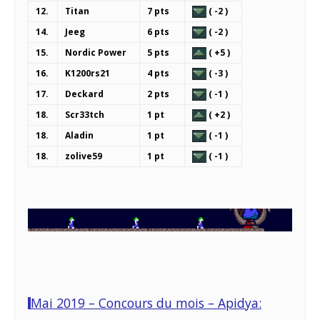
12.
Titan
7 pts
( -2 )
14.
Jeeg
6 pts
( -2 )
15.
Nordic Power
5 pts
( +5 )
16.
K1200rs21
4 pts
( -3 )
17.
Deckard
2 pts
( -1 )
18.
Scr33tch
1 pt
( +2 )
18.
Aladin
1 pt
( -1 )
18.
zolive59
1 pt
( -1 )
Mai 2019 – Concours du mois – Apidya: