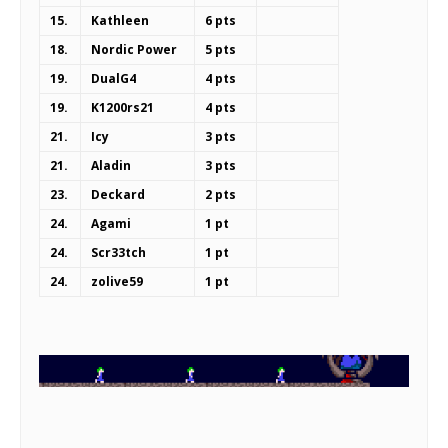
15.
Kathleen
6 pts
18.
Nordic Power
5 pts
19.
DualG4
4 pts
19.
K1200rs21
4 pts
21.
Icy
3 pts
21.
Aladin
3 pts
23.
Deckard
2 pts
24.
Agami
1 pt
24.
Scr33tch
1 pt
24.
zolive59
1 pt