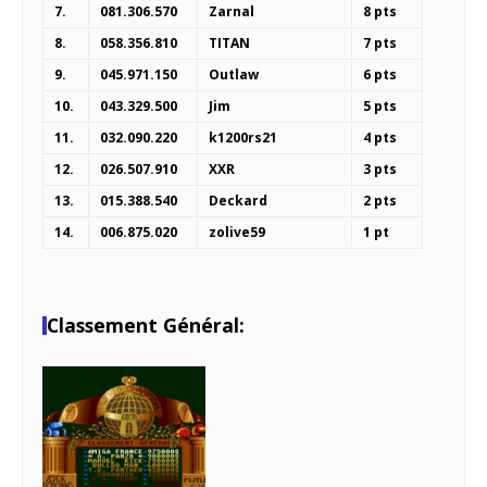
7.
081.306.570
Zarnal
8 pts
8.
058.356.810
TITAN
7 pts
9.
045.971.150
Outlaw
6 pts
10.
043.329.500
Jim
5 pts
11.
032.090.220
k1200rs21
4 pts
12.
026.507.910
XXR
3 pts
13.
015.388.540
Deckard
2 pts
14.
006.875.020
zolive59
1 pt
Classement Général: