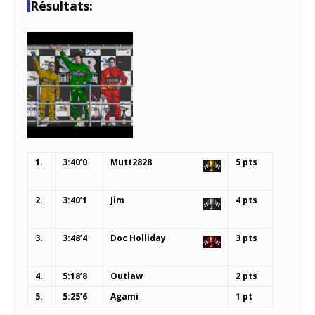
Résultats:
1.
3:40’0
Mutt2828
5 pts
2.
3:40’1
Jim
4 pts
3.
3:48’4
Doc Holliday
3 pts
4.
5:18’8
Outlaw
2 pts
5.
5:25’6
Agami
1 pt