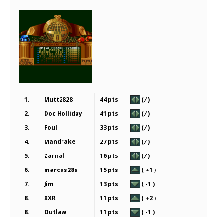
1.
Mutt2828
44 pts
( ⁄ )
2.
Doc Holliday
41 pts
( ⁄ )
3.
Foul
33 pts
( ⁄ )
4.
Mandrake
27 pts
( ⁄ )
5.
Zarnal
16 pts
( ⁄ )
6.
marcus28s
15 pts
( +1 )
7.
Jim
13 pts
( -1 )
8.
XXR
11 pts
( +2 )
8.
Outlaw
11 pts
( -1 )