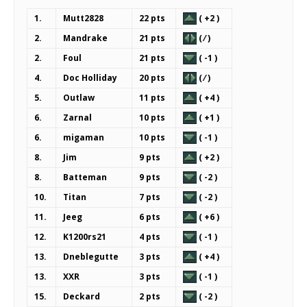
1.
Mutt2828
22 pts
( +2 )
2.
Mandrake
21 pts
( ⁄ )
2.
Foul
21 pts
( -1 )
4.
Doc Holliday
20 pts
( ⁄ )
5.
Outlaw
11 pts
( +4 )
6.
Zarnal
10 pts
( +1 )
6.
migaman
10 pts
( -1 )
8.
Jim
9 pts
( +2 )
8.
Batteman
9 pts
( -2 )
10.
Titan
7 pts
( -2 )
11.
Jeeg
6 pts
( +6 )
12.
K1200rs21
4 pts
( -1 )
13.
Dneblegutte
3 pts
( +4 )
13.
XXR
3 pts
( -1 )
15.
Deckard
2 pts
( -2 )