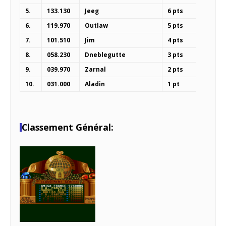
5.
133.130
Jeeg
6 pts
6.
119.970
Outlaw
5 pts
7.
101.510
Jim
4 pts
8.
058.230
Dneblegutte
3 pts
9.
039.970
Zarnal
2 pts
10.
031.000
Aladin
1 pt
Classement Général: