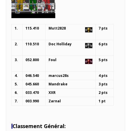
1.
115.410
Mutt2828
7 pts
2.
110.510
Doc Holliday
6 pts
3.
052.800
Foul
5 pts
4.
046.540
marcus28s
4 pts
5.
045.660
Mandrake
3 pts
6.
033.470
XXR
2 pts
7.
003.990
Zarnal
1 pt
Classement Général: