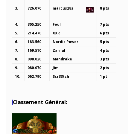
3.
726.070
marcus28s
8 pts
4.
305.250
Foul
7 pts
5.
214.470
XXR
6 pts
6.
183.560
Nordic Power
5 pts
7.
169.510
Zarnal
4 pts
8.
098.020
Mandrake
3 pts
9.
080.070
Jim
2 pts
10.
062.790
Scr33tch
1 pt
Classement Général: