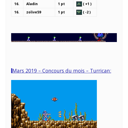
16.
Aladin
1 pt
( +1 )
16.
zolive59
1 pt
( -2 )
Mars 2019 – Concours du mois – Turrican: