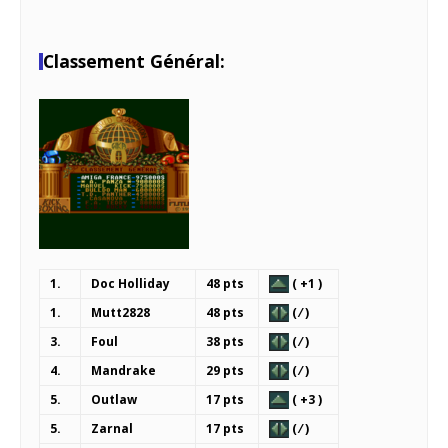
Classement Général:
1.
Doc Holliday
48 pts
( +1 )
1.
Mutt2828
48 pts
( ⁄ )
3.
Foul
38 pts
( ⁄ )
4.
Mandrake
29 pts
( ⁄ )
5.
Outlaw
17 pts
( +3 )
5.
Zarnal
17 pts
( ⁄ )