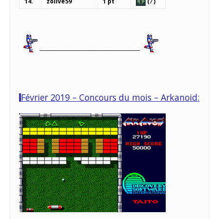
14.
zolive59
1 pt
( ⁄ )
_________________________________________
Février 2019 – Concours du mois – Arkanoid: