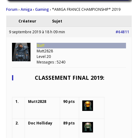
Forum
›
Amiga
›
Gaming
›
*AMIGA FRANCE CHAMPIONSHIP* 2019
Créateur
Sujet
9 septembre 2019 à 18 h 09 min
#64811
Staff
Mutt2828
Level 20
Messages : 5240
CLASSEMENT FINAL 2019:
1.
Mutt2828
90 pts
2.
Doc Holliday
89 pts