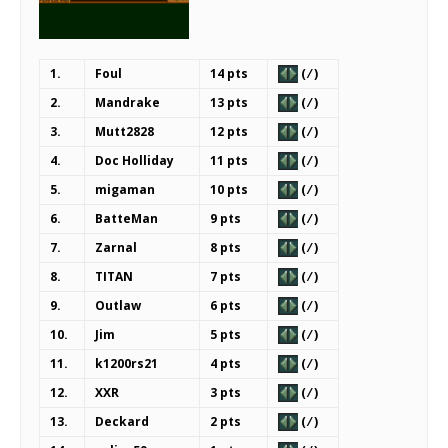
1.
Foul
14 pts
( ⁄ )
2.
Mandrake
13 pts
( ⁄ )
3.
Mutt2828
12 pts
( ⁄ )
4.
Doc Holliday
11 pts
( ⁄ )
5.
migaman
10 pts
( ⁄ )
6.
BatteMan
9 pts
( ⁄ )
7.
Zarnal
8 pts
( ⁄ )
8.
TITAN
7 pts
( ⁄ )
9.
Outlaw
6 pts
( ⁄ )
10.
Jim
5 pts
( ⁄ )
11.
k1200rs21
4 pts
( ⁄ )
12.
XXR
3 pts
( ⁄ )
13.
Deckard
2 pts
( ⁄ )