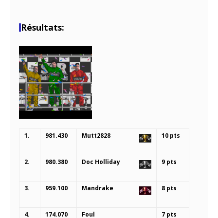
Résultats:
1.
981.430
Mutt2828
10 pts
2.
980.380
Doc Holliday
9 pts
3.
959.100
Mandrake
8 pts
4.
174.070
Foul
7 pts