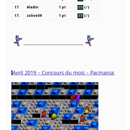
17.
Aladin
1 pt
( ⁄ )
17.
zolive59
1 pt
( ⁄ )
_________________________________________
Avril 2019 – Concours du mois – Pacmania: