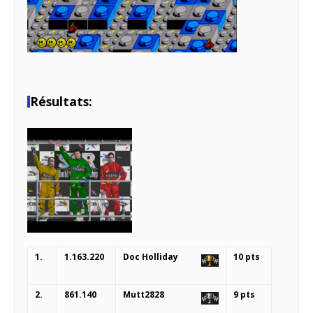
Résultats:
1.
1.163.220
Doc Holliday
10 pts
2.
861.140
Mutt2828
9 pts