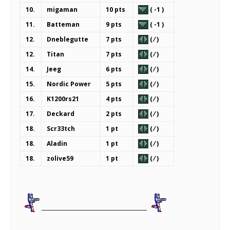
10.
migaman
10 pts
( -1 )
11.
Batteman
9 pts
( -1 )
12.
Dneblegutte
7 pts
( ⁄ )
12.
Titan
7 pts
( ⁄ )
14.
Jeeg
6 pts
( ⁄ )
15.
Nordic Power
5 pts
( ⁄ )
16.
K1200rs21
4 pts
( ⁄ )
17.
Deckard
2 pts
( ⁄ )
18.
Scr33tch
1 pt
( ⁄ )
18.
Aladin
1 pt
( ⁄ )
18.
zolive59
1 pt
( ⁄ )
_________________________________________