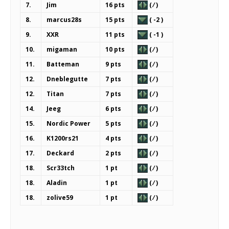
7.
Jim
16 pts
( ⁄ )
8.
marcus28s
15 pts
( -2 )
9.
XXR
11 pts
( -1 )
10.
migaman
10 pts
( ⁄ )
11.
Batteman
9 pts
( ⁄ )
12.
Dneblegutte
7 pts
( ⁄ )
12.
Titan
7 pts
( ⁄ )
14.
Jeeg
6 pts
( ⁄ )
15.
Nordic Power
5 pts
( ⁄ )
16.
K1200rs21
4 pts
( ⁄ )
17.
Deckard
2 pts
( ⁄ )
18.
Scr33tch
1 pt
( ⁄ )
18.
Aladin
1 pt
( ⁄ )
18.
zolive59
1 pt
( ⁄ )