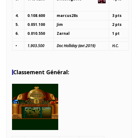
4.
0.108.600
marcus28s
3 pts
5.
0.051.100
Jim
2 pts
6.
0.010.550
Zarnal
1 pt
•
1.903.500
Doc Holliday
(avr.2019)
H.C.
Classement Général: