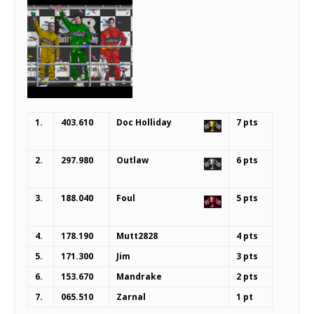
1.
403.610
Doc Holliday
7 pts
2.
297.980
Outlaw
6 pts
3.
188.040
Foul
5 pts
4.
178.190
Mutt2828
4 pts
5.
171.300
Jim
3 pts
6.
153.670
Mandrake
2 pts
7.
065.510
Zarnal
1 pt