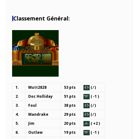
Classement Général:
1.
Mutt2828
53 pts
( ⁄ )
2.
Doc Holliday
51 pts
( -1 )
3.
Foul
38 pts
( ⁄ )
4.
Mandrake
29 pts
( ⁄ )
5.
Jim
20 pts
( +2 )
6.
Outlaw
19 pts
( -1 )