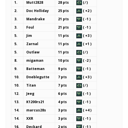
1.
Mutt2828
28 pts
( ⁄ )
2.
Doc Holliday
25 pts
( +2 )
3.
Mandrake
21 pts
( -1 )
3.
Foul
21 pts
( -1 )
5.
Jim
11 pts
( +3 )
5.
Zarnal
11 pts
( +1 )
5.
Outlaw
11 pts
( ⁄ )
8.
migaman
10 pts
( -2 )
9.
Batteman
9 pts
( -1 )
10.
Dneblegutte
7 pts
( +3 )
10.
Titan
7 pts
( ⁄ )
12.
Jeeg
6 pts
( -1 )
13.
K1200rs21
4 pts
( -1 )
14.
marcus28s
3 pts
( +4 )
14.
XXR
3 pts
( -1 )
16.
Deckard
2 pts
( -1 )