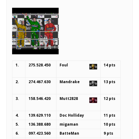
1.
275.528.450
Foul
14 pts
2.
274.467.630
Mandrake
13 pts
3.
158.546.420
Mutt2828
12 pts
4.
139.629.110
Doc Holliday
11 pts
5.
136.388.680
migaman
10 pts
6.
097.423.560
BatteMan
9 pts