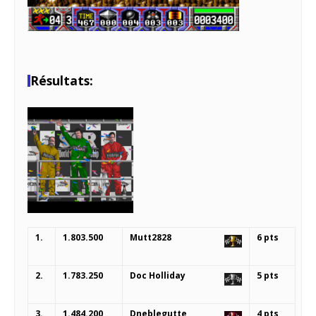
Résultats:
1.
1.803.500
Mutt2828
6 pts
2.
1.783.250
Doc Holliday
5 pts
3.
1.484.200
Dneblegutte
4 pts