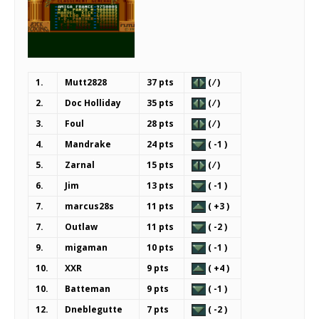
1.
Mutt2828
37 pts
( ⁄ )
2.
Doc Holliday
35 pts
( ⁄ )
3.
Foul
28 pts
( ⁄ )
4.
Mandrake
24 pts
( -1 )
5.
Zarnal
15 pts
( ⁄ )
6.
Jim
13 pts
( -1 )
7.
marcus28s
11 pts
( +3 )
7.
Outlaw
11 pts
( -2 )
9.
migaman
10 pts
( -1 )
10.
XXR
9 pts
( +4 )
10.
Batteman
9 pts
( -1 )
12.
Dneblegutte
7 pts
( -2 )