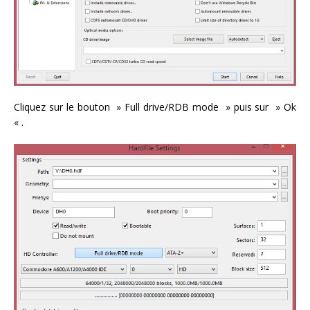
Cliquez sur le bouton » Full drive/RDB mode » puis sur » Ok
« .