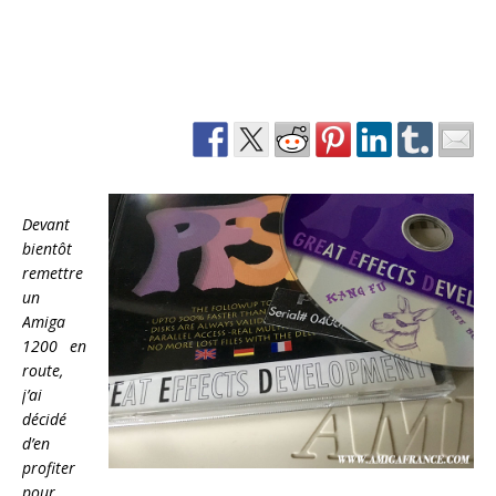
Devant
bientôt
remettre
un
Amiga
1200 en
route,
j’ai
décidé
d’en
profiter
pour