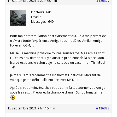
14 septembre 2021 à 22 h 58 min
#126377
DocteurGeek
Level 8
Messages : 649
Pour ma part l’émulation c’est clairement oui. Cela me permet de
(re)vivre toute l’expérience Amiga tous modèles, Amikit, Amiga
Forever, OS 4, …
Ma seule machine physique tourne sous Icaros. Mes Amiga sont
HS et les prix flambent. Il y a aussi le problème de la place. Mon
Icaros est dans le salon et je ne sais pas où caser mon ThinkPad
T41.
Je me suis mis récemment à DosBox et DosBox-X. Marrant de
voir que je me débrouille encore avec MS Dos
Après si vous m’invitez chez vous et me faites tourner vos Amiga
sous les yeux… Preparez la chambre d’ami… Sur du long terme
15 septembre 2021 à 6 h 15 min
#126383