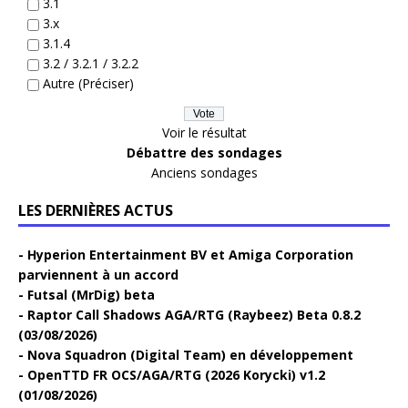
3.1
3.x
3.1.4
3.2 / 3.2.1 / 3.2.2
Autre (Préciser)
Voir le résultat
Débattre des sondages
Anciens sondages
LES DERNIÈRES ACTUS
Hyperion Entertainment BV et Amiga Corporation
parviennent à un accord
Futsal (MrDig) beta
Raptor Call Shadows AGA/RTG (Raybeez) Beta 0.8.2
(03/08/2026)
Nova Squadron (Digital Team) en développement
OpenTTD FR OCS/AGA/RTG (2026 Korycki) v1.2
(01/08/2026)