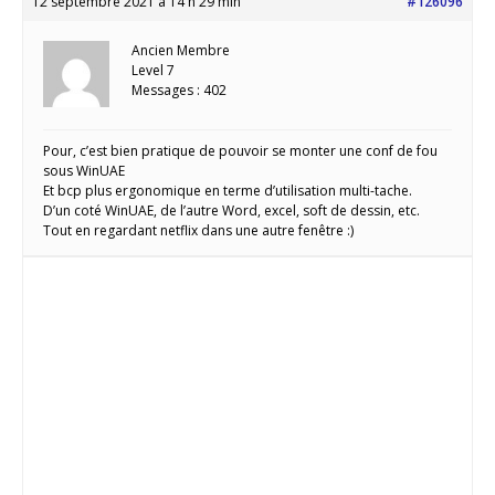
12 septembre 2021 à 14 h 29 min
#126096
Ancien Membre
Level 7
Messages : 402
Pour, c’est bien pratique de pouvoir se monter une conf de fou
sous WinUAE
Et bcp plus ergonomique en terme d’utilisation multi-tache.
D’un coté WinUAE, de l’autre Word, excel, soft de dessin, etc.
Tout en regardant netflix dans une autre fenêtre :)