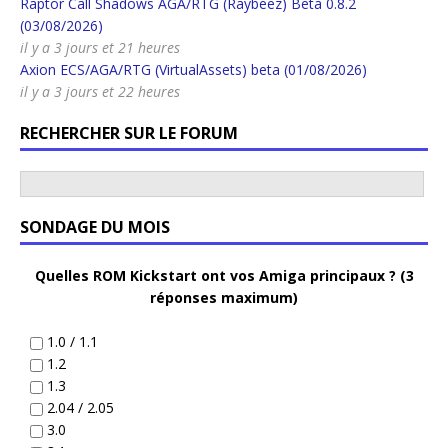
Raptor Call Shadows AGA/RTG (Raybeez) Beta 0.8.2
(03/08/2026)
il y a 3 jours et 21 heures
Axion ECS/AGA/RTG (VirtualAssets) beta (01/08/2026)
il y a 3 jours et 22 heures
RECHERCHER SUR LE FORUM
SONDAGE DU MOIS
Quelles ROM Kickstart ont vos Amiga principaux ? (3
réponses maximum)
1.0 / 1.1
1.2
1.3
2.04 / 2.05
3.0