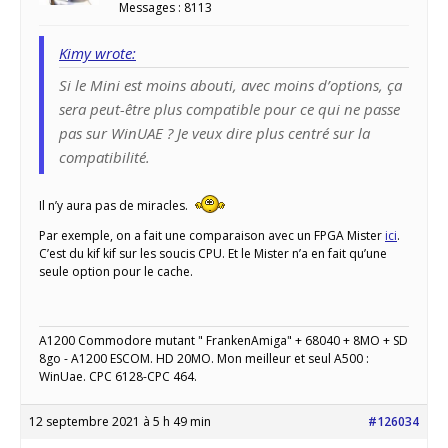
Messages : 8113
Kimy wrote:
Si le Mini est moins abouti, avec moins d’options, ça
sera peut-être plus compatible pour ce qui ne passe
pas sur WinUAE ? Je veux dire plus centré sur la
compatibilité.
Il n’y aura pas de miracles.
Par exemple, on a fait une comparaison avec un FPGA Mister
ici
.
C’est du kif kif sur les soucis CPU. Et le Mister n’a en fait qu’une
seule option pour le cache.
A1200 Commodore mutant " FrankenAmiga" + 68040 + 8MO + SD
8go - A1200 ESCOM. HD 20MO. Mon meilleur et seul A500 :
WinUae. CPC 6128-CPC 464.
12 septembre 2021 à 5 h 49 min
#126034