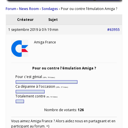
Forum
›
News Room
›
Sondages
›
Pour ou contre l’émulation Amiga ?
Créateur
Sujet
1 septembre 2019 à 0 h 19 min
#63955
Amiga France
Pour ou contre l'émulation Amiga ?
Pour c'est génial
(63%, 79 Votes)
Ca dépanne à l'occasion
(29%, 37 Votes)
Totalement contre
(8%, 10 Votes)
Nombre de votants:
126
Vous aimez Amiga France ? Alors aidez nous en partageant et en
participant au forum. =)