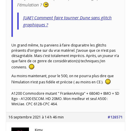
l’émulation ?
[UAE] Comment faire tourner Dune sans glitch
graphiques ?
Un grand même, tu parviens à faire disparaitre les glitchs
présents d’origine sur du vrai matériel. J’avoue que ce n’est pas
désagréable. Mais c’est totalement imprécis. Après, un joueur n’a
que faire de ce genre de considération(s) techniques j’en
conviens.
Au moins maintenant, pour le 500, on ne pourra plus dire que
l’émulation n’est pas fidèle et précise ( au moins en CE ).
A1200 Commodore mutant " FrankenAmiga" + 68040 + 8MO + SD
8go - A1200 ESCOM. HD 20MO. Mon meilleur et seul A500 :
WinUae. CPC 6128-CPC 464.
16 septembre 2021 à 14 h 46 min
#126571
Kimy