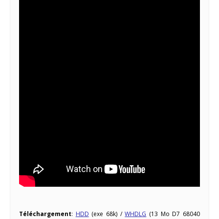
Téléchargement
:
HDD
(exe 68k) /
WHDLG
(13 Mo D7 68040