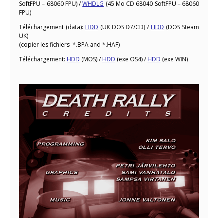
SoftFPU – 68060 FPU) /
WHDLG
(45 Mo CD 68040 SoftFPU – 68060
FPU)
Téléchargement (data):
HDD
(UK DOS D7/CD) /
HDD
(DOS Steam
UK)
(copier les fichiers *.BPA and *.HAF)
Téléchargement:
HDD
(MOS) /
HDD
(exe OS4) /
HDD
(exe WIN)