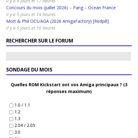
il y a 4 jours et 17 heures
Concours du mois (juillet 2026) – Pang – Ocean France
il y a 5 jours et 14 heures
Mort & Phil OCS/AGA (2026 AmigaFactory) [Redpill]
il y a 5 jours et 16 heures
RECHERCHER SUR LE FORUM
SONDAGE DU MOIS
Quelles ROM Kickstart ont vos Amiga principaux ? (3
réponses maximum)
1.0 / 1.1
1.2
1.3
2.04 / 2.05
3.0