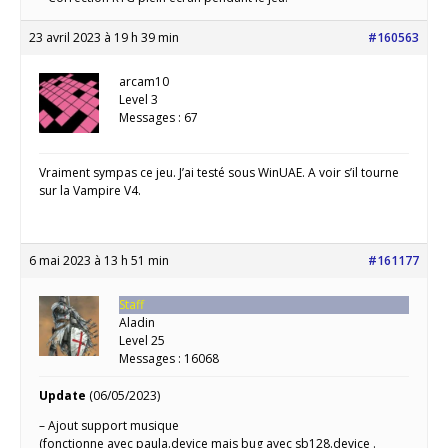
23 avril 2023 à 19 h 39 min
#160563
arcam10
Level 3
Messages : 67
Vraiment sympas ce jeu. J’ai testé sous WinUAE. A voir s’il tourne
sur la Vampire V4.
6 mai 2023 à 13 h 51 min
#161177
Staff
Aladin
Level 25
Messages : 16068
Update
(06/05/2023)
– Ajout support musique
(fonctionne avec paula.device mais bug avec sb128.device .