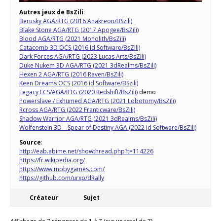
Autres jeux de BsZili
:
Berusky AGA/RTG (2016 Anakreon/BSzili)
Blake Stone AGA/RTG (2017 Apogee/BsZili)
Blood AGA/RTG (2021 Monolith/BsZili)
Catacomb 3D OCS (2016 Id Software/BsZili)
Dark Forces AGA/RTG (2023 Lucas Arts/BsZili)
Duke Nukem 3D AGA/RTG (2021 3dRealms/BsZili)
Hexen 2 AGA/RTG (2016 Raven/BsZili)
Keen Dreams OCS (2016 id Software/BSzili)
Legacy ECS/AGA/RTG (2020 Redshift/BsZili)
demo
Powerslave / Exhumed AGA/RTG (2021 Lobotomy/BsZili)
Rcross AGA/RTG (2022 Franticware/BsZili)
Shadow Warrior AGA/RTG (2021 3dRealms/BsZili)
Wolfenstein 3D – Spear of Destiny AGA (2022 Id Software/BsZili)
Source
:
http://eab.abime.net/showthread.php?t=114226
https://fr.wikipedia.org/
https://www.mobygames.com/
https://github.com/urxp/dRally
Créateur
Sujet