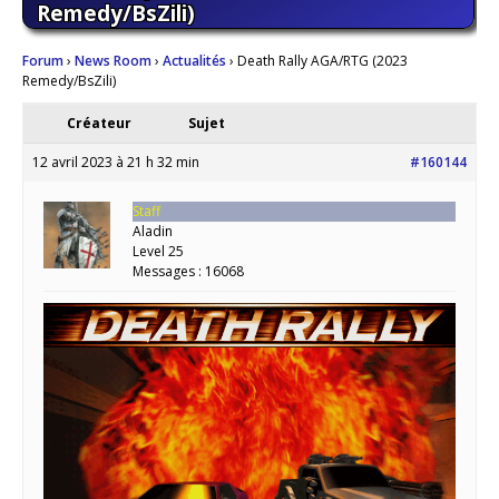
Remedy/BsZili)
Forum
›
News Room
›
Actualités
›
Death Rally AGA/RTG (2023
Remedy/BsZili)
Créateur
Sujet
12 avril 2023 à 21 h 32 min
#160144
Staff
Aladin
Level 25
Messages : 16068