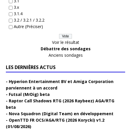
3.1
3.x
3.1.4
3.2 / 3.2.1 / 3.2.2
Autre (Préciser)
Voir le résultat
Débattre des sondages
Anciens sondages
LES DERNIÈRES ACTUS
Hyperion Entertainment BV et Amiga Corporation
parviennent à un accord
Futsal (MrDig) beta
Raptor Call Shadows RTG (2026 Raybeez) AGA/RTG
beta
Nova Squadron (Digital Team) en développement
OpenTTD FR OCS/AGA/RTG (2026 Korycki) v1.2
(01/08/2026)