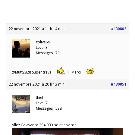
22 novembre 2021 à 11 h 14 min
#130802
zolive59
Level 3
Messages : 73
@Mutt2828 Super travail
!!! Merci !!!
22 novembre 2021 à 20 h 13 min
#130851
thief
Level 7
Messages : 538
Allez.Ca avance 294 000 point environ