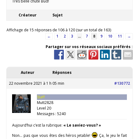
Très belle chute Bud!
Créateur
Sujet
Affichage de 15 réponses de 106 à 120 (sur un total de 163)
←
1
2
3
…
7
8
9
10
11
→
Partager sur vos réseaux sociaux préférés :
Auteur
Réponses
22 novembre 2021 à 1 h 05 min
#130772
Staff
Mutt2828
Level 20
Messages : 5240
Aujourd’hui c’est la rubrique:
« Le saviez-vous? »
Non… pas que vous êtes des héros jetable!
Ça, le jeu le fait