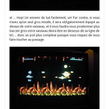
et … Hop! Un ennemi de tué facilement, un! Par contre, si vous
n’avez qu’un seul gros missile, il sera obligatoirement équipé au
dessus de votre vaisseau, et il vous faudra vous positionner plus
bas (en gros votre vaisseau devra être en dessous de sa ligne de
tir) … donc un poil plus complexe puisque vous risquez de vous
faire toucher au passage.