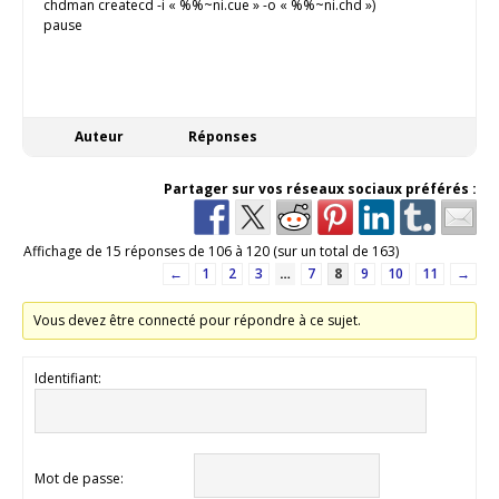
chdman createcd -i « %%~ni.cue » -o « %%~ni.chd »)
pause
Auteur
Réponses
Partager sur vos réseaux sociaux préférés :
Affichage de 15 réponses de 106 à 120 (sur un total de 163)
←
1
2
3
…
7
8
9
10
11
→
Vous devez être connecté pour répondre à ce sujet.
Identifiant:
Mot de passe: