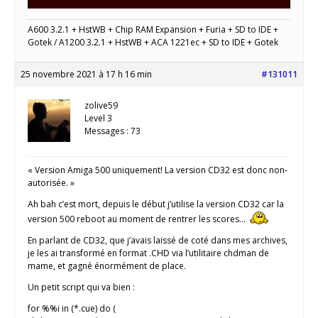
A600 3.2.1 + HstWB + Chip RAM Expansion + Furia + SD to IDE +
Gotek / A1200 3.2.1 + HstWB + ACA 1221ec + SD to IDE + Gotek
25 novembre 2021 à 17 h 16 min
#131011
zolive59
Level 3
Messages : 73
« Version Amiga 500 uniquement! La version CD32 est donc non-
autorisée. »
Ah bah c’est mort, depuis le début j’utilise la version CD32 car la
version 500 reboot au moment de rentrer les scores…
En parlant de CD32, que j’avais laissé de coté dans mes archives,
je les ai transformé en format .CHD via l’utilitaire chdman de
mame, et gagné énormément de place.
Un petit script qui va bien :
for %%i in (*.cue) do (