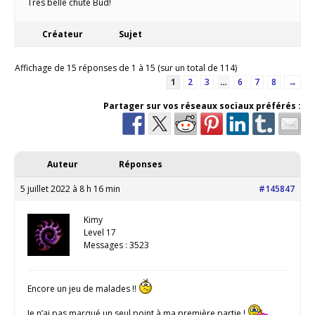
Très belle chute Bud!
Créateur
Sujet
Affichage de 15 réponses de 1 à 15 (sur un total de 114)
1
2
3
…
6
7
8
→
Partager sur vos réseaux sociaux préférés :
Auteur
Réponses
5 juillet 2022 à 8 h 16 min
#145847
Kimy
Level 17
Messages : 3523
Encore un jeu de malades !!
Je n’ai pas marqué un seul point à ma première partie !