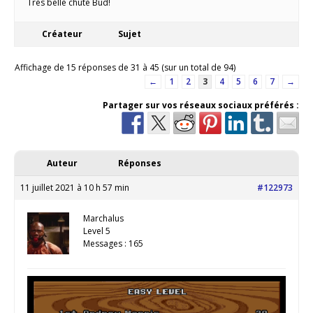
Très belle chute Bud!
Créateur
Sujet
Affichage de 15 réponses de 31 à 45 (sur un total de 94)
←
1
2
3
4
5
6
7
→
Partager sur vos réseaux sociaux préférés :
Auteur
Réponses
11 juillet 2021 à 10 h 57 min
#122973
Marchalus
Level 5
Messages : 165