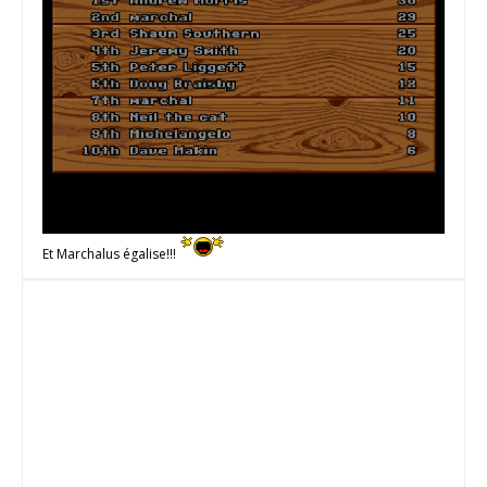
Et Marchalus égalise!!!