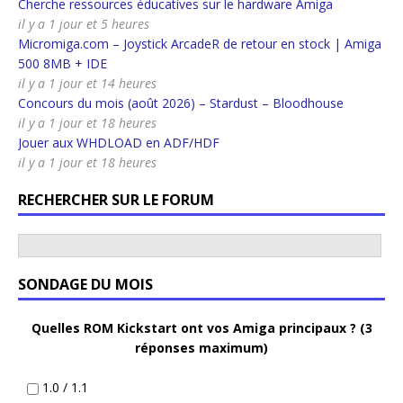
Cherche ressources éducatives sur le hardware Amiga
il y a 1 jour et 5 heures
Micromiga.com – Joystick ArcadeR de retour en stock | Amiga
500 8MB + IDE
il y a 1 jour et 14 heures
Concours du mois (août 2026) – Stardust – Bloodhouse
il y a 1 jour et 18 heures
Jouer aux WHDLOAD en ADF/HDF
il y a 1 jour et 18 heures
RECHERCHER SUR LE FORUM
SONDAGE DU MOIS
Quelles ROM Kickstart ont vos Amiga principaux ? (3
réponses maximum)
1.0 / 1.1