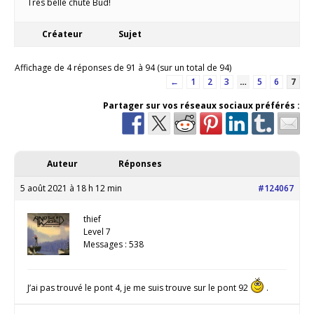
Très belle chute Bud!
Créateur
Sujet
Affichage de 4 réponses de 91 à 94 (sur un total de 94)
←
1
2
3
…
5
6
7
Partager sur vos réseaux sociaux préférés :
Auteur
Réponses
5 août 2021 à 18 h 12 min
#124067
thief
Level 7
Messages : 538
J’ai pas trouvé le pont 4, je me suis trouve sur le pont 92
.