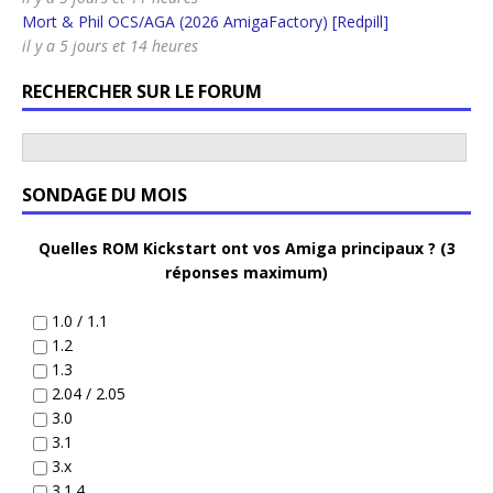
Mort & Phil OCS/AGA (2026 AmigaFactory) [Redpill]
il y a 5 jours et 14 heures
RECHERCHER SUR LE FORUM
SONDAGE DU MOIS
Quelles ROM Kickstart ont vos Amiga principaux ? (3
réponses maximum)
1.0 / 1.1
1.2
1.3
2.04 / 2.05
3.0
3.1
3.x
3.1.4