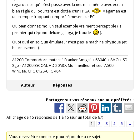
regardez ce qu’il s’est passé avec la nes mini même avec écran
bien réglé qui pourtant est dotée d’un FPGA.
Mégaman est
un exemple frappant comparé à mesen sur PC.
Ou bien donnez moi un seul exemple vraiment perceptible (le
premier qui répond deluxe galaga, je boude
).
Quoi qu’il en soit, un émulateur n’est pas la machine physique (et
heureusement).
A1200 Commodore mutant " FrankenAmiga" + 68040 + 8MO + SD
8go - A1200 ESCOM. HD 20MO. Mon meilleur et seul A500 :
WinUae. CPC 6128-CPC 464.
Auteur
Réponses
Partager sur vos réseaux sociaux préférés :
Affichage de 15 réponses de 1 à 15 (sur un total de 67)
1
2
3
4
5
→
Vous devez être connecté pour répondre à ce sujet.