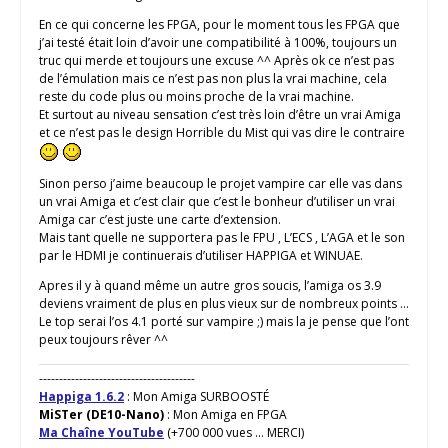
En ce qui concerne les FPGA, pour le moment tous les FPGA que
j’ai testé était loin d’avoir une compatibilité à 100%, toujours un
truc qui merde et toujours une excuse ^^ Après ok ce n’est pas
de l’émulation mais ce n’est pas non plus la vrai machine, cela
reste du code plus ou moins proche de la vrai machine.
Et surtout au niveau sensation c’est très loin d’être un vrai Amiga
et ce n’est pas le design Horrible du Mist qui vas dire le contraire
Sinon perso j’aime beaucoup le projet vampire car elle vas dans
un vrai Amiga et c’est clair que c’est le bonheur d’utiliser un vrai
Amiga car c’est juste une carte d’extension.
Mais tant quelle ne supportera pas le FPU , L’ECS , L’AGA et le son
par le HDMI je continuerais d’utiliser HAPPIGA et WINUAE.
Apres il y à quand même un autre gros soucis, l’amiga os 3.9
deviens vraiment de plus en plus vieux sur de nombreux points …
Le top serai l’os 4.1 porté sur vampire ;) mais la je pense que l’ont
peux toujours rêver ^^
---------------------------------------
Happiga 1.6.2
: Mon Amiga SURBOOSTÉ
MiSTer (DE10-Nano)
: Mon Amiga en FPGA
Ma Chaîne YouTube
(+700 000 vues ... MERCI)