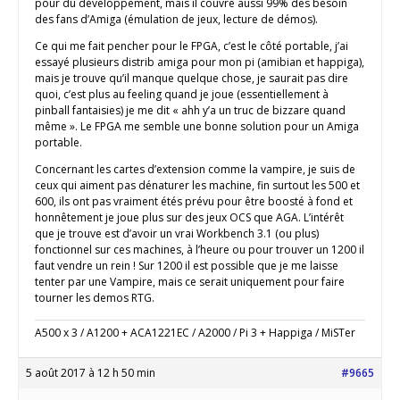
pour du développement, mais il couvre aussi 99% des besoin
des fans d’Amiga (émulation de jeux, lecture de démos).
Ce qui me fait pencher pour le FPGA, c’est le côté portable, j’ai
essayé plusieurs distrib amiga pour mon pi (amibian et happiga),
mais je trouve qu’il manque quelque chose, je saurait pas dire
quoi, c’est plus au feeling quand je joue (essentiellement à
pinball fantaisies) je me dit « ahh y’a un truc de bizzare quand
même ». Le FPGA me semble une bonne solution pour un Amiga
portable.
Concernant les cartes d’extension comme la vampire, je suis de
ceux qui aiment pas dénaturer les machine, fin surtout les 500 et
600, ils ont pas vraiment étés prévu pour être boosté à fond et
honnêtement je joue plus sur des jeux OCS que AGA. L’intérêt
que je trouve est d’avoir un vrai Workbench 3.1 (ou plus)
fonctionnel sur ces machines, à l’heure ou pour trouver un 1200 il
faut vendre un rein ! Sur 1200 il est possible que je me laisse
tenter par une Vampire, mais ce serait uniquement pour faire
tourner les demos RTG.
A500 x 3 / A1200 + ACA1221EC / A2000 / Pi 3 + Happiga / MiSTer
5 août 2017 à 12 h 50 min
#9665