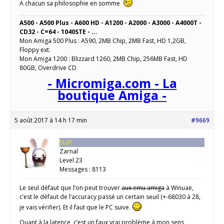
A chacun sa philosophie en somme
A500 - A500 Plus - A600 HD - A1200 - A2000 - A3000 - A4000T -
CD32 - C=64 - 1040STE - ...
Mon Amiga 500 Plus : A590, 2MB Chip, 2MB Fast, HD 1,2GB,
Floppy ext.
Mon Amiga 1200 : Blizzard 1260, 2MB Chip, 256MB Fast, HD
80GB, Overdrive CD
- Micromiga.com - La
boutique Amiga -
5 août 2017 à 14 h 17 min
#9669
Staff
Zarnal
Level 23
Messages : 8113
Le seul défaut que l’on peut trouver
aux emu amiga
à Winuae,
c’est le défaut de l’accuracy passé un certain seuil (+-68030 à 28,
je vais vérifier). Et il faut que le PC suive.
Quant à la latence, c’est un faux vrai problème à mon sens,