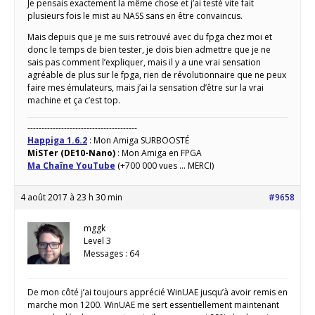
Je pensais exactement la même chose et j’ai testé vite fait
plusieurs fois le mist au NASS sans en être convaincus.
Mais depuis que je me suis retrouvé avec du fpga chez moi et
donc le temps de bien tester, je dois bien admettre que je ne
sais pas comment l’expliquer, mais il y a une vrai sensation
agréable de plus sur le fpga, rien de révolutionnaire que ne peux
faire mes émulateurs, mais j’ai la sensation d’être sur la vrai
machine et ça c’est top.
---------------------------------------
Happiga 1.6.2
: Mon Amiga SURBOOSTÉ
MiSTer (DE10-Nano)
: Mon Amiga en FPGA
Ma Chaîne YouTube
(+700 000 vues ... MERCI)
4 août 2017 à 23 h 30 min
#9658
mggk
Level 3
Messages : 64
De mon côté j’ai toujours apprécié WinUAE jusqu’à avoir remis en
marche mon 1200. WinUAE me sert essentiellement maintenant