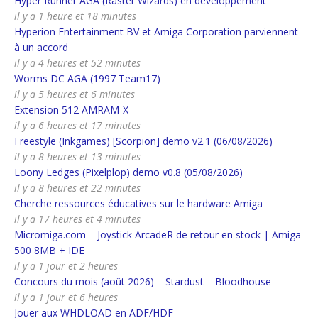
Hyper Runner AGA (Raster Wizards) en développement
il y a 1 heure et 18 minutes
Hyperion Entertainment BV et Amiga Corporation parviennent
à un accord
il y a 4 heures et 52 minutes
Worms DC AGA (1997 Team17)
il y a 5 heures et 6 minutes
Extension 512 AMRAM-X
il y a 6 heures et 17 minutes
Freestyle (Inkgames) [Scorpion] demo v2.1 (06/08/2026)
il y a 8 heures et 13 minutes
Loony Ledges (Pixelplop) demo v0.8 (05/08/2026)
il y a 8 heures et 22 minutes
Cherche ressources éducatives sur le hardware Amiga
il y a 17 heures et 4 minutes
Micromiga.com – Joystick ArcadeR de retour en stock | Amiga
500 8MB + IDE
il y a 1 jour et 2 heures
Concours du mois (août 2026) – Stardust – Bloodhouse
il y a 1 jour et 6 heures
Jouer aux WHDLOAD en ADF/HDF