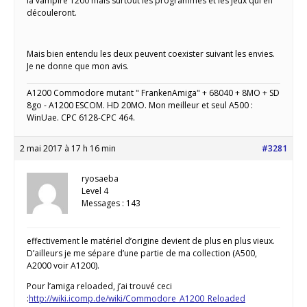
la vampire 1200 mais surtout les programmes et les jeux qui en
découleront.
Mais bien entendu les deux peuvent coexister suivant les envies.
Je ne donne que mon avis.
A1200 Commodore mutant " FrankenAmiga" + 68040 + 8MO + SD
8go - A1200 ESCOM. HD 20MO. Mon meilleur et seul A500 :
WinUae. CPC 6128-CPC 464.
2 mai 2017 à 17 h 16 min
#3281
ryosaeba
Level 4
Messages : 143
effectivement le matériel d’origine devient de plus en plus vieux.
D’ailleurs je me sépare d’une partie de ma collection (A500,
A2000 voir A1200).
Pour l’amiga reloaded, j’ai trouvé ceci
:
http://wiki.icomp.de/wiki/Commodore_A1200_Reloaded