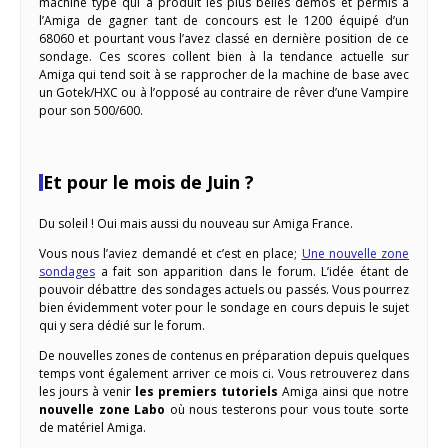
machine type qui a produit les plus belles démos et permis à
l’Amiga de gagner tant de concours est le 1200 équipé d’un
68060 et pourtant vous l’avez classé en dernière position de ce
sondage. Ces scores collent bien à la tendance actuelle sur
Amiga qui tend soit à se rapprocher de la machine de base avec
un Gotek/HXC ou à l’opposé au contraire de rêver d’une Vampire
pour son 500/600.
Et pour le mois de Juin ?
Du soleil ! Oui mais aussi du nouveau sur Amiga France.
Vous nous l’aviez demandé et c’est en place;
Une nouvelle zone
sondages
a fait son apparition dans le forum. L’idée étant de
pouvoir débattre des sondages actuels ou passés. Vous pourrez
bien évidemment voter pour le sondage en cours depuis le sujet
qui y sera dédié sur le forum.
De nouvelles zones de contenus en préparation depuis quelques
temps vont également arriver ce mois ci. Vous retrouverez dans
les jours à venir
les premiers tutoriels
Amiga ainsi que notre
nouvelle zone Labo
où nous testerons pour vous toute sorte
de matériel Amiga.