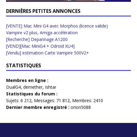
DERNIÈRES PETITES ANNONCES
[VENTE] Mac Mini G4 avec Morphos (licence valide)
Vampire v2 plus, Amiga accélération
[Recherche] Depannage A1200
[VEND][Mac MiniG4 + Odroid XU4]
[Vendu] estimation Carte Vampire 500V2+
STATISTIQUES
Membres en ligne :
DualG4
,
demether
,
Ishtar
Statistiques du forum :
Sujets:
6 212,
Messages:
71 812,
Membres:
2410
Dernier membre enregistré :
orion5088