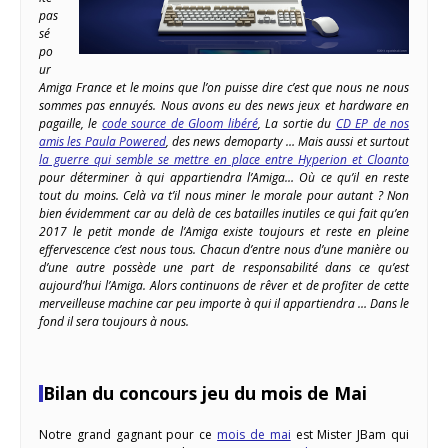
pas
sé
po
ur
Amiga France et le moins que l’on puisse dire c’est que nous ne nous
sommes pas ennuyés. Nous avons eu des news jeux et hardware en
pagaille, le
code source de Gloom libéré
, La sortie du
CD EP de nos
amis les Paula Powered
, des news demoparty … Mais aussi et surtout
la guerre qui semble se mettre en place entre Hyperion et Cloanto
pour déterminer à qui appartiendra l’Amiga… Où ce qu’il en reste
tout du moins. Celà va t’il nous miner le morale pour autant ? Non
bien évidemment car au delà de ces batailles inutiles ce qui fait qu’en
2017 le petit monde de l’Amiga existe toujours et reste en pleine
effervescence c’est nous tous. Chacun d’entre nous d’une manière ou
d’une autre possède une part de responsabilité dans ce qu’est
aujourd’hui l’Amiga. Alors continuons de rêver et de profiter de cette
merveilleuse machine car peu importe à qui il appartiendra … Dans le
fond il sera toujours à nous.
Bilan du concours jeu du mois de Mai
Notre grand gagnant pour ce
mois de mai
est Mister JBam qui