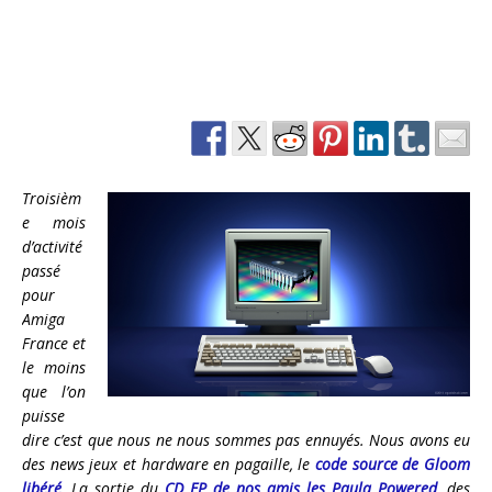
Troisièm
e mois
d’activité
passé
pour
Amiga
France et
le moins
que l’on
puisse
dire c’est que nous ne nous sommes pas ennuyés. Nous avons eu
des news jeux et hardware en pagaille, le
code source de Gloom
libéré
, La sortie du
CD EP de nos amis les Paula Powered
, des