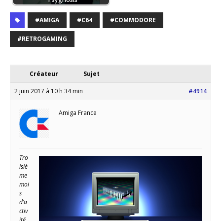
#AMIGA
#C64
#COMMODORE
#RETROGAMING
Créateur
Sujet
2 juin 2017 à 10 h 34 min
#4914
Amiga France
Tro
isiè
me
moi
s
d’a
ctiv
ité