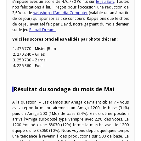
s’impose avec un score de 476.770 Points sur
le jeu Swiv
. Toutes
nos félicitations à lui. Il reçoit pour l’occasion une réduction de
3,5% sur le
webshop d’Amedia Computer
(valable un an à partir
de ce jour) qui sponsorisait ce concours. Rappelons que le choix
de ce jeu avait été fait par David, notre gagnant du mois dernier
sur le jeu
Pinball Dreams
.
Voici les scores officielles validés par photo d’écran:
476.770 – Mister JBam
270.240 – Gilles
250.730 – Zarnal
226.360 – Foul
Résultat du sondage du mois de Mai
A la question: « Les démos sur Amiga devraient cibler ? » vous
avez répondu majoritairement un Amiga 1200 de base (31%)
puis un Amiga 500 (1Mo) de base (24%). En troisième position
arrive l’Amiga surboosté type Vamipre avec 22% des votes. Le
1200 équipé d’une 68030 (12%) ferme la marche avec le 1200
équipé d’une 68060 (10%). Nous voyons depuis quelques temps
une tendance à revenir à des productions sur 500 de base. La