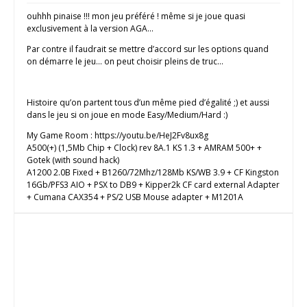
ouhhh pinaise !!! mon jeu préféré ! même si je joue quasi
exclusivement à la version AGA…
Par contre il faudrait se mettre d’accord sur les options quand
on démarre le jeu… on peut choisir pleins de truc…
Histoire qu’on partent tous d’un même pied d’égalité ;) et aussi
dans le jeu si on joue en mode Easy/Medium/Hard :)
My Game Room : https://youtu.be/HeJ2Fv8ux8g
A500(+) (1,5Mb Chip + Clock) rev 8A.1 KS 1.3 + AMRAM 500+ +
Gotek (with sound hack)
A1200 2.0B Fixed + B1260/72Mhz/128Mb KS/WB 3.9 + CF Kingston
16Gb/PFS3 AIO + PSX to DB9 + Kipper2k CF card external Adapter
+ Cumana CAX354 + PS/2 USB Mouse adapter + M1201A