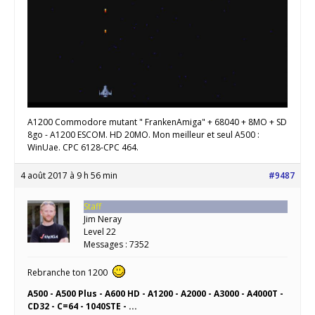
A1200 Commodore mutant " FrankenAmiga" + 68040 + 8MO + SD
8go - A1200 ESCOM. HD 20MO. Mon meilleur et seul A500 :
WinUae. CPC 6128-CPC 464.
4 août 2017 à 9 h 56 min
#9487
Staff
Jim Neray
Level 22
Messages : 7352
Rebranche ton 1200
A500 - A500 Plus - A600 HD - A1200 - A2000 - A3000 - A4000T -
CD32 - C=64 - 1040STE - ...