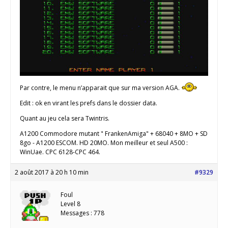
Par contre, le menu n’apparait que sur ma version AGA.
Edit : ok en virant les prefs dans le dossier data.
Quant au jeu cela sera Twintris.
A1200 Commodore mutant " FrankenAmiga" + 68040 + 8MO + SD
8go - A1200 ESCOM. HD 20MO. Mon meilleur et seul A500 :
WinUae. CPC 6128-CPC 464.
2 août 2017 à 20 h 10 min
#9329
Foul
Level 8
Messages : 778