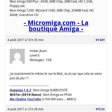
Mon Amiga 500 Plus : A590, 2MB Chip, 2MB Fast, HD 1,2GB,
Floppy ext.
Mon Amiga 1200 : Blizzard 1260, 2MB Chip, 256MB Fast, HD
80GB, Overdrive CD
- Micromiga.com - La
boutique Amiga -
4 août 2017 à 10 h 35 min
#9489
mister jbam
Level 5
Messages : 158
j’ai exactement le même tir sur le Mist , tu es sur que cela ne viens
pas du jeu ^^
---------------------------------------
Happiga 1.6.2
: Mon Amiga SURBOOSTÉ
MiSTer (DE10-Nano)
: Mon Amiga en FPGA
Ma Chaîne YouTube
(+700 000 vues ... MERCI)
4 août 2017 à 13 h 36 min
#9526