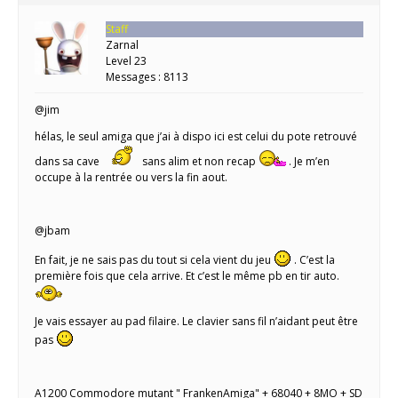
Staff
Zarnal
Level 23
Messages : 8113
@jim
hélas, le seul amiga que j’ai à dispo ici est celui du pote retrouvé
dans sa cave
sans alim et non recap
. Je m’en
occupe à la rentrée ou vers la fin aout.
@jbam
En fait, je ne sais pas du tout si cela vient du jeu
. C’est la
première fois que cela arrive. Et c’est le même pb en tir auto.
Je vais essayer au pad filaire. Le clavier sans fil n’aidant peut être
pas
A1200 Commodore mutant " FrankenAmiga" + 68040 + 8MO + SD