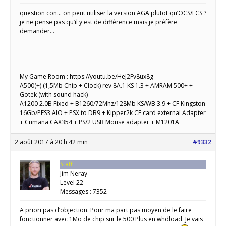
question con… on peut utiliser la version AGA plutot qu’OCS/ECS ?
je ne pense pas qu’il y est de différence mais je préfère
demander…
My Game Room : https://youtu.be/HeJ2Fv8ux8g
A500(+) (1,5Mb Chip + Clock) rev 8A.1 KS 1.3 + AMRAM 500+ +
Gotek (with sound hack)
A1200 2.0B Fixed + B1260/72Mhz/128Mb KS/WB 3.9 + CF Kingston
16Gb/PFS3 AIO + PSX to DB9 + Kipper2k CF card external Adapter
+ Cumana CAX354 + PS/2 USB Mouse adapter + M1201A
2 août 2017 à 20 h 42 min
#9332
Staff
Jim Neray
Level 22
Messages : 7352
A priori pas d’objection. Pour ma part pas moyen de le faire
fonctionner avec 1Mo de chip sur le 500 Plus en whdload. Je vais