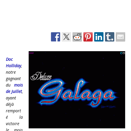
Doc
Holliday
,
notre
gagnant
du
mois
de Juillet
,
ayant
déjà
remport
é la
victoire
le mois