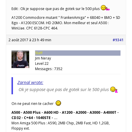
Edit : Ok je suppose que pas de gotek sur le 500 plus
A1200 Commodore mutant " FrankenAmiga" + 68040 + 8MO + SD
8go - A1200 ESCOM. HD 20MO. Mon meilleur et seul A500 :
WinUae. CPC 6128-CPC 464.
2 août 2017 à 23 h 49 min
#9341
Staff
Jim Neray
Level 22
Messages : 7352
Zarnal wrote:
Ok je suppose que pas de gotek sur le 500 plus
On ne peut rien te cacher
A500 - A500 Plus - A600 HD - A1200 - A2000 - A3000 - A4000T -
CD32 - C=64 - 1040STE - ...
Mon Amiga 500 Plus : A590, 2MB Chip, 2MB Fast, HD 1,2GB,
Floppy ext.