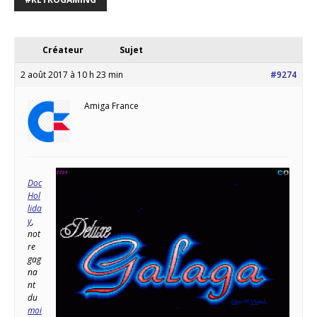
Créateur
Sujet
2 août 2017 à 10 h 23 min
#9274
Amiga France
Doc
Hol
lida
y
,
not
re
gag
na
nt
du
moi