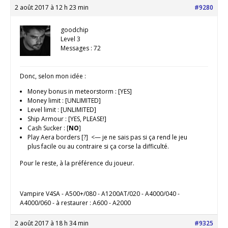
2 août 2017 à 12 h 23 min
#9280
goodchip
Level 3
Messages : 72
Donc, selon mon idée :
Money bonus in meteorstorm : [YES]
Money limit : [UNLIMITED]
Level limit : [UNLIMITED]
Ship Armour : [YES, PLEASE!]
Cash Sucker : [
NO
]
Play Aera borders [?] <— je ne sais pas si ça rend le jeu
plus facile ou au contraire si ça corse la difficulté.
Pour le reste, à la préférence du joueur.
Vampire V4SA - A500+/080 - A1200AT/020 - A4000/040 -
A4000/060 - à restaurer : A600 - A2000
2 août 2017 à 18 h 34 min
#9325