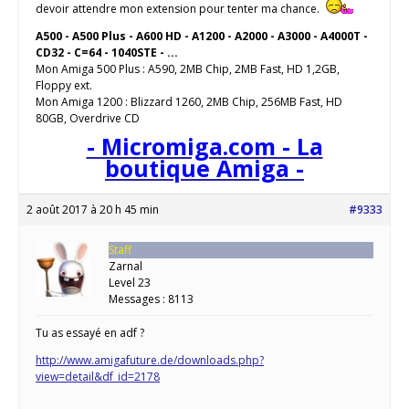
devoir attendre mon extension pour tenter ma chance.
A500 - A500 Plus - A600 HD - A1200 - A2000 - A3000 - A4000T -
CD32 - C=64 - 1040STE - ...
Mon Amiga 500 Plus : A590, 2MB Chip, 2MB Fast, HD 1,2GB,
Floppy ext.
Mon Amiga 1200 : Blizzard 1260, 2MB Chip, 256MB Fast, HD
80GB, Overdrive CD
- Micromiga.com - La
boutique Amiga -
2 août 2017 à 20 h 45 min
#9333
Staff
Zarnal
Level 23
Messages : 8113
Tu as essayé en adf ?
http://www.amigafuture.de/downloads.php?
view=detail&df_id=2178