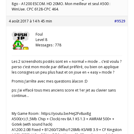
8go - A1200 ESCOM. HD 20MO. Mon meilleur et seul A500 :
WinUae. CPC 6128-CPC 464.
4 août 2017 à 14 h 45 min
#9529
Foul
Level 8
Messages : 778
Les 2 screenshots postés sont en « normal » mode .. c’est voulu ?
perso c’est mon mode par défaut préféré, ou bien on applique
les consignes un peu plus haut et on joue en « easy » mode ?
Promis j’arrête avec mes questions àlacon :D
ps: j’ai effacé tous mes anciens score et 1er jet au clavier sans
continue…
My Game Room : https://youtu.be/HeJ2Fv8ux8g
A500(+) (1,5Mb Chip + Clock) rev 8A.1 KS 1.3 + AMRAM 500+ +
Gotek (with sound hack)
A1200 2.0B Fixed + B1260/72Mhz/128Mb KS/WB 3.9 + CF Kingston