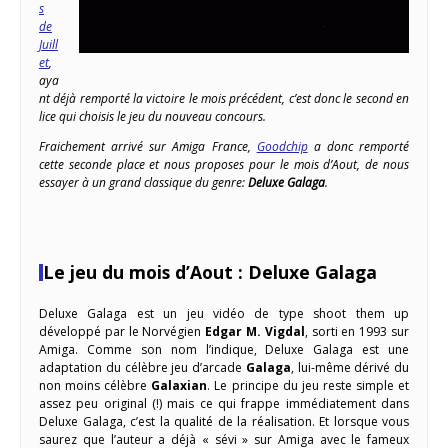
s
de
Juill
et
,
aya
nt déjà remporté la victoire le mois précédent, c’est donc le second en
lice qui choisis le jeu du nouveau concours.
Fraichement arrivé sur Amiga France,
Goodchip
a donc remporté
cette seconde place et nous proposes pour le mois d’Aout, de nous
essayer à un grand classique du genre:
Deluxe Galaga
.
Le jeu du mois d’Aout : Deluxe Galaga
Deluxe Galaga est un jeu vidéo de type shoot them up
développé par le Norvégien
Edgar M. Vigdal
, sorti en 1993 sur
Amiga. Comme son nom l’indique, Deluxe Galaga est une
adaptation du célèbre jeu d’arcade
Galaga
, lui-même dérivé du
non moins célèbre
Galaxian
. Le principe du jeu reste simple et
assez peu original (!) mais ce qui frappe immédiatement dans
Deluxe Galaga, c’est la qualité de la réalisation. Et lorsque vous
saurez que l’auteur a déjà « sévi » sur Amiga avec le fameux