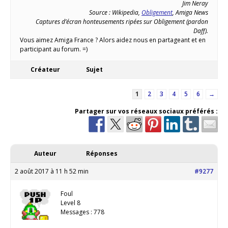
Jim Neray
Source : Wikipedia,
Obligement
, Amiga News
Captures d’écran honteusements ripées sur Obligement (pardon
Daff).
Vous aimez Amiga France ? Alors aidez nous en partageant et en
participant au forum. =)
Créateur
Sujet
1
2
3
4
5
6
→
Partager sur vos réseaux sociaux préférés :
Auteur
Réponses
2 août 2017 à 11 h 52 min
#9277
Foul
Level 8
Messages : 778