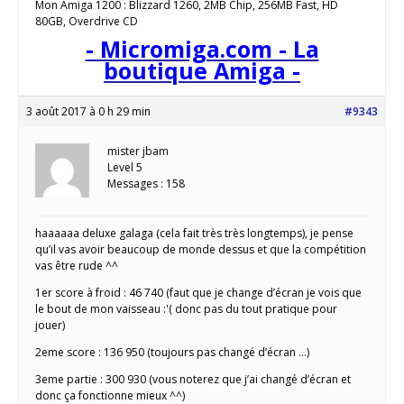
Mon Amiga 1200 : Blizzard 1260, 2MB Chip, 256MB Fast, HD
80GB, Overdrive CD
- Micromiga.com - La
boutique Amiga -
3 août 2017 à 0 h 29 min
#9343
mister jbam
Level 5
Messages : 158
haaaaaa deluxe galaga (cela fait très très longtemps), je pense
qu’il vas avoir beaucoup de monde dessus et que la compétition
vas être rude ^^
1er score à froid : 46 740 (faut que je change d’écran je vois que
le bout de mon vaisseau :'( donc pas du tout pratique pour
jouer)
2eme score : 136 950 (toujours pas changé d’écran …)
3eme partie : 300 930 (vous noterez que j’ai changé d’écran et
donc ça fonctionne mieux ^^)