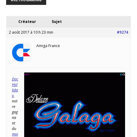
Créateur
Sujet
2 août 2017 à 10 h 23 min
#9274
Amiga France
Doc
Hol
lida
y
,
not
re
gag
na
nt
du
moi