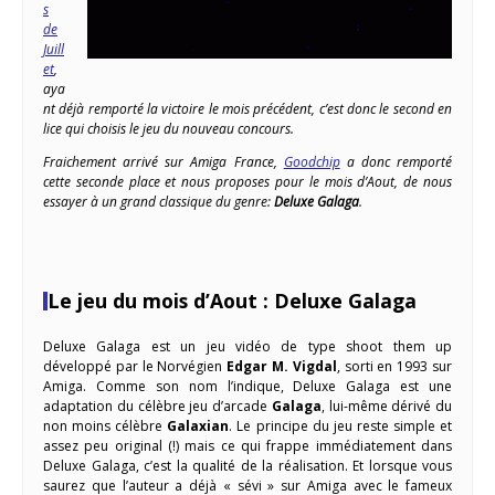
s
de
Juill
et
,
aya
nt déjà remporté la victoire le mois précédent, c’est donc le second en
lice qui choisis le jeu du nouveau concours.
Fraichement arrivé sur Amiga France,
Goodchip
a donc remporté
cette seconde place et nous proposes pour le mois d’Aout, de nous
essayer à un grand classique du genre:
Deluxe Galaga
.
Le jeu du mois d’Aout : Deluxe Galaga
Deluxe Galaga est un jeu vidéo de type shoot them up
développé par le Norvégien
Edgar M. Vigdal
, sorti en 1993 sur
Amiga. Comme son nom l’indique, Deluxe Galaga est une
adaptation du célèbre jeu d’arcade
Galaga
, lui-même dérivé du
non moins célèbre
Galaxian
. Le principe du jeu reste simple et
assez peu original (!) mais ce qui frappe immédiatement dans
Deluxe Galaga, c’est la qualité de la réalisation. Et lorsque vous
saurez que l’auteur a déjà « sévi » sur Amiga avec le fameux