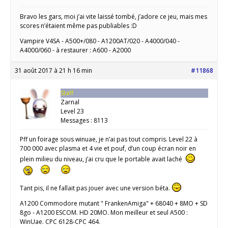
Bravo les gars, moi j’ai vite laissé tombé, j’adore ce jeu, mais mes
scores n’étaient même pas publiables :D
Vampire V4SA - A500+/080 - A1200AT/020 - A4000/040 -
A4000/060 - à restaurer : A600 - A2000
31 août 2017 à 21 h 16 min
#11868
Staff
Zarnal
Level 23
Messages : 8113
Pff un foirage sous winuae, je n’ai pas tout compris. Level 22 à
700 000 avec plasma et 4 vie et pouf, d’un coup écran noir en
plein milieu du niveau, j’ai cru que le portable avait laché
Tant pis, il ne fallait pas jouer avec une version béta.
A1200 Commodore mutant " FrankenAmiga" + 68040 + 8MO + SD
8go - A1200 ESCOM. HD 20MO. Mon meilleur et seul A500 :
WinUae. CPC 6128-CPC 464.