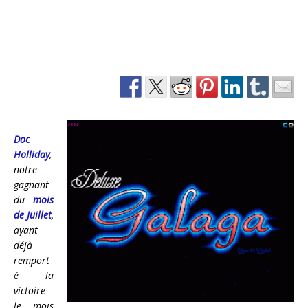
Doc
Holliday
,
notre
gagnant
du
mois
de Juillet
,
ayant
déjà
remport
é la
victoire
le mois