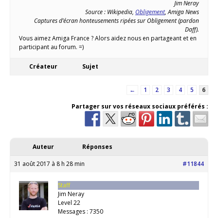
Jim Neray
Source : Wikipedia,
Obligement
, Amiga News
Captures d’écran honteusements ripées sur Obligement (pardon
Daff).
Vous aimez Amiga France ? Alors aidez nous en partageant et en
participant au forum. =)
Créateur
Sujet
←
1
2
3
4
5
6
Partager sur vos réseaux sociaux préférés :
Auteur
Réponses
31 août 2017 à 8 h 28 min
#11844
Staff
Jim Neray
Level 22
Messages : 7350