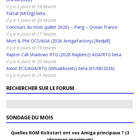
il y a 2 jours et 19 heures
Futsal (MrDig) beta
il y a 3 jours et 20 heures
Concours du mois (juillet 2026) – Pang – Ocean France
il y a 4 jours et 17 heures
Mort & Phil OCS/AGA (2026 AmigaFactory) [Redpill]
il y a 4 jours et 19 heures
Raptor Call Shadows RTG (2026 Raybeez) AGA/RTG beta
il y a 4 jours et 20 heures
Axion ECS/AGA/RTG (VirtualAssets) beta (01/08/2026)
il y a 4 jours et 21 heures
RECHERCHER SUR LE FORUM
SONDAGE DU MOIS
Quelles ROM Kickstart ont vos Amiga principaux ? (3
réponses maximum)