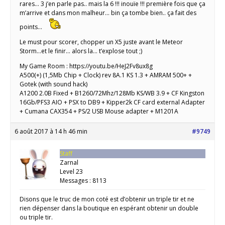
rares… 3 j’en parle pas.. mais la 6 !!! inouïe !!! première fois que ça
m’arrive et dans mon malheur… bin ça tombe bien.. ça fait des
points…
Le must pour scorer, chopper un X5 juste avant le Meteor
Storm…et le finir… alors la… t’explose tout ;)
My Game Room : https://youtu.be/HeJ2Fv8ux8g
A500(+) (1,5Mb Chip + Clock) rev 8A.1 KS 1.3 + AMRAM 500+ +
Gotek (with sound hack)
A1200 2.0B Fixed + B1260/72Mhz/128Mb KS/WB 3.9 + CF Kingston
16Gb/PFS3 AIO + PSX to DB9 + Kipper2k CF card external Adapter
+ Cumana CAX354 + PS/2 USB Mouse adapter + M1201A
6 août 2017 à 14 h 46 min
#9749
Staff
Zarnal
Level 23
Messages : 8113
Disons que le truc de mon coté est d’obtenir un triple tir et ne
rien dépenser dans la boutique en espérant obtenir un double
ou triple tir.