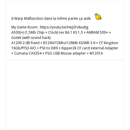
6 Warp Malfunction dans la même partie ça aide
My Game Room : https://youtu.be/HeJ2Fv8ux8g
A500(+) (1,5Mb Chip + Clock) rev 8A.1 KS 1.3 + AMRAM 500+ +
Gotek (with sound hack)
A1200 2.0B Fixed + B1260/72Mhz/128Mb KS/WB 3.9 + CF Kingston
16Gb/PFS3 AIO + PSX to DB9 + Kipper2k CF card external Adapter
+ Cumana CAX354 + PS/2 USB Mouse adapter + M1201A