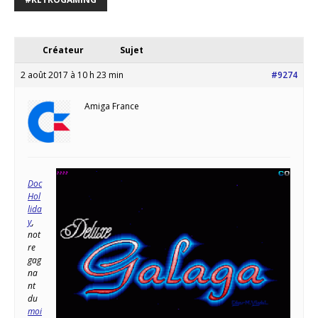
Créateur
Sujet
2 août 2017 à 10 h 23 min
#9274
Amiga France
Doc
Hol
lida
y
,
not
re
gag
na
nt
du
moi