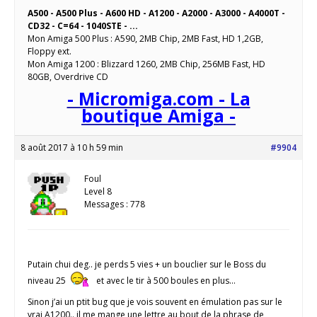
A500 - A500 Plus - A600 HD - A1200 - A2000 - A3000 - A4000T -
CD32 - C=64 - 1040STE - ...
Mon Amiga 500 Plus : A590, 2MB Chip, 2MB Fast, HD 1,2GB,
Floppy ext.
Mon Amiga 1200 : Blizzard 1260, 2MB Chip, 256MB Fast, HD
80GB, Overdrive CD
- Micromiga.com - La
boutique Amiga -
8 août 2017 à 10 h 59 min
#9904
Foul
Level 8
Messages : 778
Putain chui deg.. je perds 5 vies + un bouclier sur le Boss du
niveau 25
et avec le tir à 500 boules en plus…
Sinon j’ai un ptit bug que je vois souvent en émulation pas sur le
vrai A1200.. il me mange une lettre au bout de la phrase de