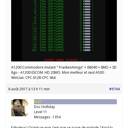
A1200 Commodore mutant " FrankenAmiga" + 68040 + 8MO + SD
8go - A1200 ESCOM. HD 20MO. Mon meilleur et seul A500 :
WinUae. CPC 6128-CPC 464.
6 août 2017 à 13 h 11 min
#9744
Staff
Doc Holliday
Level 11
Messages : 1354
Fabuleux ! Qu’est-ce-que c’est que ce score de malade ? Foul tu