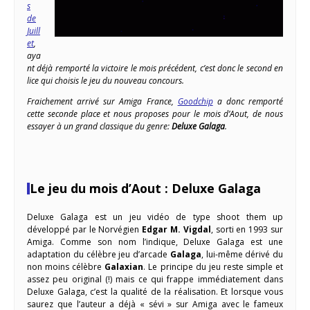
s
de
Juill
et
,
aya
nt déjà remporté la victoire le mois précédent, c’est donc le second en
lice qui choisis le jeu du nouveau concours.
Fraichement arrivé sur Amiga France,
Goodchip
a donc remporté
cette seconde place et nous proposes pour le mois d’Aout, de nous
essayer à un grand classique du genre:
Deluxe Galaga
.
Le jeu du mois d’Aout : Deluxe Galaga
Deluxe Galaga est un jeu vidéo de type shoot them up
développé par le Norvégien
Edgar M. Vigdal
, sorti en 1993 sur
Amiga. Comme son nom l’indique, Deluxe Galaga est une
adaptation du célèbre jeu d’arcade
Galaga
, lui-même dérivé du
non moins célèbre
Galaxian
. Le principe du jeu reste simple et
assez peu original (!) mais ce qui frappe immédiatement dans
Deluxe Galaga, c’est la qualité de la réalisation. Et lorsque vous
saurez que l’auteur a déjà « sévi » sur Amiga avec le fameux