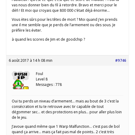
vas nous donner bien du fil à retordre. Bravo et merci pour le
défi ! Et moi qui croyais que 800 000 c’était déjà énorme…
Vous ètes sûrs pour les têtes de mort ? Moi quand j’en prends
une il me semble que je perds de l’armement ou des sous. Je
préfère les éviter.
à quand les scores de Jim et de goodchip ?
6 août 2017 à 14 h 08 min
#9746
Foul
Level 8
Messages : 778
Oui tu perds un niveau d’armement… mais au bout de 3 c’est la
consécration et tu te retrouve avec tir capable de tout
dégommer sec… et des protections en plus… pour aller plus loin
de le jeu.
J’avoue quand même que 1 Warp Malfunction… c’est pas de bol
quand ça arrive… mais ça fait pas mal de points.. 2 c’est très