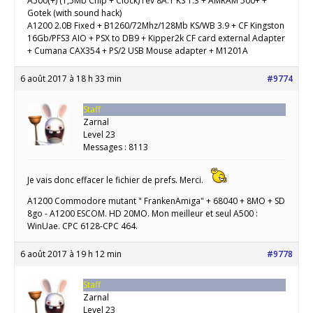
A500(+) (1,5Mb Chip + Clock) rev 8A.1 KS 1.3 + AMRAM 500+ +
Gotek (with sound hack)
A1200 2.0B Fixed + B1260/72Mhz/128Mb KS/WB 3.9 + CF Kingston
16Gb/PFS3 AIO + PSX to DB9 + Kipper2k CF card external Adapter
+ Cumana CAX354 + PS/2 USB Mouse adapter + M1201A
6 août 2017 à 18 h 33 min
#9774
Staff
Zarnal
Level 23
Messages : 8113
Je vais donc effacer le fichier de prefs. Merci.
A1200 Commodore mutant " FrankenAmiga" + 68040 + 8MO + SD
8go - A1200 ESCOM. HD 20MO. Mon meilleur et seul A500 :
WinUae. CPC 6128-CPC 464.
6 août 2017 à 19 h 12 min
#9778
Staff
Zarnal
Level 23