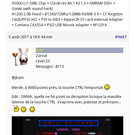
A500(+) (1,5Mb Chip + Clock) rev 8A.1 KS 1.3 + AMRAM 500+ +
Gotek (with sound hack)
A1200 2.0B Fixed + B1260/72Mhz/128Mb KS/WB 3.9 + CF Kingston
16Gb/PFS3 AIO + PSX to DB9 + Kipper2k CF card external Adapter
+ Cumana CAX354 + PS/2 USB Mouse adapter + M1201A
5 août 2017 à 18 h 44 min
#9687
Staff
Zarnal
Level 23
Messages : 8113
@jbam
Merde, à 9000 points près, la touche CTRL l’emportait
Edit : Ohhhh, quelle ne fut point sa déception lorsque la maudite
latence de la touche CTRL s’exprima avec justesse et précision…