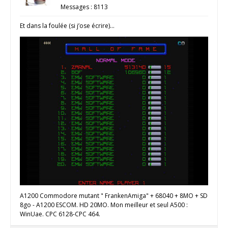
Messages : 8113
Et dans la foulée (si j’ose écrire)…
A1200 Commodore mutant " FrankenAmiga" + 68040 + 8MO + SD
8go - A1200 ESCOM. HD 20MO. Mon meilleur et seul A500 :
WinUae. CPC 6128-CPC 464.