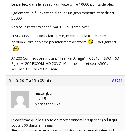
Le perfect dans le niveau kamikaze offre 10000 points de plus
Egalement un *5 avant de claquer un gros monstre c’est direct
50000
Vos sous restants sont * par 100 au game over.
Et si vous voulez vous faire peur, maintenez la touche fire
appuyée lors de votre premier meteor storm
Effet garanti.
A1200 Commodore mutant " FrankenAmiga" + 68040 + 8MO + SD
8go - A1200 ESCOM. HD 20MO. Mon meilleur et seul A500 :
WinUae. CPC 6128-CPC 464.
6 août 2017 à 15 h 03 min
#9751
mister jbam
Level 5
Messages : 158
je confirme que les 3 tête de mort donnent le super tir (celui qui
coûte 500 dans le magasin)
Sinon une autre astuce consiste à laisser venir une dizaine de fois