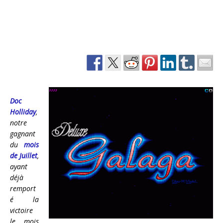
Doc
Holliday
,
notre
gagnant
du
mois
de Juillet
,
ayant
déjà
remport
é la
victoire
le mois