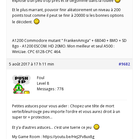
explose d’un peu trop près et te dégomme dans la foulée
Et le plus marrant, pouvoir finir aléatoirement un niveau à 200
points tout comme il peut se finir à 20000 si les bonnes options
le décident.
A1200 Commodore mutant " FrankenAmiga" + 68040 + 8MO + SD
8go - A1200 ESCOM. HD 20MO. Mon meilleur et seul A500 :
WinUae. CPC 6128-CPC 464.
5 août 2017 à 17 h 11 min
#9682
Foul
Level 8
Messages : 778
Petites astuces pour vous aider : Chopez une tête de mort
verte/bleu/rouge peu importe l’ordre et vous aurez droit à un
super tir + protection…
Et y’a d’autres astuces… c’est une tuerie ce jeu
My Game Room : https://youtu.be/HeJ2Fv8ux8g