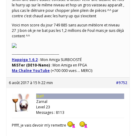
le hurry up sur le même niveau et hop un gros vaisseau apparaît ,
plus cas le détruire pour chopper plein plein de pièces ^^ par
contre c’est chaud avec les hurry up qui s’excitent
Voici mon score du jour 749 885 sans aucun météore et niveau
27 ;) bon ok je ne bat pas les 1,2 millions de Foul mais je suis déjà
content ^^
---------------------------------------
Happiga 1.6.2
: Mon Amiga SURBOOSTÉ
MiSTer (DE10-Nano)
: Mon Amiga en FPGA
Ma Chaîne YouTube
(+700 000 vues ... MERCI)
6 août 2017 à 15 h 22 min
#9752
Staff
Zarnal
Level 23
Messages : 8113
Pffff, je vais devoir m’y remettre