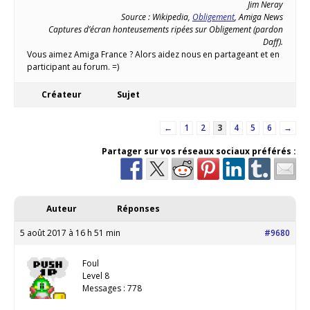
Jim Neray
Source : Wikipedia,
Obligement
, Amiga News
Captures d’écran honteusements ripées sur Obligement (pardon
Daff).
Vous aimez Amiga France ? Alors aidez nous en partageant et en
participant au forum. =)
Créateur
Sujet
←
1
2
3
4
5
6
→
Partager sur vos réseaux sociaux préférés :
Auteur
Réponses
5 août 2017 à 16 h 51 min
#9680
Foul
Level 8
Messages : 778