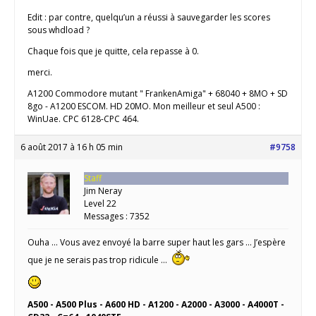
Edit : par contre, quelqu’un a réussi à sauvegarder les scores
sous whdload ?
Chaque fois que je quitte, cela repasse à 0.
merci.
A1200 Commodore mutant " FrankenAmiga" + 68040 + 8MO + SD
8go - A1200 ESCOM. HD 20MO. Mon meilleur et seul A500 :
WinUae. CPC 6128-CPC 464.
6 août 2017 à 16 h 05 min
#9758
Staff
Jim Neray
Level 22
Messages : 7352
Ouha … Vous avez envoyé la barre super haut les gars … J’espère
que je ne serais pas trop ridicule …
A500 - A500 Plus - A600 HD - A1200 - A2000 - A3000 - A4000T -