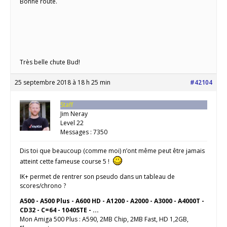
Bonne route.
Très belle chute Bud!
25 septembre 2018 à 18 h 25 min
#42104
Staff
Jim Neray
Level 22
Messages : 7350
Dis toi que beaucoup (comme moi) n’ont même peut être jamais
atteint cette fameuse course 5 !
IK+ permet de rentrer son pseudo dans un tableau de
scores/chrono ?
A500 - A500 Plus - A600 HD - A1200 - A2000 - A3000 - A4000T -
CD32 - C=64 - 1040STE - ...
Mon Amiga 500 Plus : A590, 2MB Chip, 2MB Fast, HD 1,2GB,