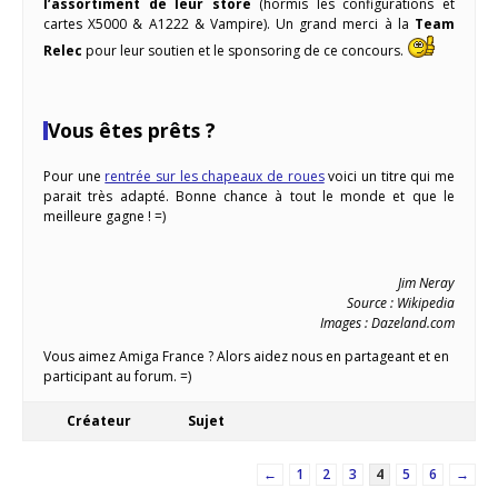
l’assortiment de leur store
(hormis les configurations et
cartes X5000 & A1222 & Vampire). Un grand merci à la
Team
Relec
pour leur soutien et le sponsoring de ce concours.
Vous êtes prêts ?
Pour une
rentrée sur les chapeaux de roues
voici un titre qui me
parait très adapté. Bonne chance à tout le monde et que le
meilleure gagne ! =)
Jim Neray
Source : Wikipedia
Images : Dazeland.com
Vous aimez Amiga France ? Alors aidez nous en partageant et en
participant au forum. =)
Créateur
Sujet
←
1
2
3
4
5
6
→