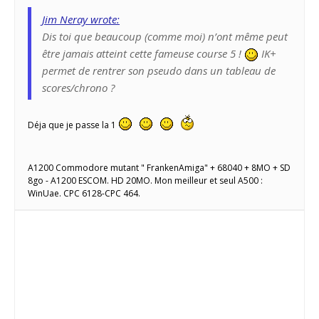
Jim Neray wrote:
Dis toi que beaucoup (comme moi) n’ont même peut
être jamais atteint cette fameuse course 5 !
IK+
permet de rentrer son pseudo dans un tableau de
scores/chrono ?
Déja que je passe la 1
A1200 Commodore mutant " FrankenAmiga" + 68040 + 8MO + SD
8go - A1200 ESCOM. HD 20MO. Mon meilleur et seul A500 :
WinUae. CPC 6128-CPC 464.