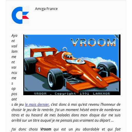
Amiga France
Aya
nt
vail
lam
me
nt
vai
ncu
me
s
op
pos
ant
s de jeu
le mois dernier
, c’est donc à moi qu’est revenu l’honneur de
choisir le jeu de la rentrée. J’ai un moment hésité entre de nombreux
titres et au hasard de mes balades dans mon disque dur me suis
arrêté sur un titre auquel je ne pensais pas vraiment au départ …
J’ai donc choisi
Vroom
qui est un jeu abordable et qui fait