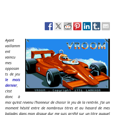
Ayant
vaillamm
ent
vaincu
mes
opposan
ts de jeu
le mois
dernier
,
c’est
donc à
moi qu’est revenu l’honneur de choisir le jeu de la rentrée. J’ai un
moment hésité entre de nombreux titres et au hasard de mes
balades dans mon disque dur me suis arrêté sur un titre auquel