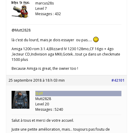
marcus28s
Level 7
Messages : 432
@Mutt2828
là c’est du lourd, mais je dois essayer ou pas…..
Amiga 1200 rom 3.1.4,Blizzard IV 1230 128mo,CF 16go + 4go
,lecteur CD,Indivision aga MKII,Gotek...tout ça dans un checkmate
1500 plus
Because Amiga is great, the owner too !
25 septembre 2018 à 18 h 03 min
#42101
Staff
Mutt2828
Level 20
Messages : 5240
Salut à tous et merci de votre accueil.
Juste une petite amélioration, mais… toujours pas foutu de