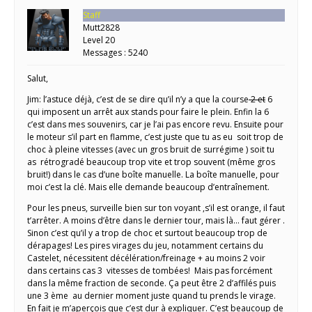
Staff
Mutt2828
Level 20
Messages : 5240
Salut,
Jim: l’astuce déjà, c’est de se dire qu’il n’y a que la course
2 et
6
qui imposent un arrêt aux stands pour faire le plein. Enfin la 6
c’est dans mes souvenirs, car je l’ai pas encore revu. Ensuite pour
le moteur s’il part en flamme, c’est juste que tu as eu soit trop de
choc à pleine vitesses (avec un gros bruit de surrégime ) soit tu
as rétrogradé beaucoup trop vite et trop souvent (même gros
bruit!) dans le cas d’une boîte manuelle. La boîte manuelle, pour
moi c’est la clé. Mais elle demande beaucoup d’entraînement.
Pour les pneus, surveille bien sur ton voyant ,s’il est orange, il faut
t’arrêter. A moins d’être dans le dernier tour, mais là… faut gérer .
Sinon c’est qu’il y a trop de choc et surtout beaucoup trop de
dérapages! Les pires virages du jeu, notamment certains du
Castelet, nécessitent décélération/freinage + au moins 2 voir
dans certains cas 3 vitesses de tombées! Mais pas forcément
dans la même fraction de seconde. Ça peut être 2 d’affilés puis
une 3 ème au dernier moment juste quand tu prends le virage.
En fait je m’aperçois que c’est dur à expliquer. C’est beaucoup de