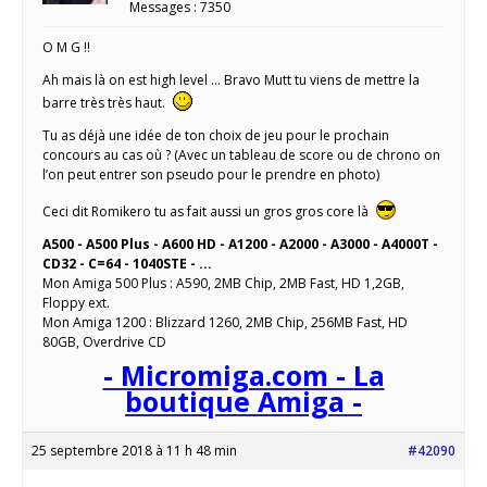
Messages : 7350
O M G !!
Ah mais là on est high level … Bravo Mutt tu viens de mettre la
barre très très haut.
Tu as déjà une idée de ton choix de jeu pour le prochain
concours au cas où ? (Avec un tableau de score ou de chrono on
l’on peut entrer son pseudo pour le prendre en photo)
Ceci dit Romikero tu as fait aussi un gros gros core là
A500 - A500 Plus - A600 HD - A1200 - A2000 - A3000 - A4000T -
CD32 - C=64 - 1040STE - ...
Mon Amiga 500 Plus : A590, 2MB Chip, 2MB Fast, HD 1,2GB,
Floppy ext.
Mon Amiga 1200 : Blizzard 1260, 2MB Chip, 256MB Fast, HD
80GB, Overdrive CD
- Micromiga.com - La
boutique Amiga -
25 septembre 2018 à 11 h 48 min
#42090