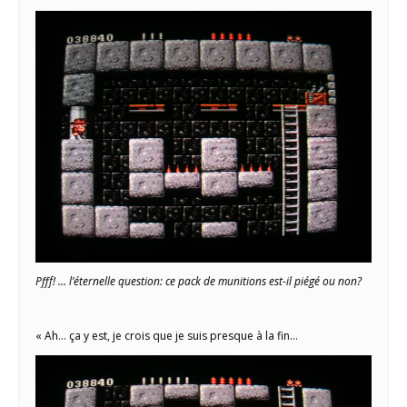
Pfff! … l’éternelle question: ce pack de munitions est-il piégé ou non?
« Ah… ça y est, je crois que je suis presque à la fin…