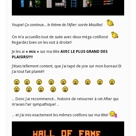
Youpie! Ça continue… le thème de l’After: soirée Missilles!
On m’a accueillis tout de suite avec deux méga cotillons!
Regardez bien on les voit à droite!!
Je les ai
« mis »
sur ma tête
AVEC LE PLUS GRAND DES
PLAISIRS!!!!
J’étais tellement content, que j’ai tapé de joie sur mon bureau! Et
j’ai tout fait planté!!
… Donc j’ai recommencé… histoire de retourner à cet After qui
m’avais l’air sympathique! …
… et j’ai mis exactement les mêmes cotillons sur ma tête!