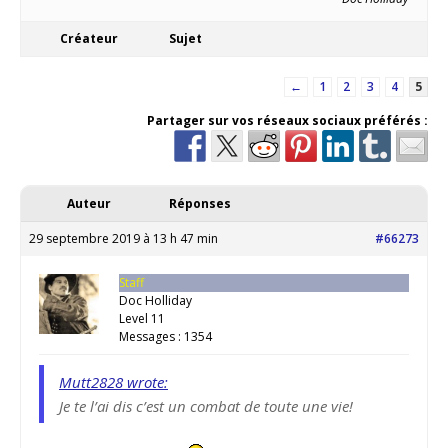
Créateur
Sujet
←
1
2
3
4
5
Partager sur vos réseaux sociaux préférés :
Auteur
Réponses
29 septembre 2019 à 13 h 47 min
#66273
Staff
Doc Holliday
Level 11
Messages : 1354
Mutt2828 wrote:
Je te l’ai dis c’est un combat de toute une vie!