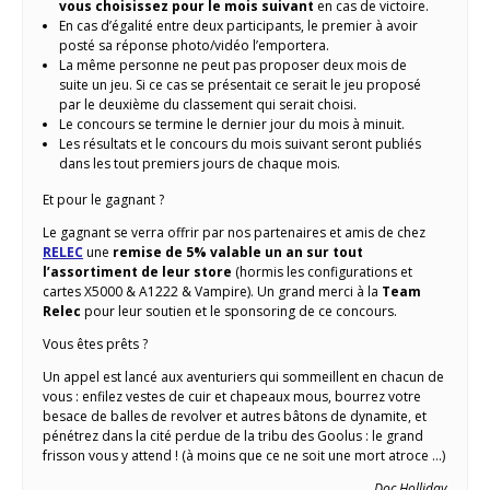
vous choisissez pour le mois suivant
en cas de victoire.
En cas d’égalité entre deux participants, le premier à avoir
posté sa réponse photo/vidéo l’emportera.
La même personne ne peut pas proposer deux mois de
suite un jeu. Si ce cas se présentait ce serait le jeu proposé
par le deuxième du classement qui serait choisi.
Le concours se termine le dernier jour du mois à minuit.
Les résultats et le concours du mois suivant seront publiés
dans les tout premiers jours de chaque mois.
Et pour le gagnant ?
Le gagnant se verra offrir par nos partenaires et amis de chez
RELEC
une
remise de 5% valable un an sur tout
l’assortiment de leur store
(hormis les configurations et
cartes X5000 & A1222 & Vampire). Un grand merci à la
Team
Relec
pour leur soutien et le sponsoring de ce concours.
Vous êtes prêts ?
Un appel est lancé aux aventuriers qui sommeillent en chacun de
vous : enfilez vestes de cuir et chapeaux mous, bourrez votre
besace de balles de revolver et autres bâtons de dynamite, et
pénétrez dans la cité perdue de la tribu des Goolus : le grand
frisson vous y attend ! (à moins que ce ne soit une mort atroce …)
Doc Holliday