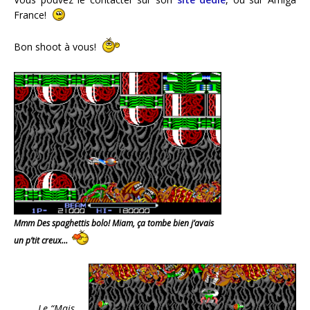
France!
Bon shoot à vous!
Mmm Des spaghettis bolo! Miam, ça tombe bien j’avais
un p’tit creux…
Le “Mais