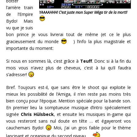
botter
l’arrière train
YAAAAHHH! C’est juste mon Super Méga tir de la mort!!
de l’Empire
Bydo! Mais
vu que je suis
bon prince je vous livrerai tout de même (et ce le plus
gracieusement du monde
) l’info la plus magistrale et
importante du moment:
Si nous en sommes là, c’est grâce à
Teuff
. Donc si à la fin du
mois vous n’avez plus de cheveux, c’est à lui qu’il faudra
s’adresser!
Bref. Toujours est-il, que sans être le shoot qui exploite le
mieux les possibilité de l’Amiga, il n’en reste pas moins très
bien conçu pour l’époque. Mention spéciale pour la bande son.
En premier lieu la somptueuse musique d’intro spécialement
signée
Chris Hülsbeck
, et ensuite les musiques in-game qui
vous resteront sans nul doute en tête … et égayeront vos
cauchemars Bydo!
Moi, j’ai un gros faible pour le thème
lancinant et organique du second niveau …