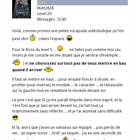
Staff
Mutt2828
Level 20
Messages : 5240
Voilà, comme promis une petite escapade vidéoludique (si l’on
peut dire
) dans l’espace.
Pour le Boss du level 5 …
ne faites pas comme moi (au
moins je me console en me disant que je servirai d’exemple…
) et
ne choisissez surtout pas de vous mettre en bas
quand il arrive!
Il faut se mettre en haut … pour ensuite foncer à droite, en
profiter pour inversez le module … le canarder … et rebasculer
sur la gauche tout en remettant le module devant soi.
Le pire c’est que là ça me paraît limpide dans mon esprit, et la
1ère fois que je suis arrivé devant lui, j’ai fait tout ça
instinctivement sans réfléchir … et je l’ai atomisé sans difficulté.
Et là, alors que j’avais un vaisseau sur-équipé … pas perdu de
vie… un super score … bref, au taquet… j’ai eu une seconde de