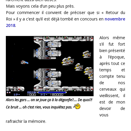
Mais voyons cela d’un peu plus près.
Pour commencer il convient de préciser que si « Retour du
Roi » il y a c’est qu’il est déjà tombé en concours en
novembre
2018
.
Alors même
s’il fut fort
bien présenté
à l’époque,
après tout ce
temps et
compte tenu
de nos
cerveaux qui
vieillissent, il
Alors les gars … on se joue ça à la dégonfle?…. De quoi?!
est de mon
Ce bruit … oh c’est rien, vous inquiétez pas.
devoir de
vous
rafraichir la mémoire.