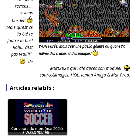
reviens …
reviens
bordel!
Mais qu’est-ce
t’a été te
foutre là-bas!
WOH Purée! Mais c’est une paëlla géante ou quoi?! Y’a
Roh!.. c’est
pas vraiiii”
même des crabes et des poulpes!
de
Mutt2828 qui rale après son module!
source&images:
HOL, lemon Amiga & Mut Prod
.
Articles relatifs :
Concours du mois (mai 2024) –
S.W.O.S '95/'96 -…