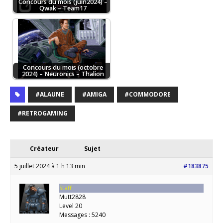
Concours du mois (juin2024) –
Qwak – Team17
Concours du mois (octobre
2024) – Neuronics – Thalion
#ALAUNE
#AMIGA
#COMMODORE
#RETROGAMING
Créateur
Sujet
5 juillet 2024 à 1 h 13 min
#183875
Staff
Mutt2828
Level 20
Messages : 5240