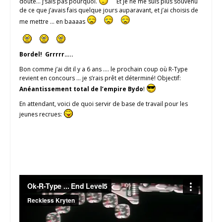
doute… j’sais pas pourquoi.
Et je ne me suis plus souvenu
de ce que j’avais fais quelque jours auparavant, et j’ai choisis de
me mettre … en baaaas
Bordel! Grrrrr…..
Bon comme j’ai dit il y a 6 ans …. le prochain coup où R-Type
revient en concours … je s’rais prêt et déterminé! Objectif:
Anéantissement total de l’empire Bydo
!
En attendant, voici de quoi servir de base de travail pour les
jeunes recrues: