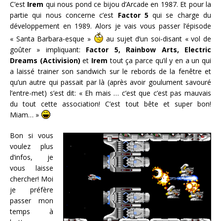
C’est
Irem
qui nous pond ce bijou d’Arcade en 1987. Et pour la
partie qui nous concerne c’est
Factor 5
qui se charge du
développement en 1989. Alors je vais vous passer l’épisode
« Santa Barbara-esque »
au sujet d’un soi-disant « vol de
goûter » impliquant:
Factor 5, Rainbow Arts, Electric
Dreams (Activision)
et
Irem
tout ça parce qu’il y en a un qui
a laissé trainer son sandwich sur le rebords de la fenêtre et
qu’un autre qui passait par là (après avoir goulument savouré
l’entre-met) s’est dit: « Eh mais … c’est que c’est pas mauvais
du tout cette association! C’est tout bête et super bon!
Miam… »
Bon si vous
voulez plus
d’infos, je
vous laisse
chercher! Moi
je préfère
passer mon
temps à