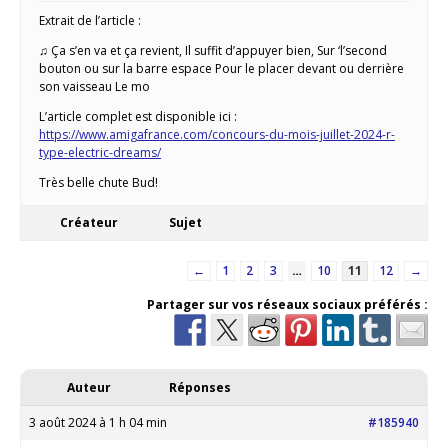
Extrait de l’article :
♫ Ça s’en va et ça revient, Il suffit d’appuyer bien, Sur ‘l’second
bouton ou sur la barre espace Pour le placer devant ou derrière
son vaisseau Le mo
L’article complet est disponible ici :
https://www.amigafrance.com/concours-du-mois-juillet-2024-r-
type-electric-dreams/
Très belle chute Bud!
Créateur
Sujet
←
1
2
3
…
10
11
12
→
Partager sur vos réseaux sociaux préférés :
Auteur
Réponses
3 août 2024 à 1 h 04 min
#185940