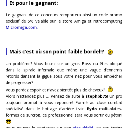
Et pour le gagnant:
Le gagnant de ce concours remportera ainsi un code promo
exclusif de 5% valable sur le store Amiga et retrocomputing
Micromiga.com
.
Mais c’est où son point faible bordel!?
Un problème? Vous butez sur un gros Boss ou êtes bloqué
dans la spirale infernale que mène une vague d’ennemis
retords dansant la gigue sous votre nez pour vous empêcher
de progresser?
Vous perdez espoir et n’avez bientôt plus de cheveux?
Alors n’attendez plus … Pensez de suite à
stephbb75
! Un pro
toujours prompt à vous répondre! Formé au close-combat
spécialisé dans le bottage d’arrière train
Bydo
multi-plates-
formes de surcroit, ce professionnel sera vous sortir du pétrin!
Vous pouvez le contacter sur son
site dédié
, ou sur Amiga