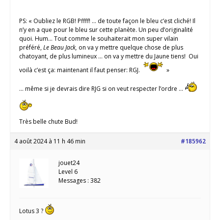
PS: « Oubliez le RGB! Pffff! … de toute façon le bleu c’est cliché! Il
n’y en a que pour le bleu sur cette planète. Un peu d’originalité
quoi. Hum… Tout comme le souhaiterait mon super vilain
préféré,
Le Beau Jack,
on va y mettre quelque chose de plus
chatoyant, de plus lumineux … on va y mettre du Jaune tiens! Oui
voilà c’est ça: maintenant il faut penser: RGJ.
»
… même si je devrais dire RJG si on veut respecter l’ordre …
Très belle chute Bud!
4 août 2024 à 11 h 46 min
#185962
jouet24
Level 6
Messages : 382
Lotus 3 ?