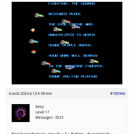
4 août 2024 à 13 h 09 min
#185966
Kimy
Level 17
Messages : 3523
Pour le prochain jeu, avec du « 3 » dedans… du scoring de