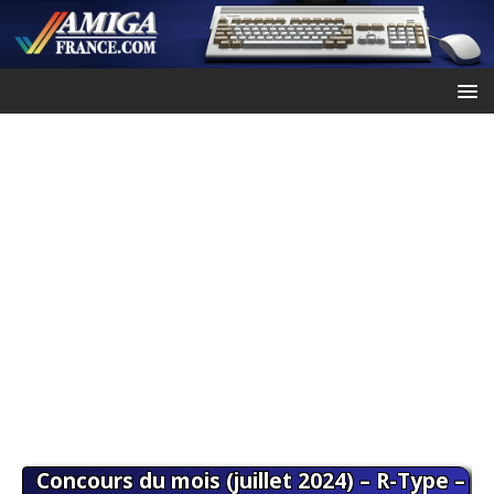
Concours du mois (juillet 2024) – R-Type –