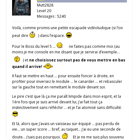
Mutt2828
Level 20
Messages : 5240
Voilà, comme promis une petite escapade vidéoludique (si l’on
peut dire
) dans l’espace.
Pour le Boss du level 5 …
ne faites pas comme moi (au
moins je me console en me disant que je servirai d’exemple…
) et
ne choisissez surtout pas de vous mettre en bas
quand il arrive!
Il faut se mettre en haut … pour ensuite foncer à droite, en
profiter pour inversez le module … le canarder … et rebasculer
sur la gauche tout en remettant le module devant soi.
Le pire c’est que là ça me paraît limpide dans mon esprit, et la
1ère fois que je suis arrivé devant lui, j’ai fait tout ça
instinctivement sans réfléchir … et je l’ai atomisé sans difficulté.
Et là, alors que j’avais un vaisseau sur-équipé … pas perdu de
vie… un super score … bref, au taquet… j’ai eu une seconde de
doute… j’sais pas pourquoi.
Et je ne me suis plus souvenu