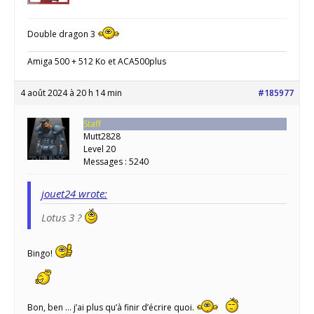
Double dragon 3
Amiga 500 + 512 Ko et ACA500plus
4 août 2024 à 20 h 14 min
#185977
Staff
Mutt2828
Level 20
Messages : 5240
jouet24 wrote:
Lotus 3 ?
Bingo!
Bon, ben … j’ai plus qu’à finir d’écrire quoi.