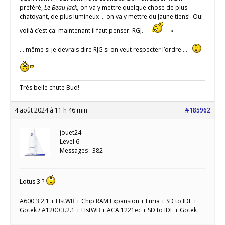
préféré,
Le Beau Jack,
on va y mettre quelque chose de plus
chatoyant, de plus lumineux … on va y mettre du Jaune tiens! Oui
voilà c’est ça: maintenant il faut penser: RGJ.
»
… même si je devrais dire RJG si on veut respecter l’ordre …
Très belle chute Bud!
4 août 2024 à 11 h 46 min
#185962
jouet24
Level 6
Messages : 382
Lotus 3 ?
A600 3.2.1 + HstWB + Chip RAM Expansion + Furia + SD to IDE +
Gotek / A1200 3.2.1 + HstWB + ACA 1221ec + SD to IDE + Gotek