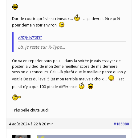
Dur de courir après les créneaux …
… ça devrait être prêt
pour demain soir environ.
Kimy wrote:
Là, je reste sur R-Type…
On va en reparler sous peu … dans la soirée je vais essayer de
poster la vidéo de mon 2ème meilleur score de ma dernière
session du concours. Celui-là plutôt que le meilleur parce qu’on y
voit le Boss du level 5 (et mon terrible mauvais choix …
) et
puis il n’y a que 100 pts de différence.
Très belle chute Bud!
4 août 2024 à 22 h 20 min
#185980
Staff