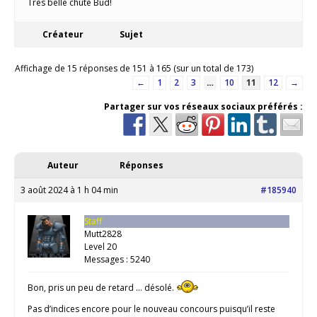
Très belle chute Bud!
Créateur
Sujet
Affichage de 15 réponses de 151 à 165 (sur un total de 173)
←
1
2
3
…
10
11
12
→
Partager sur vos réseaux sociaux préférés :
Auteur
Réponses
3 août 2024 à 1 h 04 min
#185940
Staff
Mutt2828
Level 20
Messages : 5240
Bon, pris un peu de retard … désolé.
Pas d’indices encore pour le nouveau concours puisqu’il reste