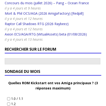
Concours du mois (juillet 2026) – Pang – Ocean France
il y a 4 jours et 9 heures
Mort & Phil OCS/AGA (2026 AmigaFactory) [Redpill]
il y a 4 jours et 12 heures
Raptor Call Shadows RTG (2026 Raybeez)
il y a 4 jours et 12 heures
Axion ECS/AGA/RTG (VirtualAssets) beta (01/08/2026)
il y a 4 jours et 13 heures
RECHERCHER SUR LE FORUM
SONDAGE DU MOIS
Quelles ROM Kickstart ont vos Amiga principaux ? (3
réponses maximum)
1.0 / 1.1
1.2