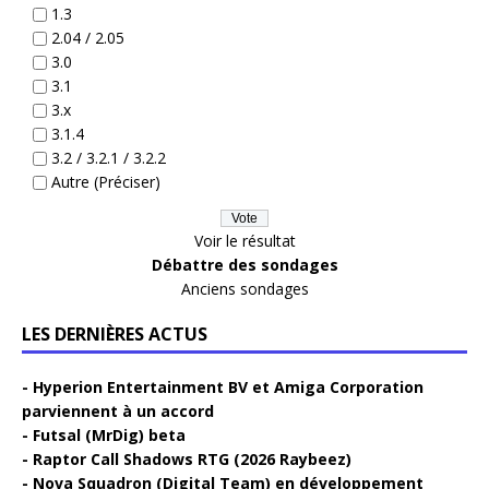
1.3
2.04 / 2.05
3.0
3.1
3.x
3.1.4
3.2 / 3.2.1 / 3.2.2
Autre (Préciser)
Voir le résultat
Débattre des sondages
Anciens sondages
LES DERNIÈRES ACTUS
Hyperion Entertainment BV et Amiga Corporation
parviennent à un accord
Futsal (MrDig) beta
Raptor Call Shadows RTG (2026 Raybeez)
Nova Squadron (Digital Team) en développement