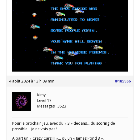
4 août 2024 à 13 h 09 min
#185966
Kimy
Level 17
Messages : 3523
Pour le prochain jeu, avec du « 3 » dedans… du scoring de
possible… je ne vois pas !
A part un « Crazy Cars III »… ou un « James Pond 3 ».