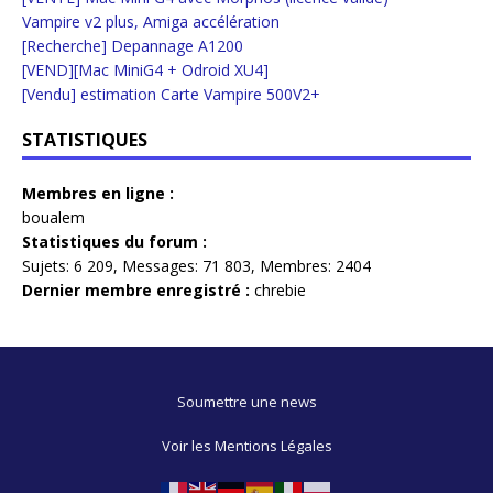
Vampire v2 plus, Amiga accélération
[Recherche] Depannage A1200
[VEND][Mac MiniG4 + Odroid XU4]
[Vendu] estimation Carte Vampire 500V2+
STATISTIQUES
Membres en ligne :
boualem
Statistiques du forum :
Sujets:
6 209,
Messages:
71 803,
Membres:
2404
Dernier membre enregistré :
chrebie
Soumettre une news
Voir les Mentions Légales