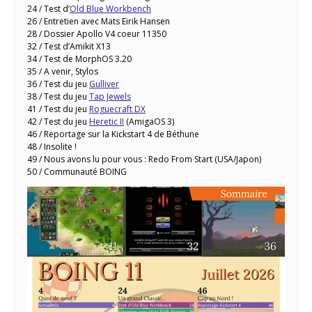
24 / Test d’
Old Blue Workbench
26 / Entretien avec Mats Eirik Hansen
28 / Dossier Apollo V4 coeur 11350
32 / Test d’Amikit X13
34 / Test de MorphOS 3.20
35 / A venir, Stylos
36 / Test du jeu
Gulliver
38 / Test du jeu
Tap Jewels
41 / Test du jeu
Roguecraft DX
42 / Test du jeu
Heretic II
(AmigaOS 3)
46 / Reportage sur la Kickstart 4 de Béthune
48 / Insolite !
49 / Nous avons lu pour vous : Redo From Start (USA/Japon)
50 / Communauté BOING