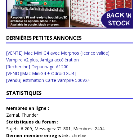
DERNIÈRES PETITES ANNONCES
[VENTE] Mac Mini G4 avec Morphos (licence valide)
Vampire v2 plus, Amiga accélération
[Recherche] Depannage A1200
[VEND][Mac MiniG4 + Odroid XU4]
[Vendu] estimation Carte Vampire 500V2+
STATISTIQUES
Membres en ligne :
Zarnal
,
Thunder
Statistiques du forum :
Sujets:
6 209,
Messages:
71 801,
Membres:
2404
Dernier membre enregistré :
chrebie