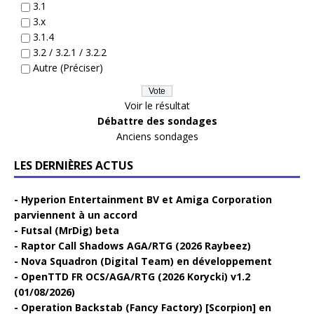
3.1
3.x
3.1.4
3.2 / 3.2.1 / 3.2.2
Autre (Préciser)
Voir le résultat
Débattre des sondages
Anciens sondages
LES DERNIÈRES ACTUS
Hyperion Entertainment BV et Amiga Corporation
parviennent à un accord
Futsal (MrDig) beta
Raptor Call Shadows AGA/RTG (2026 Raybeez)
Nova Squadron (Digital Team) en développement
OpenTTD FR OCS/AGA/RTG (2026 Korycki) v1.2
(01/08/2026)
Operation Backstab (Fancy Factory) [Scorpion] en