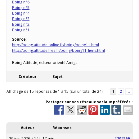
Boing n°6
Boing n°5
Boing n°4
Boing n°3
Boing n°2
Boing n°1
Source
:
http://boing.attitude.online.fr/boing/boing11.html
http://boing.attitude.free.fr/boing/boing11_liens.html
Boing Attitude, éditeur orienté Amiga.
Créateur
Sujet
Affichage de 15 réponses de 1 à 15 (sur un total de 24)
1
2
→
Partager sur vos réseaux sociaux préférés :
Auteur
Réponses
29 juin 2026 à 14 h 17 min
#207669