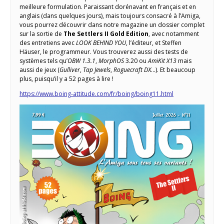
meilleure formulation. Paraissant dorénavant en français et en
anglais (dans quelques jours), mais toujours consacré à l’Amiga,
vous pourrez découvrir dans notre magazine un dossier complet
sur la sortie de
The Settlers II Gold Edition
, avec notamment
des entretiens avec
LOOK BEHIND YOU
, l’éditeur, et Steffen
Häuser, le programmeur. Vous trouverez aussi des tests de
systèmes tels qu’
OBW 1.3.1
,
MorphOS
3.20 ou
AmiKit X13
mais
aussi de jeux (
Gulliver
,
Tap Jewels
,
Roguecraft DX
…). Et beaucoup
plus, puisqu’il y a 52 pages à lire !
https://www.boing-attitude.com/fr/boing/boing11.html