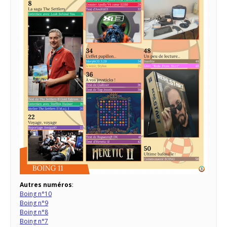
Autres numéros
:
Boing n°10
Boing n°9
Boing n°8
Boing n°7