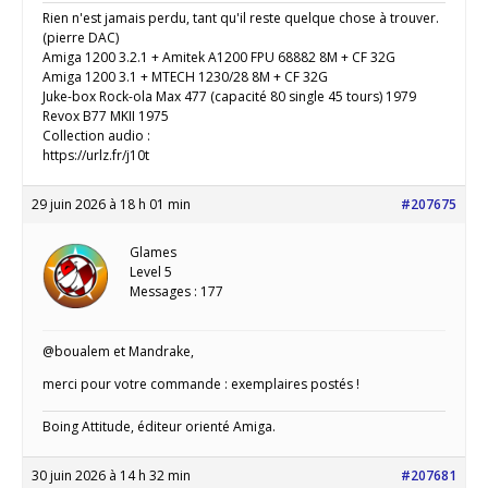
Rien n'est jamais perdu, tant qu'il reste quelque chose à trouver.
(pierre DAC)
Amiga 1200 3.2.1 + Amitek A1200 FPU 68882 8M + CF 32G
Amiga 1200 3.1 + MTECH 1230/28 8M + CF 32G
Juke-box Rock-ola Max 477 (capacité 80 single 45 tours) 1979
Revox B77 MKII 1975
Collection audio :
https://urlz.fr/j10t
29 juin 2026 à 18 h 01 min
#207675
Glames
Level 5
Messages : 177
@boualem et Mandrake,
merci pour votre commande : exemplaires postés !
Boing Attitude, éditeur orienté Amiga.
30 juin 2026 à 14 h 32 min
#207681