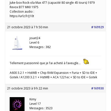
Juke-box Rock-ola Max 477 (capacité 80 single 45 tours) 1979
Revox B77 MKII 1975
Collection audio :
https://urlz.fr/j10t
21 octobre 2023 à 7 h 50 min
#169929
jouet24
Level 6
Messages : 382
Tellement passionné que je l’ai acheté à l’aveugle…
A600 3.2.1 + HstWB + Chip RAM Expansion + Furia + SD to IDE +
Gotek / A1200 3.2.1 + HstWB + ACA 1221ec + SD to IDE + Gotek
21 octobre 2023 à 9 h 22 min
#169930
Kimy
Level 17
Messages : 3523