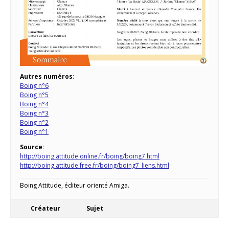
Autres numéros
:
Boing n°6
Boing n°5
Boing n°4
Boing n°3
Boing n°2
Boing n°1
Source
:
http://boing.attitude.online.fr/boing/boing7.html
http://boing.attitude.free.fr/boing/boing7_liens.html
Boing Attitude, éditeur orienté Amiga.
Créateur
Sujet