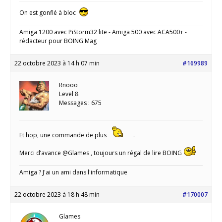
On est gonflé à bloc
Amiga 1200 avec PiStorm32 lite - Amiga 500 avec ACA500+ -
rédacteur pour BOING Mag
22 octobre 2023 à 14 h 07 min
#169989
Rnooo
Level 8
Messages : 675
Et hop, une commande de plus
.
Merci d’avance @Glames , toujours un régal de lire BOING
Amiga ? J'ai un ami dans l'informatique
22 octobre 2023 à 18 h 48 min
#170007
Glames