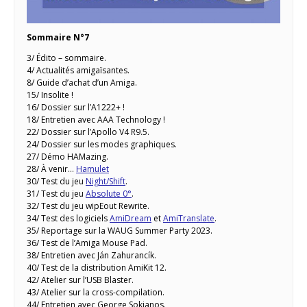
Sommaire N°7
3/ Édito – sommaire.
4/ Actualités amigaïsantes.
8/ Guide d’achat d’un Amiga.
15/ Insolite !
16/ Dossier sur l’A1222+ !
18/ Entretien avec AAA Technology !
22/ Dossier sur l’Apollo V4 R9.5.
24/ Dossier sur les modes graphiques.
27/ Démo HAMazing.
28/ À venir…
Hamulet
30/ Test du jeu
Night/Shift
.
31/ Test du jeu
Absolute 0°
.
32/ Test du jeu wipEout Rewrite.
34/ Test des logiciels
AmiDream
et
AmiTranslate
.
35/ Reportage sur la WAUG Summer Party 2023.
36/ Test de l’Amiga Mouse Pad.
38/ Entretien avec Ján Zahurancík.
40/ Test de la distribution AmiKit 12.
42/ Atelier sur l’USB Blaster.
43/ Atelier sur la cross-compilation.
44/ Entretien avec George Sokianos.