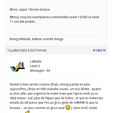
@rno, super ! Bonne lecture.
@tous, tous les exemplaires commandés avant 12H00 ce lundi
11 ont été postés.
Boing Attitude, éditeur orienté Amiga.
12 juillet 2022 à 22 h 54 min
#146310
LaBlatte
Level 3
Messages : 64
Numéro bien arrivé comme d’hab, timing parfait en plus
aujourd’hui, j’étais en télé-maladie (ouais…un truc Blatte…quand
tu dois aller aux urgences le matin mais que l’après midi ça va
déjà mieux…ouf, plus de flippe que de bobo…et que tu mates tes
emails du taf parce que t’es un gros geek de m@#!@ et que tu
bosses…..un peu comme un gros naze
), donc bref, nickel