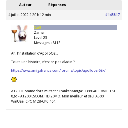
Auteur
Réponses
4 juillet 2022 à 20 h 12 min
#145817
Staff
Zarnal
Level 23
Messages : 8113
Ah, l’installation d’ApolloOs…
Toute une histoire, n’est ce pas Aladin ?
https://www.amigafrance.com/forums/topic/apolloos-68k/
A1200 Commodore mutant " FrankenAmiga" + 68040 + 8MO + SD
8go - A1200 ESCOM. HD 20MO. Mon meilleur et seul A500 :
WinUae. CPC 6128-CPC 464.