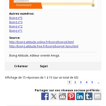
Autres numéros
:
Boing n°5
Boing n°3
Boing n°2
Boing n°1
Source
:
http://boing.attitude.online.fr/boing/boing4.html
http://boing.attitude.free.fr/boing/boing4_liens.html
Boing Attitude, éditeur orienté Amiga.
Créateur
Sujet
Affichage de 15 réponses de 1 à 15 (sur un total de 63)
1
2
3
4
5
→
Partager sur vos réseaux sociaux préférés :