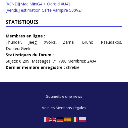
[VEND][Mac MiniG4 + Odroid XU4]
[Vendu] estimation Carte Vampire 500V2+
STATISTIQUES
Membres en ligne :
Thunder
,
Jeeg
,
Xvolks
,
Zarnal
,
Bruno
,
Pseudaxos
,
DocteurGeek
Statistiques du forum :
Sujets:
6 209,
Messages:
71 799,
Membres:
2404
Dernier membre enregistré :
chrebie
Soumettre une news
Voir les Mentions Légales