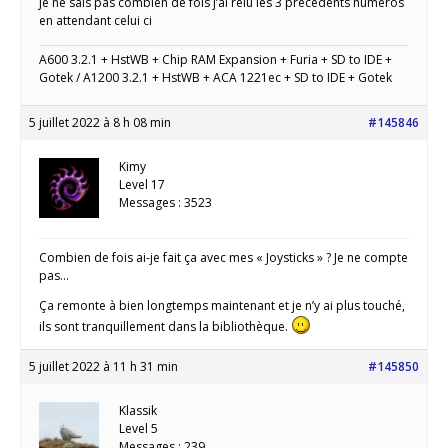
Je ne sais pas combien de fois j’ai relu les 3 précédents numéros
en attendant celui ci
A600 3.2.1 + HstWB + Chip RAM Expansion + Furia + SD to IDE +
Gotek / A1200 3.2.1 + HstWB + ACA 1221ec + SD to IDE + Gotek
5 juillet 2022 à 8 h 08 min
#145846
Kimy
Level 17
Messages : 3523
Combien de fois ai-je fait ça avec mes « Joysticks » ? Je ne compte
pas…
Ça remonte à bien longtemps maintenant et je n’y ai plus touché,
ils sont tranquillement dans la bibliothèque.
5 juillet 2022 à 11 h 31 min
#145850
Klassik
Level 5
Messages : 239