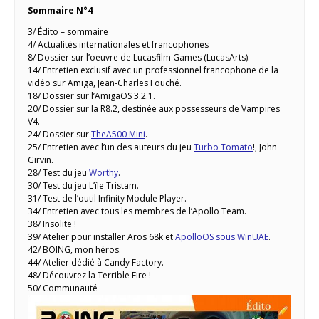
Sommaire N°4
3/ Édito – sommaire
4/ Actualités internationales et francophones
8/ Dossier sur l’oeuvre de Lucasfilm Games (LucasArts).
14/ Entretien exclusif avec un professionnel francophone de la
vidéo sur Amiga, Jean-Charles Fouché.
18/ Dossier sur l’AmigaOS 3.2.1.
20/ Dossier sur la R8.2, destinée aux possesseurs de Vampires
V4.
24/ Dossier sur
TheA500 Mini
.
25/ Entretien avec l’un des auteurs du jeu
Turbo Tomato
!, John
Girvin.
28/ Test du jeu
Worthy
.
30/ Test du jeu L’île Tristam.
31/ Test de l’outil Infinity Module Player.
34/ Entretien avec tous les membres de l’Apollo Team.
38/ Insolite !
39/ Atelier pour installer Aros 68k et
ApolloOS
sous WinUAE
.
42/ BOING, mon héros.
44/ Atelier dédié à Candy Factory.
48/ Découvrez la Terrible Fire !
50/ Communauté