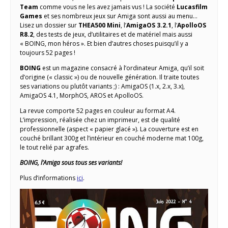
Team
comme vous ne les avez jamais vus ! La société
Lucasfilm
Games
et ses nombreux jeux sur Amiga sont aussi au menu…
Lisez un dossier sur
THEA500 Mini
, l’
AmigaOS 3.2.1
, l’
ApolloOS
R8.2
, des tests de jeux, d’utilitaires et de matériel mais aussi
« BOING, mon héros ». Et bien d’autres choses puisqu’il y a
toujours 52 pages !
BOING
est un magazine consacré à l’ordinateur Amiga, qu’il soit
d’origine (« classic ») ou de nouvelle génération. Il traite toutes
ses variations ou plutôt variants ;) : AmigaOS (1.x, 2.x, 3.x),
AmigaOS 4.1, MorphOS, AROS et ApolloOS.
La revue comporte 52 pages en couleur au format A4.
L’impression, réalisée chez un imprimeur, est de qualité
professionnelle (aspect « papier glacé »). La couverture est en
couché brillant 300g et l’intérieur en couché moderne mat 100g,
le tout relié par agrafes.
BOING, l’Amiga sous tous ses variants!
Plus d’informations
ici
.