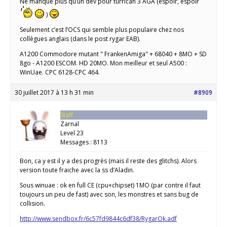
Ne manque plus qu’un dev pour turrican 3 AGA (espoir, espoir
)
Seulement c’est l’OCS qui semble plus populaire chez nos
collègues anglais (dans le post rygar EAB).
A1200 Commodore mutant " FrankenAmiga" + 68040 + 8MO + SD
8go - A1200 ESCOM. HD 20MO. Mon meilleur et seul A500 :
WinUae. CPC 6128-CPC 464.
30 juillet 2017 à 13 h 31 min
#8909
Staff
Zarnal
Level 23
Messages : 8113
Bon, ca y est il y a des progrès (mais il reste des glitchs). Alors
version toute fraiche avec la ss d’Aladin.
Sous winuae : ok en full CE (cpu+chipset) 1MO (par contre il faut
toujours un peu de fast) avec son, les monstres et sans bug de
collision.
http://www.sendbox.fr/6c57fd9844c6df38/RygarOk.adf