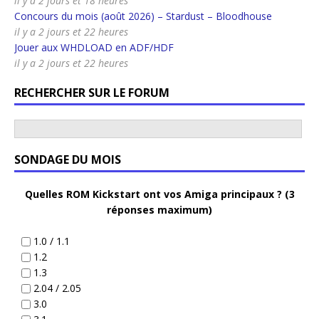
il y a 2 jours et 18 heures
Concours du mois (août 2026) – Stardust – Bloodhouse
il y a 2 jours et 22 heures
Jouer aux WHDLOAD en ADF/HDF
il y a 2 jours et 22 heures
RECHERCHER SUR LE FORUM
SONDAGE DU MOIS
Quelles ROM Kickstart ont vos Amiga principaux ? (3
réponses maximum)
1.0 / 1.1
1.2
1.3
2.04 / 2.05
3.0