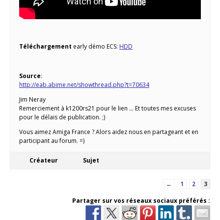
Téléchargement
early démo ECS:
HDD
Source
:
http://eab.abime.net/showthread.php?t=70634
Jim Neray
Remerciement à k1200rs21 pour le lien … Et toutes mes excuses
pour le délais de publication. ;)
Vous aimez Amiga France ? Alors aidez nous en partageant et en
participant au forum. =)
Créateur
Sujet
←
1
2
3
Partager sur vos réseaux sociaux préférés :