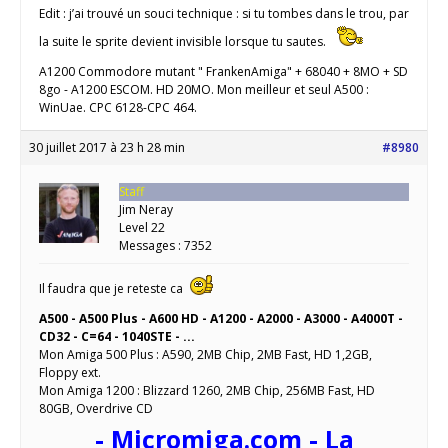
Edit : j’ai trouvé un souci technique : si tu tombes dans le trou, par
la suite le sprite devient invisible lorsque tu sautes.
A1200 Commodore mutant " FrankenAmiga" + 68040 + 8MO + SD
8go - A1200 ESCOM. HD 20MO. Mon meilleur et seul A500 :
WinUae. CPC 6128-CPC 464.
30 juillet 2017 à 23 h 28 min
#8980
Staff
Jim Neray
Level 22
Messages : 7352
Il faudra que je reteste ca
A500 - A500 Plus - A600 HD - A1200 - A2000 - A3000 - A4000T -
CD32 - C=64 - 1040STE - ...
Mon Amiga 500 Plus : A590, 2MB Chip, 2MB Fast, HD 1,2GB,
Floppy ext.
Mon Amiga 1200 : Blizzard 1260, 2MB Chip, 256MB Fast, HD
80GB, Overdrive CD
- Micromiga.com - La