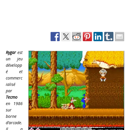
Rygar
est
un jeu
développ
é et
commerc
ialisé
par
Tecmo
en 1986
sur
borne
d’arcade.
Il a