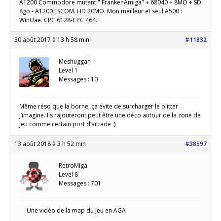
A1200 Commodore mutant " FrankenAmiga" + 68040 + 8MO + SD
8go - A1200 ESCOM. HD 20MO. Mon meilleur et seul A500 :
WinUae. CPC 6128-CPC 464.
30 août 2017 à 13 h 58 min
#11832
Meshuggah
Level 1
Messages : 10
Même réso que la borne, ça évite de surcharger le blitter
j’imagine. Ils rajouteront peut être une déco autour de la zone de
jeu comme certain port d’arcade :)
13 août 2018 à 3 h 52 min
#38597
RetroMiga
Level 8
Messages : 701
Une vidéo de la map du jeu en AGA