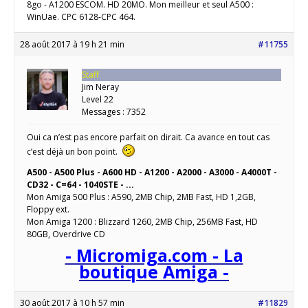
8go - A1200 ESCOM. HD 20MO. Mon meilleur et seul A500 :
WinUae. CPC 6128-CPC 464.
28 août 2017 à 19 h 21 min
#11755
Staff
Jim Neray
Level 22
Messages : 7352
Oui ca n’est pas encore parfait on dirait. Ca avance en tout cas
c’est déjà un bon point.
A500 - A500 Plus - A600 HD - A1200 - A2000 - A3000 - A4000T -
CD32 - C=64 - 1040STE - ...
Mon Amiga 500 Plus : A590, 2MB Chip, 2MB Fast, HD 1,2GB,
Floppy ext.
Mon Amiga 1200 : Blizzard 1260, 2MB Chip, 256MB Fast, HD
80GB, Overdrive CD
- Micromiga.com - La
boutique Amiga -
30 août 2017 à 10 h 57 min
#11829