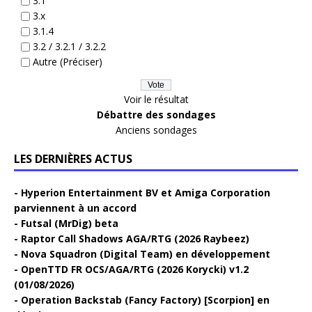
3.1
3.x
3.1.4
3.2 / 3.2.1 / 3.2.2
Autre (Préciser)
Voir le résultat
Débattre des sondages
Anciens sondages
LES DERNIÈRES ACTUS
Hyperion Entertainment BV et Amiga Corporation
parviennent à un accord
Futsal (MrDig) beta
Raptor Call Shadows AGA/RTG (2026 Raybeez)
Nova Squadron (Digital Team) en développement
OpenTTD FR OCS/AGA/RTG (2026 Korycki) v1.2
(01/08/2026)
Operation Backstab (Fancy Factory) [Scorpion] en