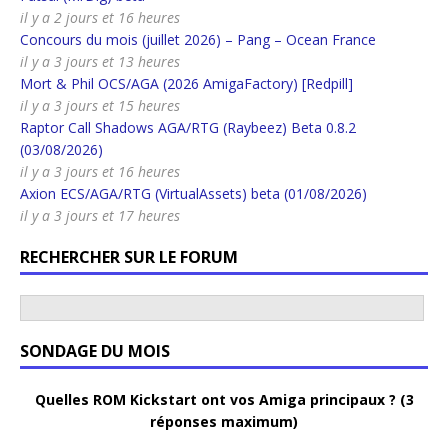
il y a 2 jours et 16 heures
Concours du mois (juillet 2026) – Pang – Ocean France
il y a 3 jours et 13 heures
Mort & Phil OCS/AGA (2026 AmigaFactory) [Redpill]
il y a 3 jours et 15 heures
Raptor Call Shadows AGA/RTG (Raybeez) Beta 0.8.2
(03/08/2026)
il y a 3 jours et 16 heures
Axion ECS/AGA/RTG (VirtualAssets) beta (01/08/2026)
il y a 3 jours et 17 heures
RECHERCHER SUR LE FORUM
SONDAGE DU MOIS
Quelles ROM Kickstart ont vos Amiga principaux ? (3
réponses maximum)