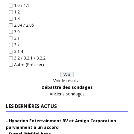
1.0 / 1.1
1.2
1.3
2.04 / 2.05
3.0
3.1
3.x
3.1.4
3.2 / 3.2.1 / 3.2.2
Autre (Préciser)
Voir le résultat
Débattre des sondages
Anciens sondages
LES DERNIÈRES ACTUS
Hyperion Entertainment BV et Amiga Corporation
parviennent à un accord
Futsal (MrDig) beta