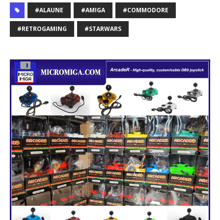
#ALAUNE
#AMIGA
#COMMODORE
#RETROGAMING
#STARWARS