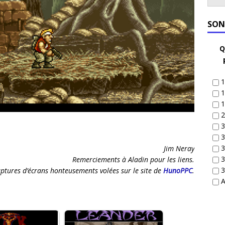
SON
Q
1
1
1
2
3
3
3
Jim Neray
3
Remerciements à Aladin pour les liens.
3
ptures d’écrans honteusements volées sur le site de
HunoPPC
.
A