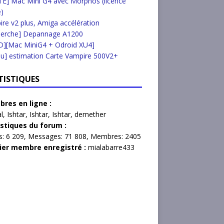
E] Mac Mini G4 avec Morphos (licence
e)
re v2 plus, Amiga accélération
herche] Depannage A1200
D][Mac MiniG4 + Odroid XU4]
u] estimation Carte Vampire 500V2+
TISTIQUES
res en ligne :
l
,
Ishtar
,
Ishtar
,
Ishtar
,
demether
istiques du forum :
s:
6 209,
Messages:
71 808,
Membres:
2405
ier membre enregistré :
mialabarre433