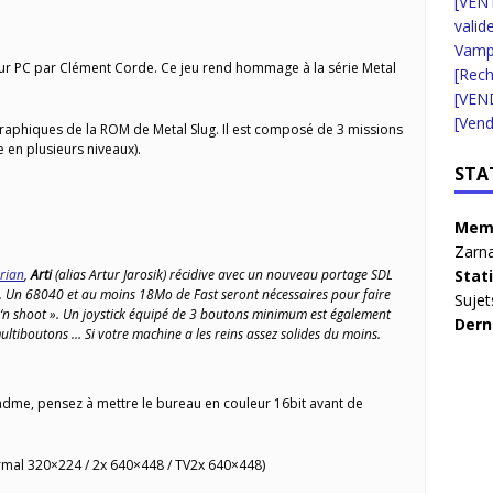
[VENT
valid
Vampi
sur PC par Clément Corde. Ce jeu rend hommage à la série Metal
[Rec
[VEN
[Vend
graphiques de la ROM de Metal Slug. Il est composé de 3 missions
 en plusieurs niveaux).
STA
Memb
Zarna
Stat
rian
,
Arti
(alias Artur Jarosik) récidive avec un nouveau portage SDL
. Un
68040 et au moins 18Mo de Fast seront nécessaires pour faire
Sujet
 ‘n shoot ». Un joystick équipé de 3 boutons minimum est également
Dern
multiboutons … Si votre machine a les reins assez solides du moins.
dme, pensez à mettre le bureau en couleur 16bit avant de
ormal 320×224 / 2x 640×448 / TV2x 640×448)