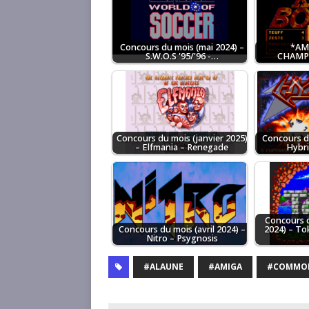
Concours du mois (mai 2024) –
*AM
S.W.O.S '95/'96 -…
CHAMPI
Concours du mois (janvier 2025)
Concours du
– Elfmania – Renegade
Hybri
Concours 
Concours du mois (avril 2024) –
2024) – To
Nitro – Psygnosis
#ALAUNE
#AMIGA
#COMMO