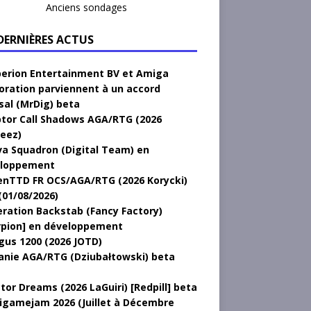
Anciens sondages
 DERNIÈRES ACTUS
erion Entertainment BV et Amiga
oration parviennent à un accord
sal (MrDig) beta
tor Call Shadows AGA/RTG (2026
eez)
a Squadron (Digital Team) en
loppement
nTTD FR OCS/AGA/RTG (2026 Korycki)
(01/08/2026)
ration Backstab (Fancy Factory)
rpion] en développement
gus 1200 (2026 JOTD)
anie AGA/RTG (Dziubałtowski) beta
tor Dreams (2026 LaGuiri) [Redpill] beta
gamejam 2026 (Juillet à Décembre