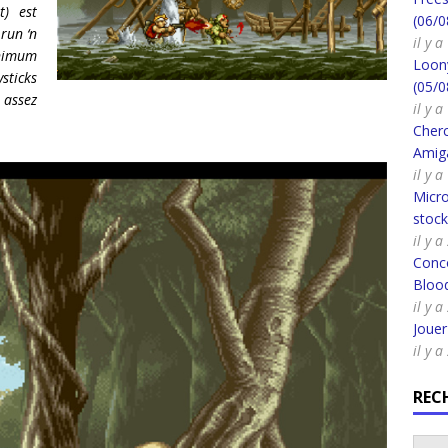
) est
(06/0
run ‘n
il y a
inimum
Loony
ticks
(05/0
 assez
il y a
Cherc
Amig
il y 
Micro
stoc
il y a
Conco
Bloo
il y a
Joue
il y a
REC