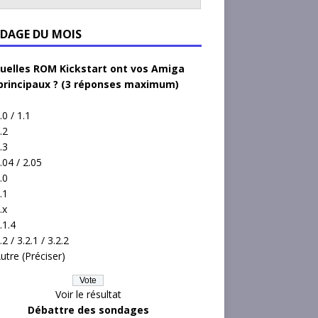
DAGE DU MOIS
uelles ROM Kickstart ont vos Amiga
principaux ? (3 réponses maximum)
.0 / 1.1
.2
.3
.04 / 2.05
.0
.1
.x
.1.4
.2 / 3.2.1 / 3.2.2
utre (Préciser)
Voir le résultat
Débattre des sondages