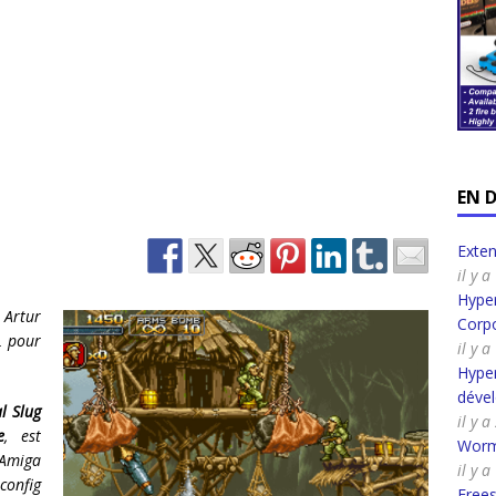
EN 
Exte
il y 
Hyper
 Artur
Corpo
L pour
il y 
Hyper
déve
l Slug
il y 
e
, est
Worm
Amiga
il y a
onfig
Frees