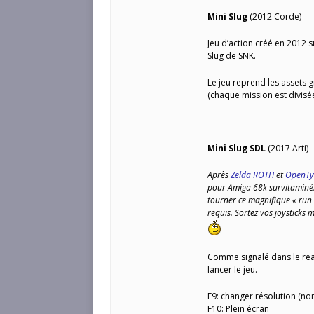
Mini Slug
(2012 Corde)
Jeu d’action créé en 2012 
Slug de SNK.
Le jeu reprend les assets 
(chaque mission est divisée
Mini Slug SDL
(2017 Arti)
Après
Zelda ROTH
et
OpenTy
pour Amiga 68k survitaminé
tourner ce magnifique « run
requis. Sortez vos joysticks 
Comme signalé dans le rea
lancer le jeu.
F9: changer résolution (n
F10: Plein écran