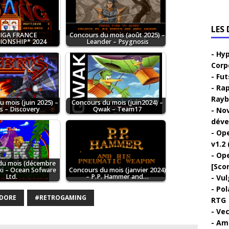
LES
IGA FRANCE
Concours du mois (août 2025) –
ONSHIP* 2024
Leander – Psygnosis
Hyp
Corp
Fut
Rap
Rayb
 mois (juin 2025) –
Concours du mois (juin2024) –
s – Discovery
Qwak – Team17
Nov
déve
Ope
v1.2 
Ope
du mois (décembre
[Sco
ki – Ocean Sofware
Concours du mois (janvier 2024)
Ltd.
– P.P. Hammer and…
Vul
Pol
DORE
#RETROGAMING
RTG
Vec
Ami