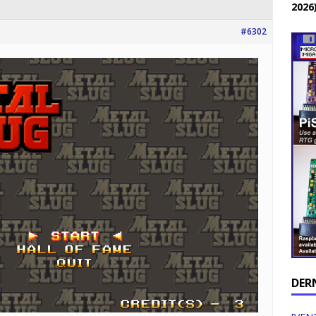
2026
#6302
DER