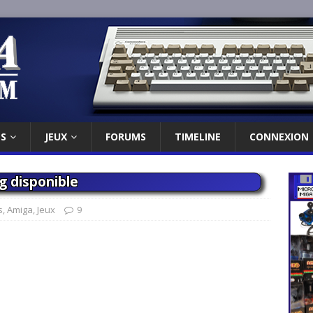
ES
JEUX
FORUMS
TIMELINE
CONNEXION
g disponible
s
,
Amiga
,
Jeux
9