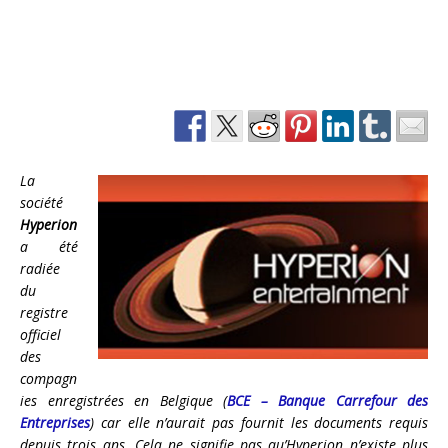
La
société
Hyperion
a été
radiée
du
registre
officiel
des
compagn
ies enregistrées en Belgique (
BCE – Banque Carrefour des
Entreprises
) car elle n’aurait pas fournit les documents requis
depuis trois ans. Cela ne signifie pas qu’Hyperion n’existe plus