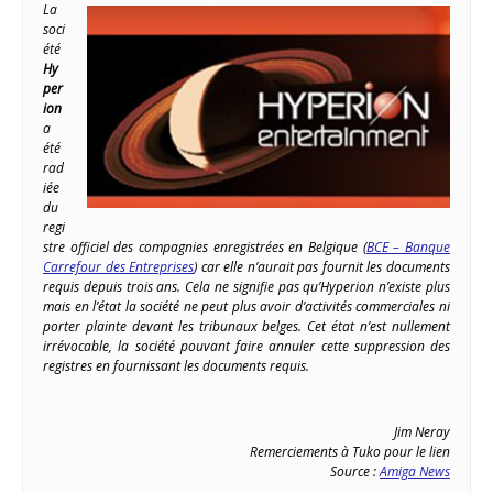
La
soci
été
Hy
per
ion
a
été
rad
iée
du
regi
stre officiel des compagnies enregistrées en Belgique (
BCE – Banque
Carrefour des Entreprises
) car elle n’aurait pas fournit les documents
requis depuis trois ans. Cela ne signifie pas qu’Hyperion n’existe plus
mais en l’état la société ne peut plus avoir d’activités commerciales ni
porter plainte devant les tribunaux belges. Cet état n’est nullement
irrévocable, la société pouvant faire annuler cette suppression des
registres en fournissant les documents requis.
Jim Neray
Remerciements à Tuko pour le lien
Source :
Amiga News