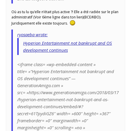
Où as tu lu qu’elle n’était plus active ?! Elle a été radiée sur le plan
administratif (Voir 6ème ligne dans ton lien)(BCE/KBO).
Juridiquement elle existe toujours.
ryosaeba wrote:
Hyperion Entertainment not bankrupt and OS
development continues
<iframe class= »wp-embedded-content »
title= »“Hyperion Entertainment not bankrupt and
OS development continues” —
GenerationAmiga.com »
src= »https://www.generationamiga.com/2018/03/17
/hyperion-entertainment-not-bankrupt-and-os-
development-continues/embed/#?
secret=61TpydiGZ6″ width= »600″ height= »367″
frameborder= »0″ marginwidth= »0″
marginheight= »0″ scrolling= »no »