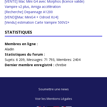
[VENTE] Mac Mini G4 avec Morphos (licence valide)
Vampire v2 plus, Amiga accélération
[Recherche] Depannage A1200
[VEND][Mac MiniG4 + Odroid XU4]
[Vendu] estimation Carte Vampire 500V2+
STATISTIQUES
Membres en ligne :
Aladin
Statistiques du forum :
Sujets:
6 209,
Messages:
71 793,
Membres:
2404
Dernier membre enregistré :
chrebie
Soumettre une news
Voir les Mentions Légales