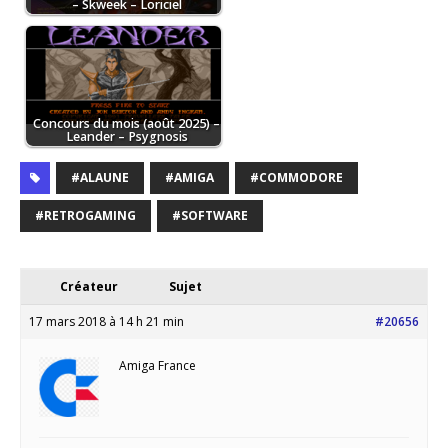
– Skweek – Loriciel
Concours du mois (août 2025) –
Leander – Psygnosis
#ALAUNE
#AMIGA
#COMMODORE
#RETROGAMING
#SOFTWARE
Créateur
Sujet
17 mars 2018 à 14 h 21 min
#20656
Amiga France