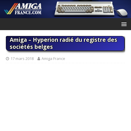
Amiga – Hyperion radié du registre des
sociétés belges
17 mars 2018
Amiga France