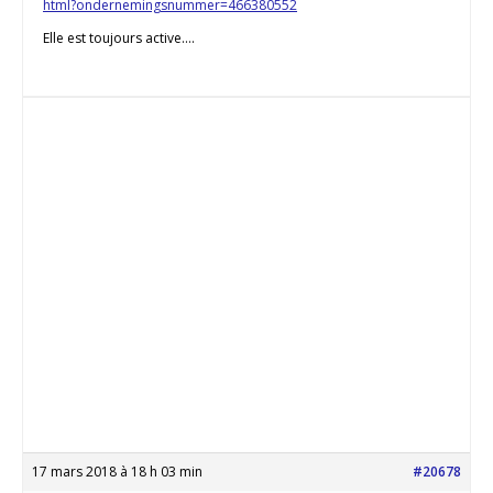
html?ondernemingsnummer=466380552
Elle est toujours active….
17 mars 2018 à 18 h 03 min
#20678