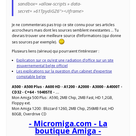
sandbox= »allow-scripts » data-
secret= »61TpydiGZ6″></iframe>
Je ne commenterais pas trop ce site connu pour ses articles
accrocheurs mais dont les sources semblent inexistantes … Tu
devrais trouver une meilleure source d’informations (qui donne
ses sources par exemple).
Plusieurs liens (sérieux) qui pourraient t’intéresser :
Explication sur ce qu’est une radiation d’office sur un site
gouvernemental belge officiel
Les explications sur la question d’un cabinet d’expertise
comptable belge
A500 - A500 Plus - A600 HD - A1200 - A2000 - A3000 - A4000T -
CD32 - C=64 - 1040STE - ...
Mon Amiga 500 Plus : A590, 2MB Chip, 2MB Fast, HD 1,2GB,
Floppy ext.
Mon Amiga 1200 : Blizzard 1260, 2MB Chip, 256MB Fast, HD
80GB, Overdrive CD
- Micromiga.com - La
boutique Amiga -