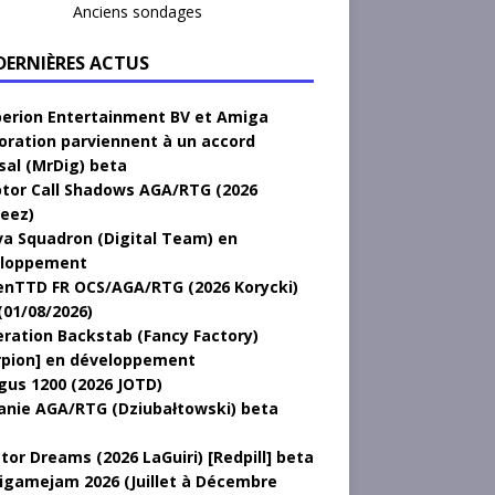
Anciens sondages
 DERNIÈRES ACTUS
erion Entertainment BV et Amiga
oration parviennent à un accord
sal (MrDig) beta
tor Call Shadows AGA/RTG (2026
eez)
a Squadron (Digital Team) en
loppement
nTTD FR OCS/AGA/RTG (2026 Korycki)
(01/08/2026)
ration Backstab (Fancy Factory)
rpion] en développement
gus 1200 (2026 JOTD)
anie AGA/RTG (Dziubałtowski) beta
tor Dreams (2026 LaGuiri) [Redpill] beta
gamejam 2026 (Juillet à Décembre