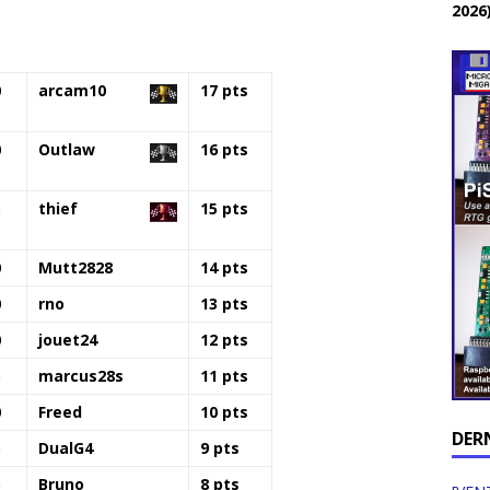
2026
0
arcam10
17 pts
0
Outlaw
16 pts
5
thief
15 pts
0
Mutt2828
14 pts
0
rno
13 pts
0
jouet24
12 pts
5
marcus28s
11 pts
0
Freed
10 pts
DER
5
DualG4
9 pts
5
Bruno
8 pts