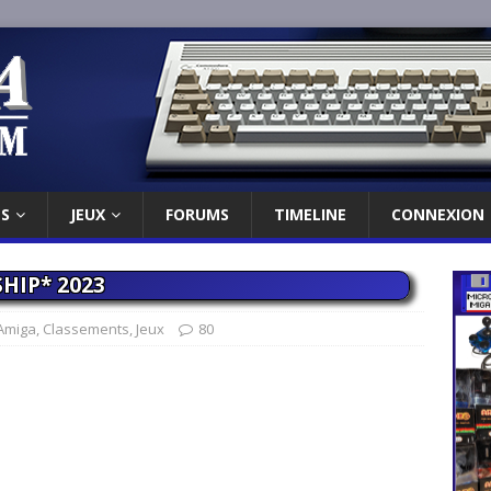
ES
JEUX
FORUMS
TIMELINE
CONNEXION
HIP* 2023
Amiga
,
Classements
,
Jeux
80