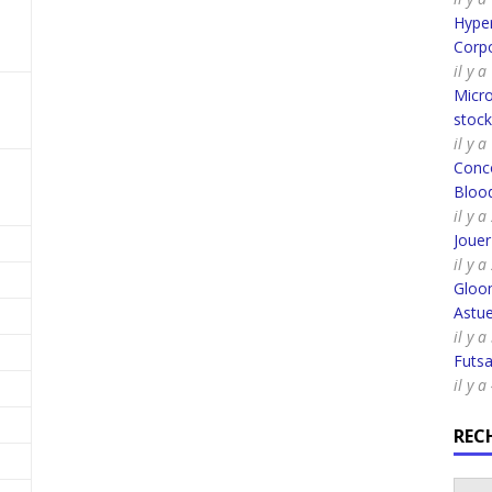
Hyper
Corpo
il y 
Micro
stoc
il y 
Conco
Bloo
il y 
Joue
il y 
Gloo
Astue
il y 
Futsa
il y 
REC