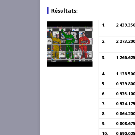
Résultats:
1.
2.439.35
2.
2.273.20
3.
1.266.62
4.
1.138.50
5.
0.939.80
6.
0.935.10
7.
0.934.17
8.
0.864.20
9.
0.808.67
10.
0.690.02