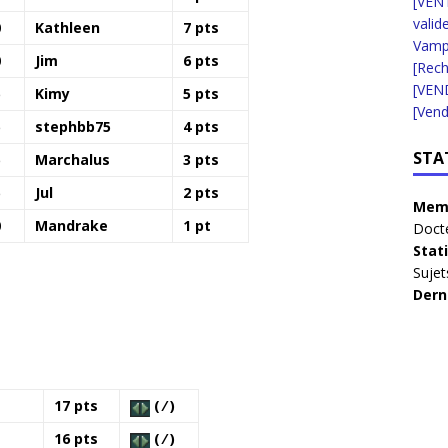
[VENT
valid
0
Kathleen
7 pts
Vampi
0
Jim
6 pts
[Rec
[VEN
5
Kimy
5 pts
[Vend
5
stephbb75
4 pts
STA
5
Marchalus
3 pts
5
Jul
2 pts
Memb
0
Mandrake
1 pt
Doct
Stat
Sujet
Dern
17 pts
( ⁄ )
16 pts
( ⁄ )