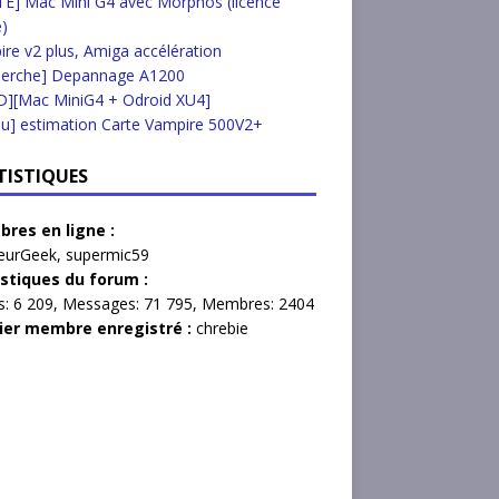
E] Mac Mini G4 avec Morphos (licence
e)
re v2 plus, Amiga accélération
herche] Depannage A1200
D][Mac MiniG4 + Odroid XU4]
u] estimation Carte Vampire 500V2+
TISTIQUES
res en ligne :
eurGeek
,
supermic59
istiques du forum :
s:
6 209,
Messages:
71 795,
Membres:
2404
ier membre enregistré :
chrebie