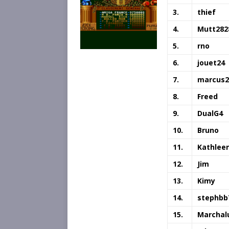
3.
thief
4.
Mutt282
5.
rno
6.
jouet24
7.
marcus2
8.
Freed
9.
DualG4
10.
Bruno
11.
Kathlee
12.
Jim
13.
Kimy
14.
stephbb
15.
Marchal