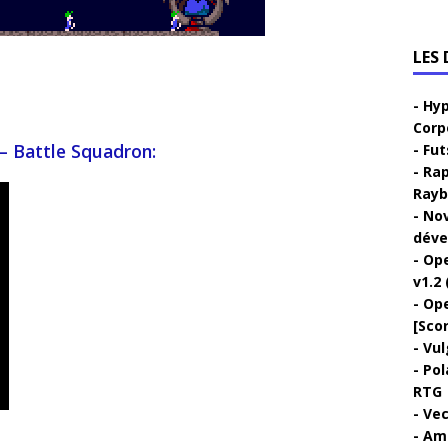
LES
Hyp
Corp
– Battle Squadron:
Fut
Rap
Rayb
Nov
déve
Ope
v1.2 
Ope
[Sco
Vul
Pol
RTG
Vec
Ami