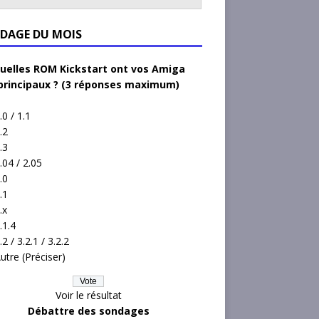
DAGE DU MOIS
uelles ROM Kickstart ont vos Amiga
principaux ? (3 réponses maximum)
.0 / 1.1
.2
.3
.04 / 2.05
.0
.1
.x
.1.4
.2 / 3.2.1 / 3.2.2
utre (Préciser)
Voir le résultat
Débattre des sondages