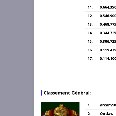
11.
0.664.35
12.
0.546.90
13.
0.468.77
14.
0.344.72
15.
0.306.72
16.
0.119.47
17.
0.114.10
Classement Général:
1.
arcam10
2.
Outlaw