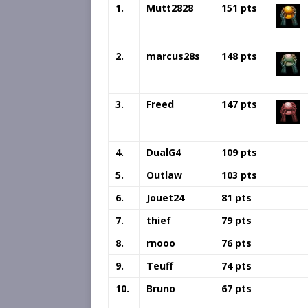
1.
Mutt2828
151 pts
2.
marcus28s
148 pts
3.
Freed
147 pts
4.
DualG4
109 pts
5.
Outlaw
103 pts
6.
Jouet24
81 pts
7.
thief
79 pts
8.
rnooo
76 pts
9.
Teuff
74 pts
10.
Bruno
67 pts