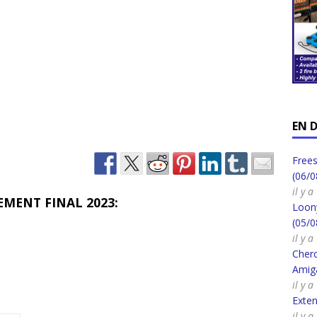
EN 
Frees
(06/0
il y 
EMENT FINAL 20
23
:
Loony
(05/0
il y 
Cherc
Amig
il y 
Exte
il y 