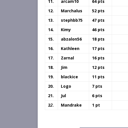
11.
arcam10
64 pts
12.
Marchalus
52 pts
13.
stephbb75
47 pts
14.
Kimy
46 pts
15.
abzalon56
18 pts
16.
Kathleen
17 pts
17.
Zarnal
16 pts
18.
Jim
12 pts
19.
blackice
11 pts
20.
Logo
7 pts
21.
Jul
6 pts
2
2
.
Mandrake
1 pt