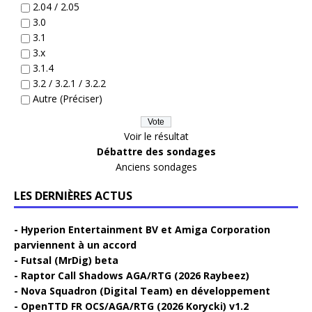
2.04 / 2.05
3.0
3.1
3.x
3.1.4
3.2 / 3.2.1 / 3.2.2
Autre (Préciser)
Voir le résultat
Débattre des sondages
Anciens sondages
LES DERNIÈRES ACTUS
Hyperion Entertainment BV et Amiga Corporation
parviennent à un accord
Futsal (MrDig) beta
Raptor Call Shadows AGA/RTG (2026 Raybeez)
Nova Squadron (Digital Team) en développement
OpenTTD FR OCS/AGA/RTG (2026 Korycki) v1.2