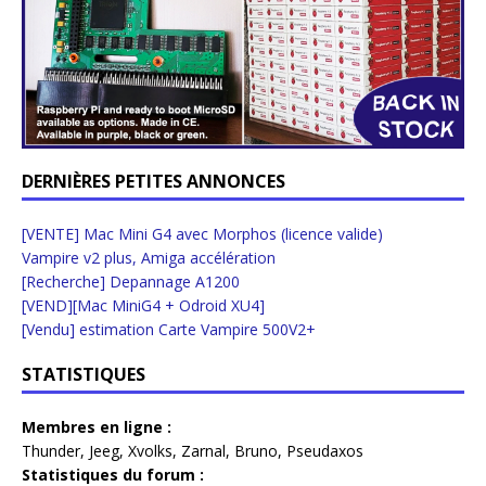
DERNIÈRES PETITES ANNONCES
[VENTE] Mac Mini G4 avec Morphos (licence valide)
Vampire v2 plus, Amiga accélération
[Recherche] Depannage A1200
[VEND][Mac MiniG4 + Odroid XU4]
[Vendu] estimation Carte Vampire 500V2+
STATISTIQUES
Membres en ligne :
Thunder
,
Jeeg
,
Xvolks
,
Zarnal
,
Bruno
,
Pseudaxos
Statistiques du forum :