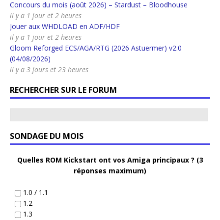
Concours du mois (août 2026) – Stardust – Bloodhouse
il y a 1 jour et 2 heures
Jouer aux WHDLOAD en ADF/HDF
il y a 1 jour et 2 heures
Gloom Reforged ECS/AGA/RTG (2026 Astuermer) v2.0
(04/08/2026)
il y a 3 jours et 23 heures
RECHERCHER SUR LE FORUM
SONDAGE DU MOIS
Quelles ROM Kickstart ont vos Amiga principaux ? (3
réponses maximum)
1.0 / 1.1
1.2
1.3