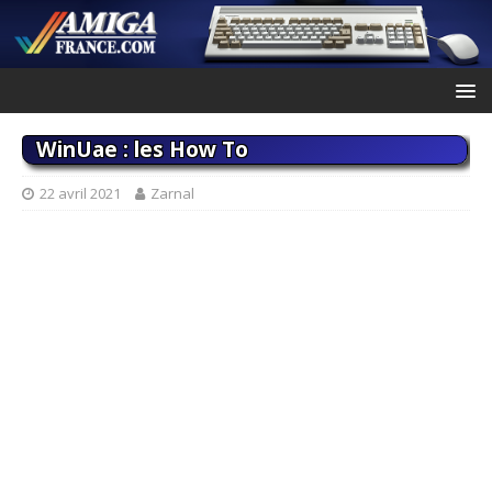
WinUae : les How To
22 avril 2021
Zarnal