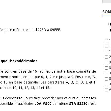
SON
Q
’espace mémoires de $97ED à $9FFF.
1
1
1
2
que l’hexadécimale !
3
3
e sont en base de 16 (au lieu de notre base courante de
3
nce normalement par 0, 1, 2 etc jusqu’à 9. Ensuite A, B,
3
nc 16 en base décimale. Les caractères A, B, C, D, E et F
3
imaux 10, 11, 12, 13, 14 et 15.
A
us devrons toujours faire précéder nos valeurs ou adresses
ossible il faut écrire
LDA #$00
de même
STA 53280
n’est