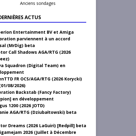
Anciens sondages
 DERNIÈRES ACTUS
erion Entertainment BV et Amiga
oration parviennent à un accord
sal (MrDig) beta
tor Call Shadows AGA/RTG (2026
eez)
a Squadron (Digital Team) en
loppement
nTTD FR OCS/AGA/RTG (2026 Korycki)
(01/08/2026)
ration Backstab (Fancy Factory)
rpion] en développement
gus 1200 (2026 JOTD)
anie AGA/RTG (Dziubałtowski) beta
tor Dreams (2026 LaGuiri) [Redpill] beta
gamejam 2026 (Juillet à Décembre