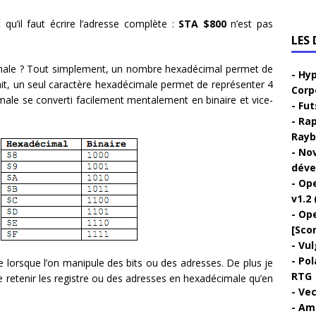
u’il faut écrire l’adresse complète :
STA $800
n’est pas
LES
cimale ? Tout simplement, un nombre hexadécimal permet de
Hyp
ait, un seul caractère hexadécimale permet de représenter 4
Corp
male se converti facilement mentalement en binaire et vice-
Fut
Rap
Rayb
Nov
déve
Ope
v1.2 
Ope
[Sco
Vul
Pol
 lorsque l’on manipule des bits ou des adresses. De plus je
RTG
de retenir les registre ou des adresses en hexadécimale qu’en
Vec
Ami