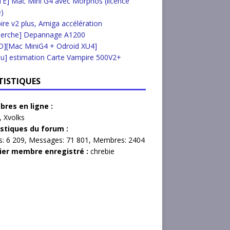
E] Mac Mini G4 avec Morphos (licence
e)
re v2 plus, Amiga accélération
herche] Depannage A1200
D][Mac MiniG4 + Odroid XU4]
u] estimation Carte Vampire 500V2+
TISTIQUES
res en ligne :
,
Xvolks
istiques du forum :
s:
6 209,
Messages:
71 801,
Membres:
2404
ier membre enregistré :
chrebie