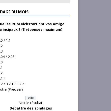
DAGE DU MOIS
uelles ROM Kickstart ont vos Amiga
principaux ? (3 réponses maximum)
.0 / 1.1
.2
.3
.04 / 2.05
.0
.1
.x
.1.4
.2 / 3.2.1 / 3.2.2
utre (Préciser)
Voir le résultat
Débattre des sondages