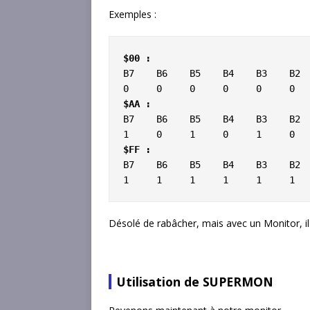
Exemples :
$00 :
B7    B6    B5    B4    B3    B2  
$AA :
B7    B6    B5    B4    B3    B2  
$FF :
B7    B6    B5    B4    B3    B2  
1     1     1     1     1     1  
Désolé de rabâcher, mais avec un Monitor, i
Utilisation de SUPERMON