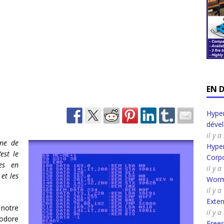
EN 
Hyper
déve
il y 
ine de
Hyper
est le
Corpo
res en
il y 
et les
Worm
il y 
Exte
notre
il y 
modore
Frees