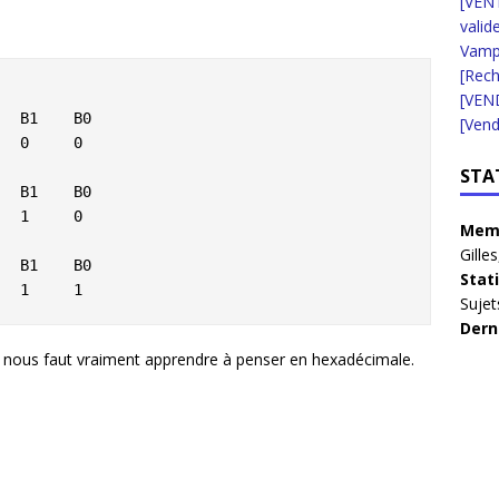
[VENT
valid
Vampi
[Rec
[VEN
  B1    B0

[Vend
STA
  B1    B0

Memb
Gilles
  B1    B0

Stat
   1     1
Sujet
Dern
l nous faut vraiment apprendre à penser en hexadécimale.