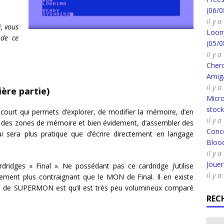
(06/0
il y 
, vous
Loony
de ce
(05/0
il y 
Cherc
Amig
il y 
ère partie)
Micro
stoc
court qui permets d’explorer, de modifier la mémoire, d’en
il y a
 des zones de mémoire et bien évidement, d’assembler des
Conco
sera plus pratique que d’écrire directement en langage
Bloo
il y a
Joue
idges « Final ». Ne possédant pas ce cardridge j’utilise
il y a
ment plus contraignant que le MON de Final. Il en existe
ge de SUPERMON est qu’il est très peu volumineux comparé
REC