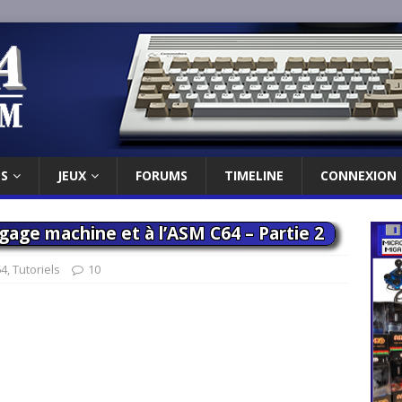
ES
JEUX
FORUMS
TIMELINE
CONNEXION
ngage machine et à l’ASM C64 – Partie 2
64
,
Tutoriels
10