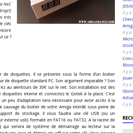
le HxC
(05/0
trop?)
il y 
as très
Cherc
e clés
Amig
ncore
il y 
ut ca ?
Micro
stoc
il y 
Conco
Bloo
il y a
de disquettes. Il se présente sous la forme d’un boitier
Joue
teur de disquette standard PC. Son argument imparable ? Son
il y a
ez au alentours de 30€ sur le net. Son installation est des
Gloo
 disquettes interne et connectez le Gotek à la place. C’est
Astue
) un peu d’adaptation sera nécessaire pour avoir accès à la
il y a
e sauvage du boitier de votre Amiga interdit sous peine de
 support de stockage. il vous faudra une clé USB (ou un
REC
dur externe usb) formaté en FAT16 ou FAT32. A la racine de
adf) qui servira de système de démarrage au lecteur sur la
 tout vos jeux et démos en adf sur votre clé. Vous pouvez