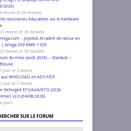
8/2026)
a 4 heures et 54 minutes
he ressources éducatives sur le hardware
a
a 13 heures et 36 minutes
miga.com – Joystick ArcadeR de retour en
k | Amiga 500 8MB + IDE
a 22 heures et 38 minutes
urs du mois (août 2026) – Stardust –
dhouse
 1 jour et 3 heures
r aux WHDLOAD en ADF/HDF
 1 jour et 3 heures
m Reforged ECS/AGA/RTG (2026
rmer) v2.0 (04/08/2026)
 4 jours
HERCHER SUR LE FORUM