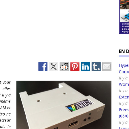
EN 
Hyper
Corpo
il y 
t vous
Worm
 elles
il y 
il y a
Exte
a même
il y 
RAM et
Frees
tro ne
(06/0
ecteur
il y 
ais le
Loony