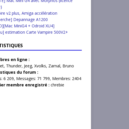
E] Mac Mini G4 avec Morphos (licence
e)
re v2 plus, Amiga accélération
herche] Depannage A1200
D][Mac MiniG4 + Odroid XU4]
u] estimation Carte Vampire 500V2+
TISTIQUES
res en ligne :
et
,
Thunder
,
Jeeg
,
Xvolks
,
Zarnal
,
Bruno
istiques du forum :
s:
6 209,
Messages:
71 799,
Membres:
2404
ier membre enregistré :
chrebie