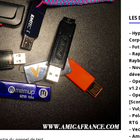
LES
Hyp
Corp
Fut
Rap
Rayb
Nov
déve
Ope
v1.2 
Ope
[Sco
Vul
Pol
RTG
Vec
Ami
rtie du pannel de test