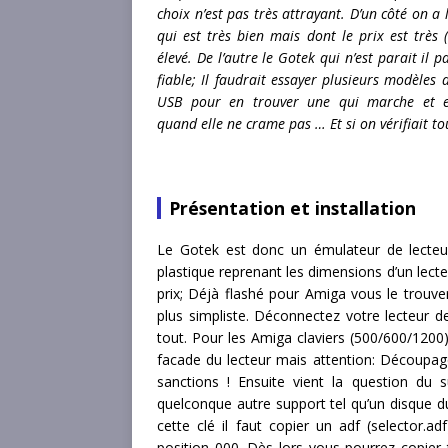
choix n’est pas très attrayant. D’un côté on a 
qui est très bien mais dont le prix est très (
élevé. De l’autre le Gotek qui n’est parait il p
fiable; Il faudrait essayer plusieurs modèles d
USB pour en trouver une qui marche et e
quand elle ne crame pas … Et si on vérifiait to
Présentation et installation
Le Gotek est donc un émulateur de lecteur 
plastique reprenant les dimensions d’un lec
prix; Déjà flashé pour Amiga vous le trouver
plus simpliste. Déconnectez votre lecteur de
tout. Pour les Amiga claviers (500/600/1200
facade du lecteur mais attention: Découpag
sanctions ! Ensuite vient la question du
quelconque autre support tel qu’un disque 
cette clé il faut copier un adf (selector.
position 000. Dès lors vous pourrez copier