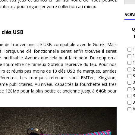
ouhaitez pour organiser votre collection au mieux.
SON
Q
 clés USB
qué de trouver une clé USB compatible avec le Gotek. Mais
1
 lorsqu’une clé fonctionnelle serait enfin trouvée il serait
1
de inutilisable. Avouez que cela peut faire peur. Du coup on a
1
 de soumettre ce fameux Gotek à l’épreuve du feu. Pour nos
2
roirs et réunis pas moins de 10 clés USB de marques, années
3
ifférentes. Les marques retenues sont EMTec, Kingston,
3
e publicitaires. Au niveau capacités la fourchette est très
3
 de 128Mo pour la plus petite et ancienne jusqu’à 64Gb pour
3
3
A