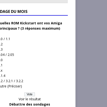
DAGE DU MOIS
uelles ROM Kickstart ont vos Amiga
principaux ? (3 réponses maximum)
.0 / 1.1
.2
.3
.04 / 2.05
.0
.1
.x
.1.4
.2 / 3.2.1 / 3.2.2
utre (Préciser)
Voir le résultat
Débattre des sondages