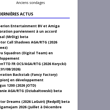
Anciens sondages
 DERNIÈRES ACTUS
erion Entertainment BV et Amiga
oration parviennent à un accord
sal (MrDig) beta
tor Call Shadows AGA/RTG (2026
eez)
a Squadron (Digital Team) en
loppement
nTTD FR OCS/AGA/RTG (2026 Korycki)
(01/08/2026)
ration Backstab (Fancy Factory)
rpion] en développement
gus 1200 (2026 JOTD)
anie AGA/RTG (Dziubałtowski) beta
tor Dreams (2026 LaGuiri) [Redpill] beta
gamejam 2026 (Juillet à Décembre