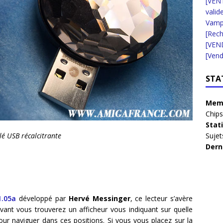
[VENT
valid
Vampi
[Rec
[VEN
[Vend
STA
Memb
Chips
Stat
Sujet
lé USB récalcitrante
Dern
1.05a
développé par
Hervé Messinger
, ce lecteur s’avère
avant vous trouverez un afficheur vous indiquant sur quelle
ur naviguer dans ces positions. Si vous vous placez sur la