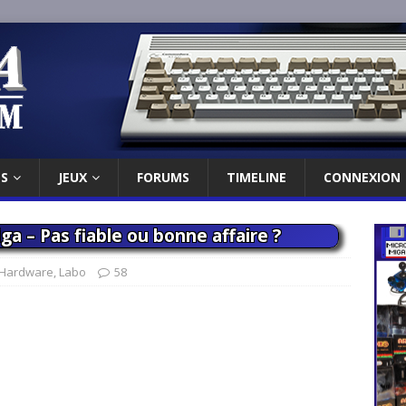
ES
JEUX
FORUMS
TIMELINE
CONNEXION
a – Pas fiable ou bonne affaire ?
Hardware
,
Labo
58