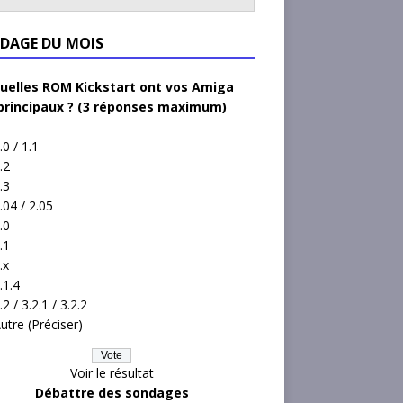
DAGE DU MOIS
uelles ROM Kickstart ont vos Amiga
principaux ? (3 réponses maximum)
.0 / 1.1
.2
.3
.04 / 2.05
.0
.1
.x
.1.4
.2 / 3.2.1 / 3.2.2
utre (Préciser)
Voir le résultat
Débattre des sondages