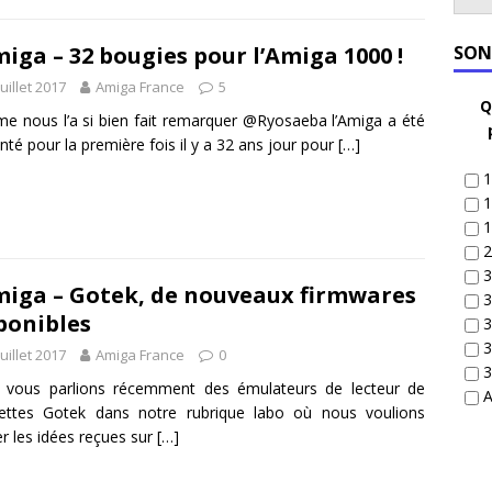
iga – 32 bougies pour l’Amiga 1000 !
SON
juillet 2017
Amiga France
5
Q
 nous l’a si bien fait remarquer @Ryosaeba l’Amiga a été
nté pour la première fois il y a 32 ans jour pour
[…]
1
1
1
2
3
iga – Gotek, de nouveaux firmwares
3
ponibles
3
3
juillet 2017
Amiga France
0
3
 vous parlions récemment des émulateurs de lecteur de
A
uettes Gotek dans notre rubrique labo où nous voulions
ier les idées reçues sur
[…]