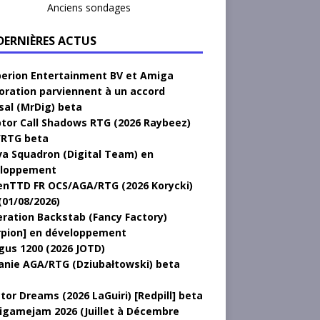
Anciens sondages
 DERNIÈRES ACTUS
erion Entertainment BV et Amiga
oration parviennent à un accord
sal (MrDig) beta
tor Call Shadows RTG (2026 Raybeez)
RTG beta
a Squadron (Digital Team) en
loppement
nTTD FR OCS/AGA/RTG (2026 Korycki)
(01/08/2026)
ration Backstab (Fancy Factory)
rpion] en développement
gus 1200 (2026 JOTD)
anie AGA/RTG (Dziubałtowski) beta
tor Dreams (2026 LaGuiri) [Redpill] beta
gamejam 2026 (Juillet à Décembre