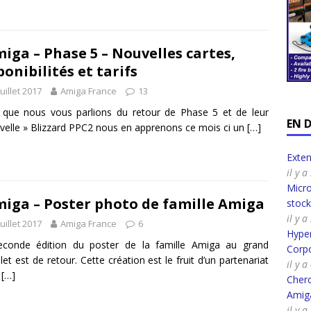
iga – Phase 5 – Nouvelles cartes,
ponibilités et tarifs
juillet 2017
Amiga France
13
 que nous vous parlions du retour de Phase 5 et de leur
EN 
velle » Blizzard PPC2 nous en apprenons ce mois ci un
[…]
Exte
il y 
Micro
iga – Poster photo de famille Amiga
stoc
il y 
juillet 2017
Amiga France
6
Hyper
econde édition du poster de la famille Amiga au grand
Corpo
et est de retour. Cette création est le fruit d’un partenariat
il y 
e
[…]
Cherc
Amig
il y 