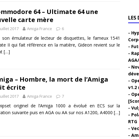
mmodore 64 – Ultimate 64 une
LES
velle carte mère
juillet 2017
Amiga France
6
Hyp
 son émulateur de lecteur de disquettes, le fameux 1541
Corp
ate II qui fait référence en la matière, Gideon revient sur le
Fut
nt
[…]
Rap
AGA/
Nov
déve
iga – Hombre, la mort de l’Amiga
Ope
it écrite
v1.2 
Ope
juillet 2017
Amiga France
7
[Sco
hipset originel de l’Amiga 1000 a évolué en ECS sur la
Vul
ation suivante puis en AGA ou AA sur nos A1200, A4000
[…]
Pol
RTG
Vec
Ami