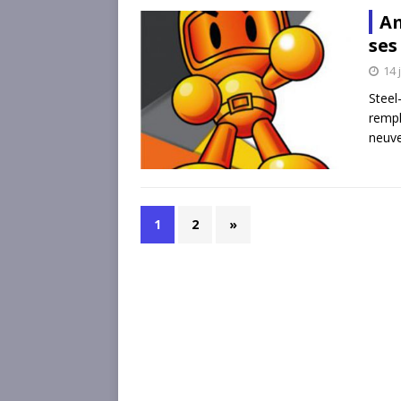
Am
ses
14 
Steel
remp
neuve
1
2
»