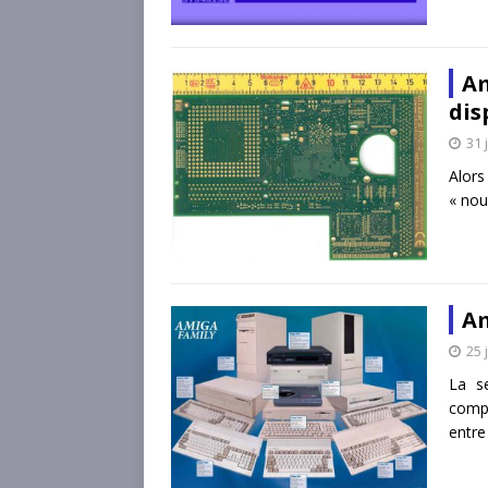
Am
dis
31 
Alors
« nou
Am
25 
La s
compl
entr