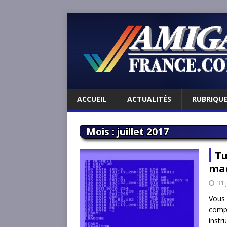
ACCUEIL
ACTUALITÉS
RUBRIQU
Mois :
juillet 2017
Tu
mac
31 
Vous 
compr
instr