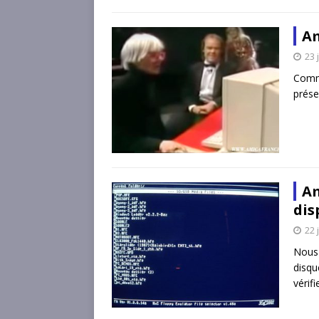
Am
23 
Comme
prése
Am
dis
22 
Nous
disq
vérif