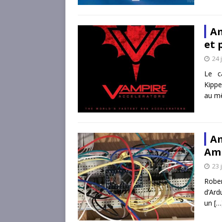
Am
et 
24 
Le c
Kippe
au mê
Am
Ami
23 
Robe
d’Ard
un
[…