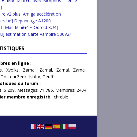
E] Mac Mini G4 avec Morphos (licence
e)
re v2 plus, Amiga accélération
herche] Depannage A1200
D][Mac MiniG4 + Odroid XU4]
u] estimation Carte Vampire 500V2+
TISTIQUES
res en ligne :
s
,
Xvolks
,
Zarnal
,
Zarnal
,
Zarnal
,
Zarnal
,
,
DocteurGeek
,
Ishtar
,
Teuff
istiques du forum :
s:
6 209,
Messages:
71 785,
Membres:
2404
ier membre enregistré :
chrebie