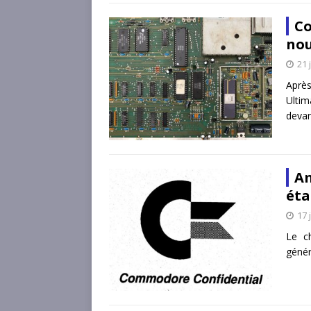
Co
nou
21 
Après
Ultim
deva
Am
éta
17 
Le c
génér