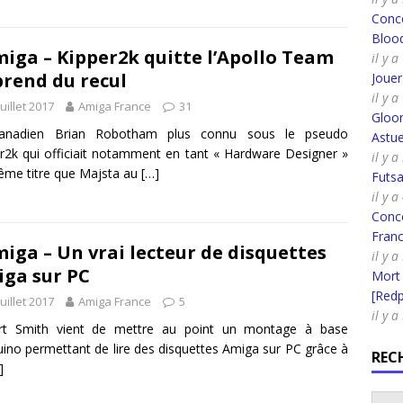
Conco
Bloo
iga – Kipper2k quitte l’Apollo Team
il y 
prend du recul
Joue
il y 
juillet 2017
Amiga France
31
Gloo
anadien Brian Robotham plus connu sous le pseudo
Astue
r2k qui officiait notamment en tant « Hardware Designer »
il y a
me titre que Majsta au
[…]
Futsa
il y a
Conco
Fran
iga – Un vrai lecteur de disquettes
il y a
ga sur PC
Mort
[Redpi
juillet 2017
Amiga France
5
il y a
rt Smith vient de mettre au point un montage à base
uino permettant de lire des disquettes Amiga sur PC grâce à
REC
]