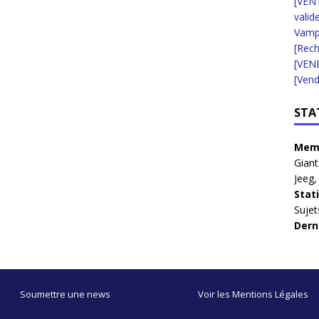
[VENT
valid
Vampi
[Rec
[VEN
[Vend
STA
Memb
Giant
Jeeg
Stat
Sujet
Dern
Soumettre une news
Voir les Mentions Légales