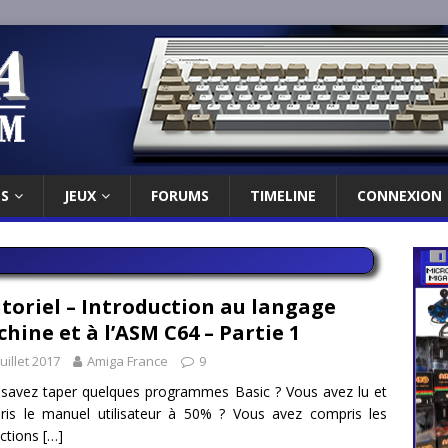
ES
JEUX
FORUMS
TIMELINE
CONNEXION
toriel – Introduction au langage
hine et à l’ASM C64 – Partie 1
juillet 2017
Amiga France
9
savez taper quelques programmes Basic ? Vous avez lu et
is le manuel utilisateur à 50% ? Vous avez compris les
uctions
[…]