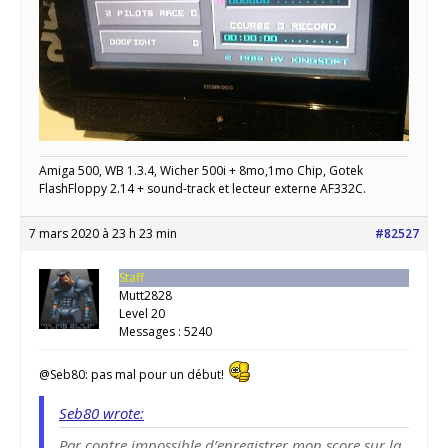
Amiga 500, WB 1.3.4, Wicher 500i + 8mo,1mo Chip, Gotek
FlashFloppy 2.14 + sound-track et lecteur externe AF332C.
7 mars 2020 à 23 h 23 min
#82527
Staff
Mutt2828
Level 20
Messages : 5240
@Seb80: pas mal pour un début!
Seb80 wrote:
Par contre impossible d’enregistrer mon score sur la