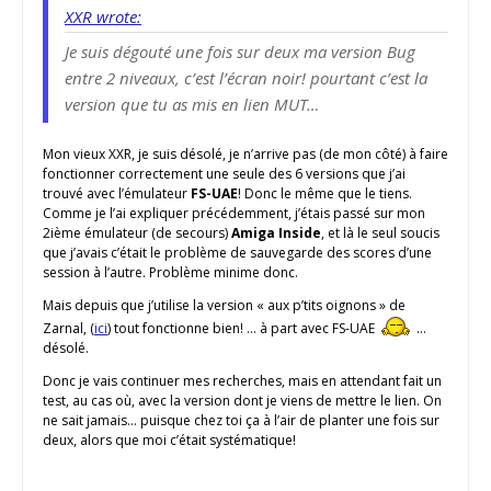
XXR wrote:
Je suis dégouté une fois sur deux ma version Bug
entre 2 niveaux, c’est l’écran noir! pourtant c’est la
version que tu as mis en lien MUT…
Mon vieux XXR, je suis désolé, je n’arrive pas (de mon côté) à faire
fonctionner correctement une seule des 6 versions que j’ai
trouvé avec l’émulateur
FS-UAE
! Donc le même que le tiens.
Comme je l’ai expliquer précédemment, j’étais passé sur mon
2ième émulateur (de secours)
Amiga Inside
, et là le seul soucis
que j’avais c’était le problème de sauvegarde des scores d’une
session à l’autre. Problème minime donc.
Mais depuis que j’utilise la version « aux p’tits oignons » de
Zarnal, (
ici
) tout fonctionne bien! … à part avec FS-UAE
…
désolé.
Donc je vais continuer mes recherches, mais en attendant fait un
test, au cas où, avec la version dont je viens de mettre le lien. On
ne sait jamais… puisque chez toi ça à l’air de planter une fois sur
deux, alors que moi c’était systématique!