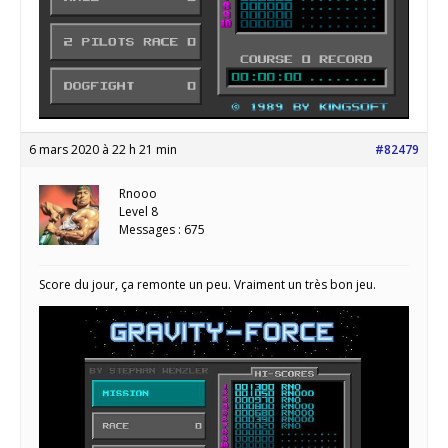
6 mars 2020 à 22 h 21 min
#82479
Rnooo
Level 8
Messages : 675
Score du jour, ça remonte un peu. Vraiment un très bon jeu.