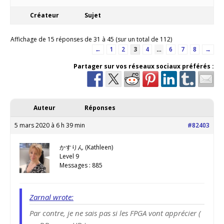
Créateur
Sujet
Affichage de 15 réponses de 31 à 45 (sur un total de 112)
←
1
2
3
4
…
6
7
8
→
Partager sur vos réseaux sociaux préférés :
Auteur
Réponses
5 mars 2020 à 6 h 39 min
#82403
かすりん (Kathleen)
Level 9
Messages : 885
Zarnal wrote:
Par contre, je ne sais pas si les FPGA vont apprécier (