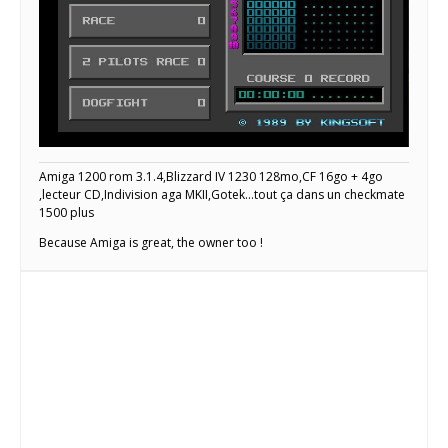
Amiga 1200 rom 3.1.4,Blizzard IV 1230 128mo,CF 16go + 4go
,lecteur CD,Indivision aga MKII,Gotek...tout ça dans un checkmate
1500 plus
Because Amiga is great, the owner too !