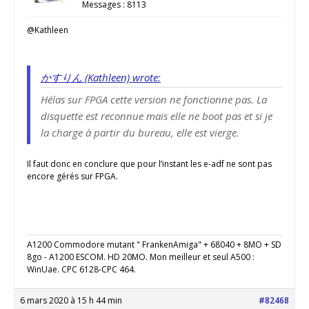
Messages : 8113
@Kathleen
かすりん (Kathleen) wrote:
Hélas sur FPGA cette version ne fonctionne pas. La
disquette est reconnue mais elle ne boot pas et si je
la charge à partir du bureau, elle est vierge.
Il faut donc en conclure que pour l’instant les e-adf ne sont pas
encore gérés sur FPGA.
A1200 Commodore mutant " FrankenAmiga" + 68040 + 8MO + SD
8go - A1200 ESCOM. HD 20MO. Mon meilleur et seul A500 :
WinUae. CPC 6128-CPC 464.
6 mars 2020 à 15 h 44 min
#82468