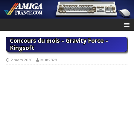
Concours du mois – Gravity Force –
Kingsoft
2 mars 2020
Mutt2828