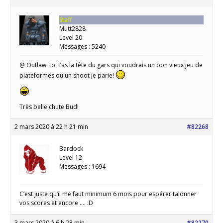
Staff
Mutt2828
Level 20
Messages : 5240
@ Outlaw: toi t’as la tête du gars qui voudrais un bon vieux jeu de
plateformes ou un shoot je parie!
Très belle chute Bud!
2 mars 2020 à 22 h 21 min
#82268
Bardock
Level 12
Messages : 1694
C’est juste qu’il me faut minimum 6 mois pour espérer talonner
vos scores et encore …. :D
3 mars 2020 à 6 h 28 min
#82270