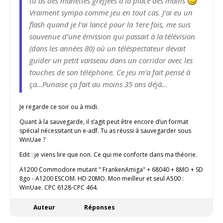
tu as des manettes greffées à la place des mains
Vraiment sympa comme jeu en tout cas. J’ai eu un
flash quand je l’ai lancé pour la 1ere fois, me suis
souvenue d’une émission qui passait à la télévision
(dans les années 80) où un téléspectateur devait
guider un petit vaisseau dans un corridor avec les
touches de son téléphone. Ce jeu m’a fait pensé à
ça…Punaise ça fait au moins 35 ans déjà…
Je regarde ce soir ou à midi.
Quant à la sauvegarde, il s’agit peut être encore d’un format
spécial nécessitant un e-adf. Tu as réussi à sauvegarder sous
WinUae ?
Edit : je viens lire que non. Ce qui me conforte dans ma théorie.
A1200 Commodore mutant " FrankenAmiga" + 68040 + 8MO + SD
8go - A1200 ESCOM. HD 20MO. Mon meilleur et seul A500 :
WinUae. CPC 6128-CPC 464.
Auteur
Réponses