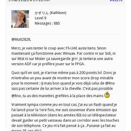
かすりん (Kathleen)
Level 9
Messages : 885
@Mutt2828,
Merci, je vais tenter le coup avec FS-UAE aussi tiens. Sinon
maintenant ça fonctionne avec Winuae. Par contre ni sur Sidi, ni
sur Mist ni sur Mister ça sauvegarde grrr. Je tenterai une autre
version ADF car je préfère jouer sur le FPGA.
Quoi qu’il en soit, je n’arrive même pas à 200 points lol. Donc je
m’entraîne un peu avant de montrer mon score (trop minable
pour le moment :-)) mais bon quand je vois déjà celui de @Rno
suis pas certaine de lui arriver à la cheville. C’est pas possible
@Rno, tu as des manettes greffées à la place des mains
Vraiment sympa comme jeu en tout cas. J’ai eu un flash quand je
l’ai lancé pour la 1ere fois, me suis souvenue d’une émission qui
passait à la télévision (dans les années 80) où un téléspectateur
devait guider un petit vaisseau dans un corridor avec les touches
de son téléphone. Ce jeu m’a fait pensé à ça…Punaise ça fait au
moins 35 ans déjà…