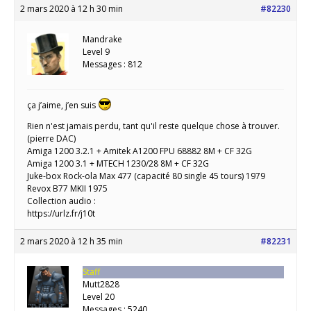
2 mars 2020 à 12 h 30 min
#82230
Mandrake
Level 9
Messages : 812
ça j’aime, j’en suis
Rien n'est jamais perdu, tant qu'il reste quelque chose à trouver.
(pierre DAC)
Amiga 1200 3.2.1 + Amitek A1200 FPU 68882 8M + CF 32G
Amiga 1200 3.1 + MTECH 1230/28 8M + CF 32G
Juke-box Rock-ola Max 477 (capacité 80 single 45 tours) 1979
Revox B77 MKII 1975
Collection audio :
https://urlz.fr/j10t
2 mars 2020 à 12 h 35 min
#82231
Staff
Mutt2828
Level 20
Messages : 5240