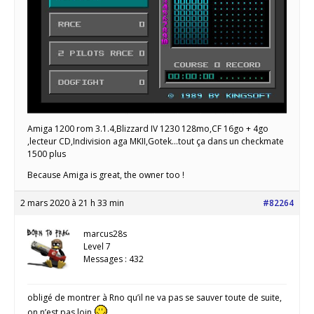
Amiga 1200 rom 3.1.4,Blizzard IV 1230 128mo,CF 16go + 4go
,lecteur CD,Indivision aga MKII,Gotek...tout ça dans un checkmate
1500 plus
Because Amiga is great, the owner too !
2 mars 2020 à 21 h 33 min
#82264
marcus28s
Level 7
Messages : 432
obligé de montrer à Rno qu’il ne va pas se sauver toute de suite,
on n’est pas loin