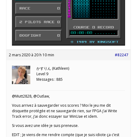
2 mars 2020 à 20 h 10 min
#82247
かすりん (Kathleen)
Level 9
Messages : 885
@Mutt2828, @Outlaw,
Vous arrivez à sauvegarder vos scores ? Moi le jeu me dit
disquette protégée et ne sauvegarde rien, sur FPGA j’ai Write
Track error, j’ai donc essayer sur WinUae et idem.
Si vous avez une idée je suis preneuse.
EDIT ; Je viens de me rendre compte (que je suis idiote ça c’est