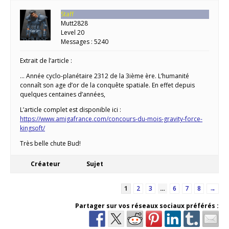
Staff
Mutt2828
Level 20
Messages : 5240
Extrait de l’article :
… Année cyclo-planétaire 2312 de la 3ième ère. L’humanité
connaît son age d’or de la conquête spatiale. En effet depuis
quelques centaines d’années,
L’article complet est disponible ici :
https://www.amigafrance.com/concours-du-mois-gravity-force-
kingsoft/
Très belle chute Bud!
Créateur
Sujet
1
2
3
…
6
7
8
→
Partager sur vos réseaux sociaux préférés :