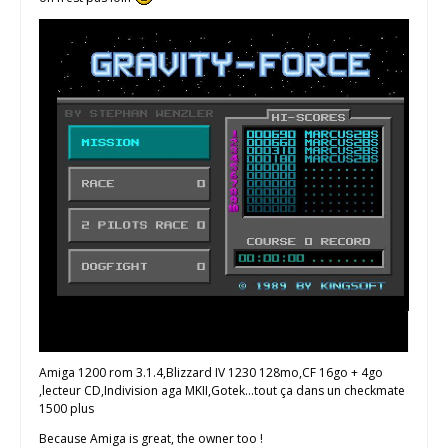
Amiga 1200 rom 3.1.4,Blizzard IV 1230 128mo,CF 16go + 4go
,lecteur CD,Indivision aga MKII,Gotek...tout ça dans un checkmate
1500 plus
Because Amiga is great, the owner too !