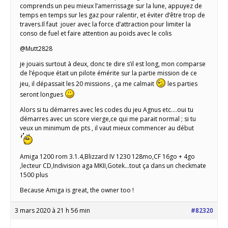
comprends un peu mieux l’amerrissage sur la lune, appuyez de
temps en temps sur les gaz pour ralentir, et éviter d’être trop de
travers.Il faut jouer avec la force d’attraction pour limiter la
conso de fuel et faire attention au poids avec le colis
@Mutt2828
je jouais surtout à deux, donc te dire s’il est long, mon comparse
de l’époque était un pilote émérite sur la partie mission de ce
jeu, il dépassait les 20 missions , ça me calmait
les parties
seront longues
Alors si tu démarres avec les codes du jeu Agnus etc….oui tu
démarres avec un score vierge,ce qui me parait normal ; si tu
veux un minimum de pts , il vaut mieux commencer au début
Amiga 1200 rom 3.1.4,Blizzard IV 1230 128mo,CF 16go + 4go
,lecteur CD,Indivision aga MKII,Gotek...tout ça dans un checkmate
1500 plus
Because Amiga is great, the owner too !
3 mars 2020 à 21 h 56 min
#82320