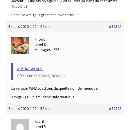
,lecteur CD,Indivision aga MKII,Gotek...tout ça dans un checkmate
1500 plus
Because Amiga is great, the owner too !
3 mars 2020 à 22 h 29 min
#82321
Rnooo
Level 8
Messages : 675
Zarnal wrote:
C’est censé sauvegarder ?
La version WHDLoad oui, disquette non de mémoire.
Amiga ? J'ai un ami dans l'informatique
3 mars 2020 à 22 h 52 min
#82323
Kaeril
Level 5