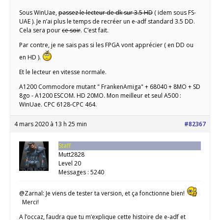
Sous WinUae,
passez le lecteur de dk sur 3.5 HD
( idem sous FS-
UAE ). Je n’ai plus le temps de recréer un e-adf standard 3.5 DD.
Cela sera pour
ce soir
. C’est fait.
Par contre, je ne sais pas si les FPGA vont apprécier ( en DD ou
en HD ).
Et le lecteur en vitesse normale.
A1200 Commodore mutant " FrankenAmiga" + 68040 + 8MO + SD
8go - A1200 ESCOM. HD 20MO. Mon meilleur et seul A500 :
WinUae. CPC 6128-CPC 464.
4 mars 2020 à 13 h 25 min
#82367
Staff
Mutt2828
Level 20
Messages : 5240
@Zarnal: Je viens de tester ta version, et ça fonctionne bien!
Merci!
A l’occaz, faudra que tu m’explique cette histoire de e-adf et