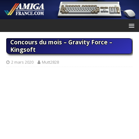
Concours du mois – Gravity Force –
Kingsoft
2 mars 2020
Mutt2828