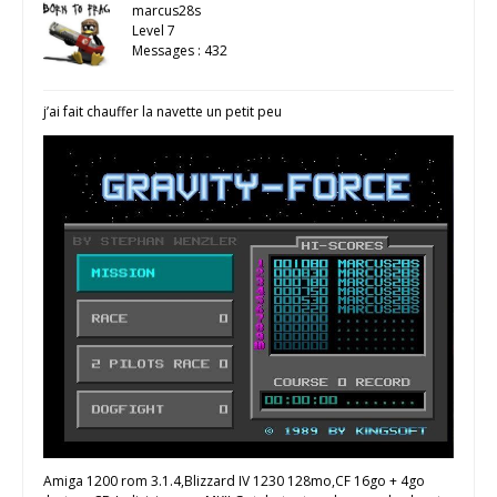
marcus28s
Level 7
Messages : 432
j’ai fait chauffer la navette un petit peu
Amiga 1200 rom 3.1.4,Blizzard IV 1230 128mo,CF 16go + 4go