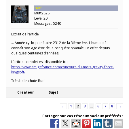
Staff
Mutt2828
Level 20
Messages : 5240
Extrait de l’article :
… Année cyclo-planétaire 2312 de la 3ième ère. L’humanité
connaît son age d’or de la conquête spatiale. En effet depuis
quelques centaines d’années,
L’article complet est disponible ici :
https://www.amigafrance.com/concours-du-mois-gravity-force-
kingsoft/
Très belle chute Bud!
Créateur
Sujet
←
1
2
3
…
6
7
8
→
Partager sur vos réseaux sociaux préférés :