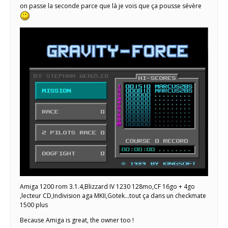
on passe la seconde parce que là je vois que ça pousse sévère
Amiga 1200 rom 3.1.4,Blizzard IV 1230 128mo,CF 16go + 4go
,lecteur CD,Indivision aga MKII,Gotek...tout ça dans un checkmate
1500 plus
Because Amiga is great, the owner too !