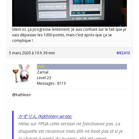
Idem ici, ça progresse lentement. Je suis confiant sur le fait que je
vais dépasser les 1000 points, mais c’est après que ça se
complique !
5 mars 2020 à 10 h 39 min
#82413
Staff
Zarnal
Level 23
Messages : 8113
@Kathleen
かすりん (Kathleen) wrote:
Hélas sur FPGA cette version ne fonctionne pas. La
disquette est reconnue mais elle ne boot pas et si je
la charge à partir du bureau, elle est vierge.