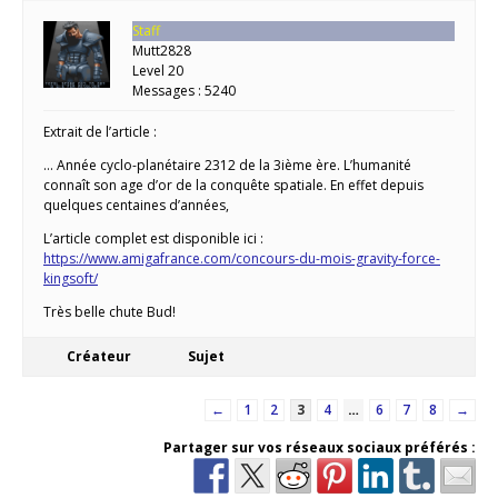
Staff
Mutt2828
Level 20
Messages : 5240
Extrait de l’article :
… Année cyclo-planétaire 2312 de la 3ième ère. L’humanité
connaît son age d’or de la conquête spatiale. En effet depuis
quelques centaines d’années,
L’article complet est disponible ici :
https://www.amigafrance.com/concours-du-mois-gravity-force-
kingsoft/
Très belle chute Bud!
Créateur
Sujet
←
1
2
3
4
…
6
7
8
→
Partager sur vos réseaux sociaux préférés :