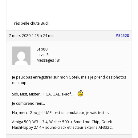
Très belle chute Bud!
7 mars 2020 à 23 h 24 min
#82528
Seb80
Level 3
Messages : 81
Je peux pas enregistrer sur mon Gotek, mais je prend des photos
du coup.
Sidi, Mist, Mister, FPGA, UAE, e-adf…..
Je comprend rien…
Ha, merci Google! UAE c est un emulateur, je vais tester.
Amiga 500, WB 1.3.4, Wicher 500i + 8mo,1mo Chip, Gotek
FlashFloppy 2.14 + sound-track et lecteur externe AF332C.