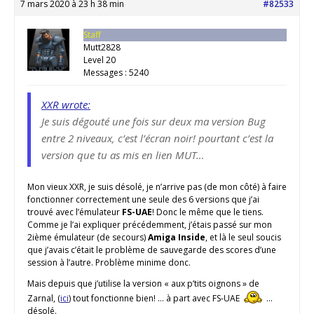
7 mars 2020 à 23 h 38 min
#82533
Staff
Mutt2828
Level 20
Messages : 5240
XXR wrote:
Je suis dégouté une fois sur deux ma version Bug
entre 2 niveaux, c’est l’écran noir! pourtant c’est la
version que tu as mis en lien MUT…
Mon vieux XXR, je suis désolé, je n’arrive pas (de mon côté) à faire
fonctionner correctement une seule des 6 versions que j’ai
trouvé avec l’émulateur
FS-UAE
! Donc le même que le tiens.
Comme je l’ai expliquer précédemment, j’étais passé sur mon
2ième émulateur (de secours)
Amiga Inside
, et là le seul soucis
que j’avais c’était le problème de sauvegarde des scores d’une
session à l’autre. Problème minime donc.
Mais depuis que j’utilise la version « aux p’tits oignons » de
Zarnal, (
ici
) tout fonctionne bien! … à part avec FS-UAE
…
désolé.