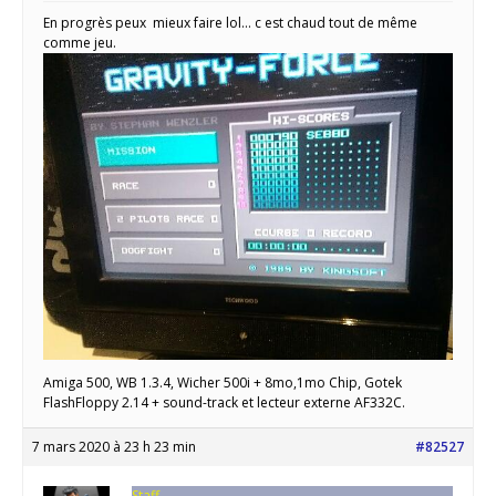
En progrès peux mieux faire lol… c est chaud tout de même
comme jeu.
Amiga 500, WB 1.3.4, Wicher 500i + 8mo,1mo Chip, Gotek
FlashFloppy 2.14 + sound-track et lecteur externe AF332C.
7 mars 2020 à 23 h 23 min
#82527
Staff