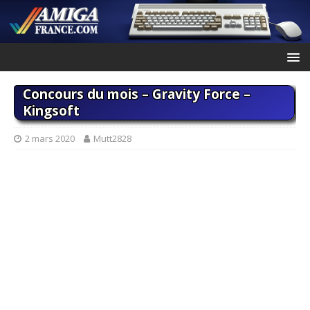
Concours du mois – Gravity Force –
Kingsoft
2 mars 2020
Mutt2828