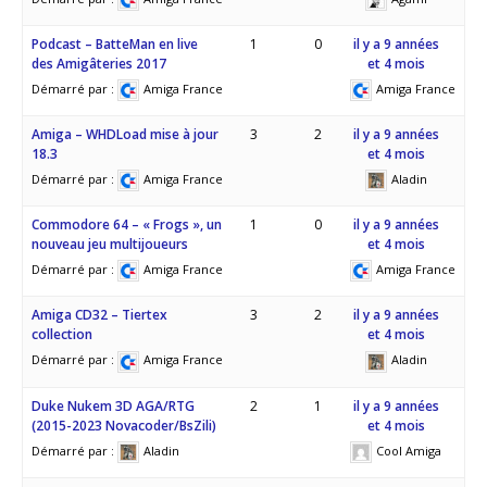
Podcast – BatteMan en live
1
0
il y a 9 années
des Amigâteries 2017
et 4 mois
Démarré par :
Amiga France
Amiga France
Amiga – WHDLoad mise à jour
3
2
il y a 9 années
18.3
et 4 mois
Démarré par :
Amiga France
Aladin
Commodore 64 – « Frogs », un
1
0
il y a 9 années
nouveau jeu multijoueurs
et 4 mois
Démarré par :
Amiga France
Amiga France
Amiga CD32 – Tiertex
3
2
il y a 9 années
collection
et 4 mois
Démarré par :
Amiga France
Aladin
Duke Nukem 3D AGA/RTG
2
1
il y a 9 années
(2015-2023 Novacoder/BsZili)
et 4 mois
Démarré par :
Aladin
Cool Amiga