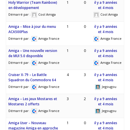
Holy Warrior (Team Rainbow)
1
0
il y a 9 années
en développement
et 4 mois
Démarré par :
Cool Amiga
Cool Amiga
Amiga – Mise à jour du menu
1
0
il y a 9 années
ACA500Plus
et 4 mois
Démarré par :
Amiga France
Amiga France
Amiga – Une nouvelle version
1
0
il y a 9 années
de MUI 5.0 disponible
et 4 mois
Démarré par :
Amiga France
Amiga France
Cruiser X-79 – Le Battle
4
3
il y a 9 années
Squadron du Commodore 64
et 4 mois
Démarré par :
Amiga France
Jegougou
Amiga – Les jeux Mostares et
3
2
il y a 9 années
Mostares 2 offerts
et 4 mois
Démarré par :
Amiga France
Jegougou
Amiga User – Nouveau
1
0
il y a 9 années
magazine Amiga en approche
et 4 mois