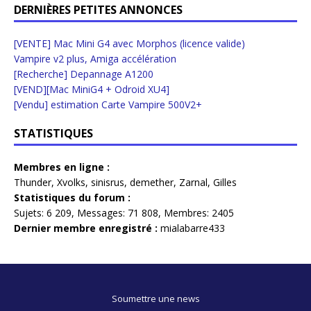
DERNIÈRES PETITES ANNONCES
[VENTE] Mac Mini G4 avec Morphos (licence valide)
Vampire v2 plus, Amiga accélération
[Recherche] Depannage A1200
[VEND][Mac MiniG4 + Odroid XU4]
[Vendu] estimation Carte Vampire 500V2+
STATISTIQUES
Membres en ligne :
Thunder
,
Xvolks
,
sinisrus
,
demether
,
Zarnal
,
Gilles
Statistiques du forum :
Sujets:
6 209,
Messages:
71 808,
Membres:
2405
Dernier membre enregistré :
mialabarre433
Soumettre une news