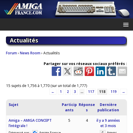
Actualités
Forum
›
News Room
›
Actualités
Partager sur vos réseaux sociaux préférés :
15 sujets de 1,756 à 1,770 (sur un total de 1,777)
←
1
2
3
…
117
118
119
→
Sujet
Particip
Réponse
Dernière
ants
s
publication
Amiga – AMIGA CONCEPT
5
4
il y a 9 années
l’intégrale !
et 3 mois
Démarré par :
Amiga France
Agami