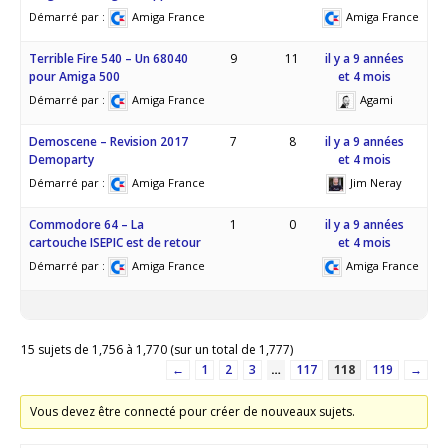
Démarré par :
Amiga France
Amiga France
Terrible Fire 540 – Un 68040
9
11
il y a 9 années
pour Amiga 500
et 4 mois
Démarré par :
Amiga France
Agami
Demoscene – Revision 2017
7
8
il y a 9 années
Demoparty
et 4 mois
Démarré par :
Amiga France
Jim Neray
Commodore 64 – La
1
0
il y a 9 années
cartouche ISEPIC est de retour
et 4 mois
Démarré par :
Amiga France
Amiga France
15 sujets de 1,756 à 1,770 (sur un total de 1,777)
←
1
2
3
…
117
118
119
→
Vous devez être connecté pour créer de nouveaux sujets.