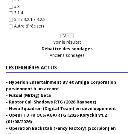
3.x
3.1.4
3.2 / 3.2.1 / 3.2.2
Autre (Préciser)
Voir le résultat
Débattre des sondages
Anciens sondages
LES DERNIÈRES ACTUS
Hyperion Entertainment BV et Amiga Corporation
parviennent à un accord
Futsal (MrDig) beta
Raptor Call Shadows RTG (2026 Raybeez)
Nova Squadron (Digital Team) en développement
OpenTTD FR OCS/AGA/RTG (2026 Korycki) v1.2
(01/08/2026)
Operation Backstab (Fancy Factory) [Scorpion] en