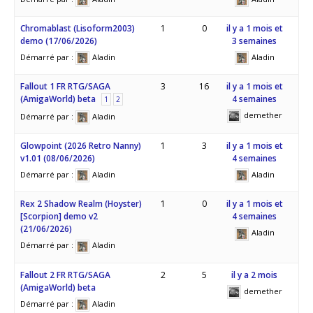
Chromablast (Lisoform2003)
1
0
il y a 1 mois et
demo (17/06/2026)
3 semaines
Démarré par :
Aladin
Aladin
Fallout 1 FR RTG/SAGA
3
16
il y a 1 mois et
(AmigaWorld) beta
4 semaines
1
2
demether
Démarré par :
Aladin
Glowpoint (2026 Retro Nanny)
1
3
il y a 1 mois et
v1.01 (08/06/2026)
4 semaines
Démarré par :
Aladin
Aladin
Rex 2 Shadow Realm (Hoyster)
1
0
il y a 1 mois et
[Scorpion] demo v2
4 semaines
(21/06/2026)
Aladin
Démarré par :
Aladin
Fallout 2 FR RTG/SAGA
2
5
il y a 2 mois
(AmigaWorld) beta
demether
Démarré par :
Aladin