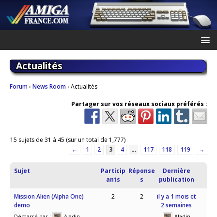
Actualités
Forum
›
News Room
›
Actualités
Partager sur vos réseaux sociaux préférés :
15 sujets de 31 à 45 (sur un total de 1,777)
←
1
2
3
4
…
117
118
119
→
Sujet
Particip
Réponse
Dernière
ants
s
publication
Mission Alien (Alpha One)
2
2
il y a 1 mois et
demo
2 semaines
Démarré par :
Aladin
Aladin