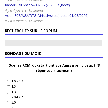
Raptor Call Shadows RTG (2026 Raybeez)
il y a 4 jours et 15 heures
Axion ECS/AGA/RTG (VirtualAssets) beta (01/08/2026)
il y a 4 jours et 16 heures
RECHERCHER SUR LE FORUM
SONDAGE DU MOIS
Quelles ROM Kickstart ont vos Amiga principaux ? (3
réponses maximum)
1.0 / 1.1
1.2
1.3
2.04 / 2.05
3.0
3.1