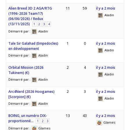
Alien Breed 3D 2 AGA/RTG
11
59
il y a 2 mois
(1996-2026 Team17)
Aladin
(06/06/2026) / Redux
(13/11/2025)
1
2
3
4
Démarré par :
Aladin
Tale Sir Galahad (Empedocles)
1
0
il y a 2 mois
en développement
Aladin
Démarré par :
Aladin
Orbital Mission (2026
2
4
il y a 2 mois
Tukinem) (€)
Aladin
Démarré par :
Aladin
Arc4Nerd (2026 Hoogames)
2
3
il y a 2 mois
[Scorpion] (€)
Aladin
Démarré par :
Aladin
BOING, un numéro DIX-
13
43
il y a 2 mois
proportionné…
1
2
3
Glames
Démarré par :
Glames