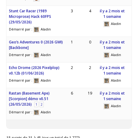
Stunt Car Racer (1989
3
4
il y a 2 mois et
Microprose) Hack 60FPS
1 semaine
(29/05/2026)
Aladin
Démarré par :
Aladin
Geo’s Adventures 0 (2026 GWI)
1
0
il y a 2 mois et
[Backbone]
1 semaine
Démarré par :
Aladin
Aladin
Echo Drome (2026 Pixelplop)
2
2
il y a 2 mois et
v0.12b (01/06/2026)
1 semaine
Démarré par :
Aladin
Aladin
Rastan (Basement Ape)
6
19
il y a 2 mois et
[Scorpion] démo v0.51
1 semaine
(26/05/2026)
1
2
Aladin
Démarré par :
Aladin
15 sujets de 31 à 45 (sur un total de 1,777)