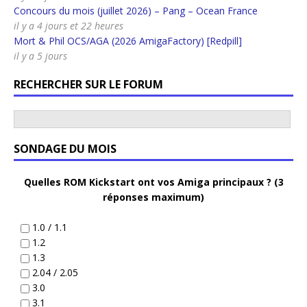
Concours du mois (juillet 2026) – Pang – Ocean France
il y a 4 jours et 22 heures
Mort & Phil OCS/AGA (2026 AmigaFactory) [Redpill]
il y a 5 jours
RECHERCHER SUR LE FORUM
SONDAGE DU MOIS
Quelles ROM Kickstart ont vos Amiga principaux ? (3
réponses maximum)
1.0 / 1.1
1.2
1.3
2.04 / 2.05
3.0
3.1