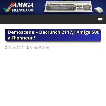
Demoscene – Decrunch 2117, l’Amiga 500
à l’honneur !
6 juin 2017
Amiga France