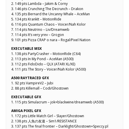
2. 149 pts Lambda – Jakim & Corny
3. 146 pts Crunching The Decrunch – Drakon
4. 135 pts Bernard the Uncanny Whale – AceMan
5. 134 pts KrankIt – MotionRide
6. 116 pts Quantum Chaos – Voicer/Nah Kolor
7. 114 pts Neutrino – Liv/Dreamweb
7. 114 pts It’s very yrev – Grogon
9. 101 pts Pizza CRAP o nara – Rogal/Pixel Nation
EXECUTABLE MSX
1. 138 pts PartyCrasher – MotionRide (C64)
2. 113 pts In My Pond – AceMan (A500)
3. 112 pts FidoDido – QLX (ATARI XL/XE)
4. 111 pts The Story – Voicer/Nah Kolor (A500)
A500 RAYTRACED GFX
1. 92 pts VampireV2 – Jubi
2. 88 pts Killemall – Codi/Ghostown
EXECUTABLE GFX
1. 115 pts Simulacrum – jok+blackwine/dreamweb (A500)
AMIGA PIXEL GFX
1. 172 pts Little Match Girl – Slayer/Ghostown
2. 138 pts 人魚の友達 – Sim1/RESISTANCE
3. 137 pts The final frontier – Darklight/Ghostown+Speccy.pl