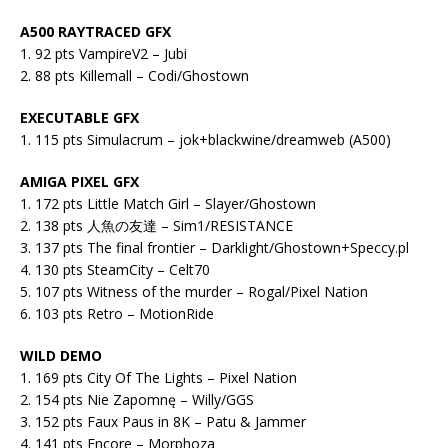
A500 RAYTRACED GFX
1. 92 pts VampireV2 – Jubi
2. 88 pts Killemall – Codi/Ghostown
EXECUTABLE GFX
1. 115 pts Simulacrum – jok+blackwine/dreamweb (A500)
AMIGA PIXEL GFX
1. 172 pts Little Match Girl – Slayer/Ghostown
2. 138 pts 人魚の友達 – Sim1/RESISTANCE
3. 137 pts The final frontier – Darklight/Ghostown+Speccy.pl
4. 130 pts SteamCity – Celt70
5. 107 pts Witness of the murder – Rogal/Pixel Nation
6. 103 pts Retro – MotionRide
WILD DEMO
1. 169 pts City Of The Lights – Pixel Nation
2. 154 pts Nie Zapomnę – Willy/GGS
3. 152 pts Faux Paus in 8K – Patu & Jammer
4. 141 pts Encore – Morphoza