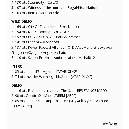
4. 130 pts SteamCity – Celt70
5. 107 pts Witness of the murder – Rogal/Pixel Nation
6. 103 pts Retro – MotionRide
WILD DEMO
1. 169 pts City Of The Lights – Pixel Nation
2. 154 pts Nie Zapomnę – Willy/GGS
3. 152 pts Faux Paus in 8K – Patu & Jammer
4. 141 pts Encore – Morphoza
5. 137 pts Power Packed Alliance – XTD / AceMan / Groovebox
Grogon / V0yager / Argasek / Patu
6. 110 pts Sztuka Przekraczania – trailer – Michal812
INTRO
1. 85 pts Ironia17 – Agenda [ATARI XL/XE]
2. 74 pts Invader Warning – KK/Altair [ATARI XL/XE]
DEMO
1. 116 pts Enchantment Under The Sea – RESISTANCE [A500]
2. 98 pts Craptro2 – Mandi/DRRM [A500]
3. 85 pts Decrunch Compo-filler #2 (silly 40k style) – Wanted
Team [A500]
Jim Neray