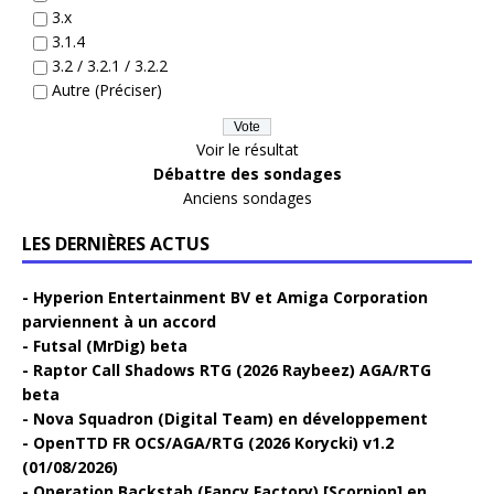
3.x
3.1.4
3.2 / 3.2.1 / 3.2.2
Autre (Préciser)
Voir le résultat
Débattre des sondages
Anciens sondages
LES DERNIÈRES ACTUS
Hyperion Entertainment BV et Amiga Corporation
parviennent à un accord
Futsal (MrDig) beta
Raptor Call Shadows RTG (2026 Raybeez) AGA/RTG
beta
Nova Squadron (Digital Team) en développement
OpenTTD FR OCS/AGA/RTG (2026 Korycki) v1.2
(01/08/2026)
Operation Backstab (Fancy Factory) [Scorpion] en