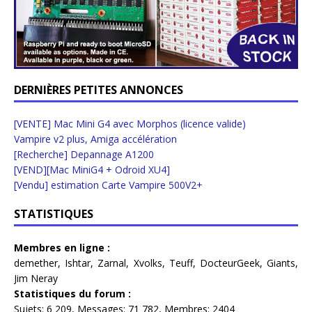
DERNIÈRES PETITES ANNONCES
[VENTE] Mac Mini G4 avec Morphos (licence valide)
Vampire v2 plus, Amiga accélération
[Recherche] Depannage A1200
[VEND][Mac MiniG4 + Odroid XU4]
[Vendu] estimation Carte Vampire 500V2+
STATISTIQUES
Membres en ligne :
demether
,
Ishtar
,
Zarnal
,
Xvolks
,
Teuff
,
DocteurGeek
,
Giants
,
Jim Neray
Statistiques du forum :
Sujets:
6 209,
Messages:
71 782,
Membres:
2404