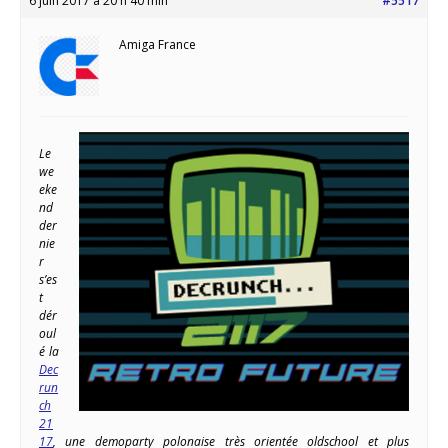
6 juin 2017 à 20 h 40 min
#5517
Amiga France
Le
we
eke
nd
der
nie
r
s’es
t
dér
oul
é la
Dec
run
ch
21
17
, une demoparty polonaise très orientée oldschool et plus