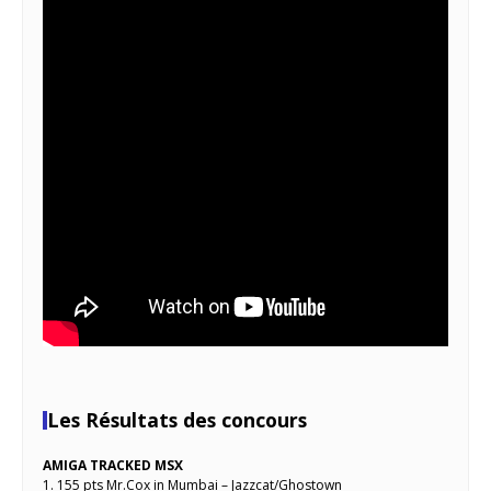
Les Résultats des concours
AMIGA TRACKED MSX
1. 155 pts Mr.Cox in Mumbai – Jazzcat/Ghostown