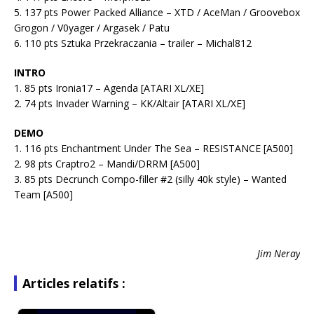
5. 137 pts Power Packed Alliance – XTD / AceMan / Groovebox
Grogon / V0yager / Argasek / Patu
6. 110 pts Sztuka Przekraczania – trailer – Michal812
INTRO
1. 85 pts Ironia17 – Agenda [ATARI XL/XE]
2. 74 pts Invader Warning – KK/Altair [ATARI XL/XE]
DEMO
1. 116 pts Enchantment Under The Sea – RESISTANCE [A500]
2. 98 pts Craptro2 – Mandi/DRRM [A500]
3. 85 pts Decrunch Compo-filler #2 (silly 40k style) – Wanted
Team [A500]
Jim Neray
Articles relatifs :