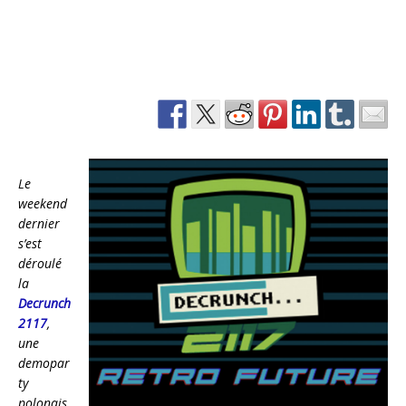
Le
weekend
dernier
s’est
déroulé
la
Decrunch
2117
,
une
demopar
ty
polonais