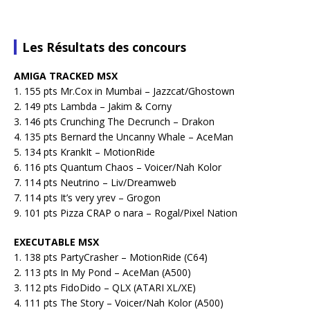
Les Résultats des concours
AMIGA TRACKED MSX
1. 155 pts Mr.Cox in Mumbai – Jazzcat/Ghostown
2. 149 pts Lambda – Jakim & Corny
3. 146 pts Crunching The Decrunch – Drakon
4. 135 pts Bernard the Uncanny Whale – AceMan
5. 134 pts KrankIt – MotionRide
6. 116 pts Quantum Chaos – Voicer/Nah Kolor
7. 114 pts Neutrino – Liv/Dreamweb
7. 114 pts It’s very yrev – Grogon
9. 101 pts Pizza CRAP o nara – Rogal/Pixel Nation
EXECUTABLE MSX
1. 138 pts PartyCrasher – MotionRide (C64)
2. 113 pts In My Pond – AceMan (A500)
3. 112 pts FidoDido – QLX (ATARI XL/XE)
4. 111 pts The Story – Voicer/Nah Kolor (A500)