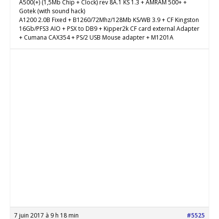
A500(+) (1,5Mb Chip + Clock) rev 8A.1 KS 1.3 + AMRAM 500+ +
Gotek (with sound hack)
A1200 2.0B Fixed + B1260/72Mhz/128Mb KS/WB 3.9 + CF Kingston
16Gb/PFS3 AIO + PSX to DB9 + Kipper2k CF card external Adapter
+ Cumana CAX354 + PS/2 USB Mouse adapter + M1201A
7 juin 2017 à 9 h 18 min
#5525