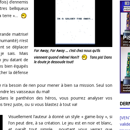
fois) d’ennemis
tres belliqueux
la terre »…
grande maitrise!
’humanité) n’est
ent se déplacer
Far Away, Far Away … c’est chez nous qu’ils
 je sais. Mais
viennent quand même! Non?!
Tans pis! Dans
un jeu datant de
le doute je dessoude tout!
ns bien équipés
 cher la défense
ce n’a besoin de rien pour mener à bien sa mission. Seul son
endre les vaisseaux du mal!
dans le panthéon des héros, vous pourrez analyser vos
DER
s tirez juste, ou si vous blastez à tout va!
Visuellement l’auteur à donné un style « game-boy », si
[VENT
l’on peut dire, à sa création. Le jeu est en noir et blanc,
valid
et paraît tout simple… pourtant vous verrez que