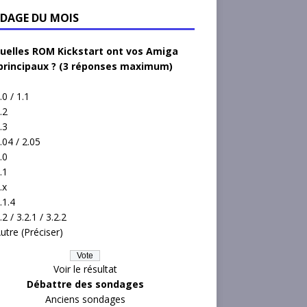
DAGE DU MOIS
uelles ROM Kickstart ont vos Amiga
principaux ? (3 réponses maximum)
.0 / 1.1
.2
.3
.04 / 2.05
.0
.1
.x
.1.4
.2 / 3.2.1 / 3.2.2
utre (Préciser)
Voir le résultat
Débattre des sondages
Anciens sondages