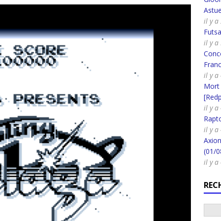
Astue
il y a
Futsa
il y 
Conco
Fran
il y a
Mort
[Redpi
il y a
Rapt
il y 
Axion
(01/0
il y 
REC