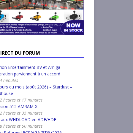
DIRECT DU FORUM
ion Entertainment BV et Amiga
ration parviennent à un accord
a 4 minutes
urs du mois (août 2026) – Stardust –
dhouse
a 2 heures et 17 minutes
nsion 512 AMRAM-X
a 2 heures et 35 minutes
r aux WHDLOAD en ADF/HDF
a 8 heures et 50 minutes
m Reforged ECS/AGA/RTG (2026