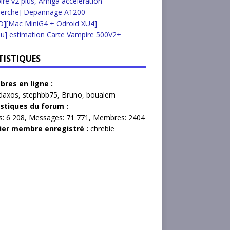
re v2 plus, Amiga accélération
herche] Depannage A1200
D][Mac MiniG4 + Odroid XU4]
u] estimation Carte Vampire 500V2+
TISTIQUES
res en ligne :
daxos
,
stephbb75
,
Bruno
,
boualem
istiques du forum :
s:
6 208,
Messages:
71 771,
Membres:
2404
ier membre enregistré :
chrebie