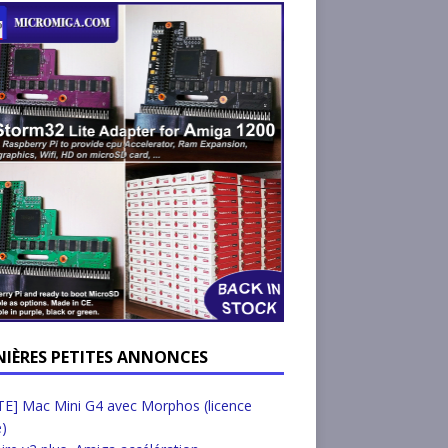
NIÈRES PETITES ANNONCES
E] Mac Mini G4 avec Morphos (licence
e)