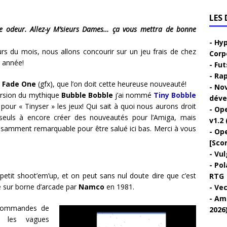
LES
nne odeur. Allez-y M’sieurs Dames… ça vous mettra de bonne
Hyp
rs du mois, nous allons concourir sur un jeu frais de chez
Corp
e année!
Fut
Rap
e
Fade One
(gfx), que l’on doit cette heureuse nouveauté!
Nov
ersion du mythique
Bubble Bobble
j’ai nommé
Tiny Bobble
déve
s pour « Tinyser » les jeux! Qui sait à quoi nous aurons droit
Ope
s seuls à encore créer des nouveautés pour l’Amiga, mais
v1.2 
isamment remarquable pour être salué ici bas. Merci à vous
Ope
[Sco
Vul
Pol
petit shoot’em’up, et on peut sans nul doute dire que c’est
RTG
é sur borne d’arcade par
Namco
en 1981.
Vec
Ami
u commandes de
2026
r les vagues