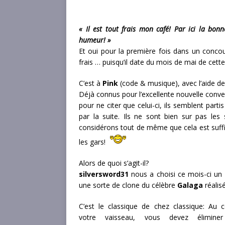
« Il est tout frais mon café! Par ici la bo
humeur! »
Et oui pour la première fois dans un concou
frais … puisqu’il date du mois de mai de cett
C’est à
Pink
(code & musique), avec l’aide d
Déjà connus pour l’excellente nouvelle conv
pour ne citer que celui-ci, ils semblent parti
par la suite. Ils ne sont bien sur pas le
considérons tout de même que cela est suff
les gars!
Alors de quoi s’agit-il?
silversword31
nous a choisi ce mois-ci un 
une sorte de clone du célèbre
Galaga
réalis
C’est le classique de chez classique: A
votre vaisseau, vous devez élimine