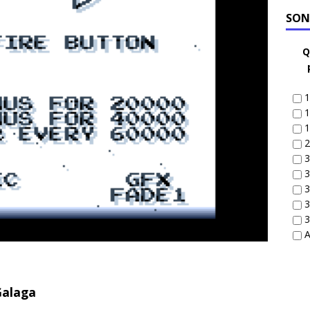
SON
Q
1
1
1
2
3
3
3
3
3
A
Galaga