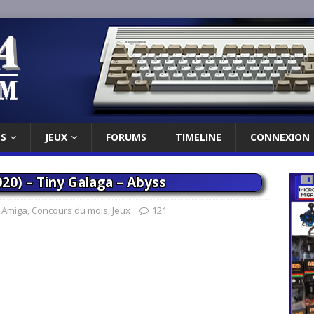
ES
JEUX
FORUMS
TIMELINE
CONNEXION
20) – Tiny Galaga – Abyss
,
Amiga
,
Concours du mois
,
Jeux
121