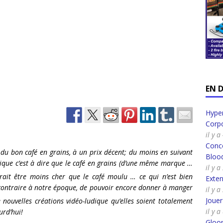
EN 
Hyper
Corpo
il y 
Conco
er du bon café en grains, à un prix décent; du moins en suivant
Bloo
ogique c’est à dire que le café en grains (d’une même marque …
il y 
rait être moins cher que le café moulu … ce qui n’est bien
Exte
contraire à notre époque, de pouvoir encore donner à manger
il y 
Joue
 nouvelles créations vidéo-ludique qu’elles soient totalement
il y 
urd’hui!
Gloo