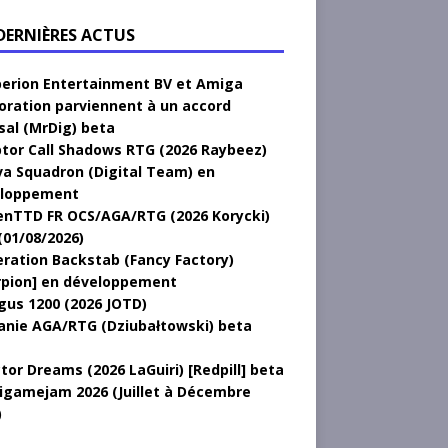
 DERNIÈRES ACTUS
erion Entertainment BV et Amiga
oration parviennent à un accord
sal (MrDig) beta
tor Call Shadows RTG (2026 Raybeez)
a Squadron (Digital Team) en
loppement
nTTD FR OCS/AGA/RTG (2026 Korycki)
(01/08/2026)
ration Backstab (Fancy Factory)
rpion] en développement
gus 1200 (2026 JOTD)
anie AGA/RTG (Dziubałtowski) beta
tor Dreams (2026 LaGuiri) [Redpill] beta
gamejam 2026 (Juillet à Décembre
)