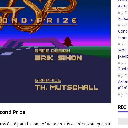
Astue
il y a
Futsa
il y a
Conco
Fran
il y a
Mort
[Redpi
il y a
Rapt
il y a
Axion
(01/0
il y 
REC
econd Prize
s édité par Thalion Software en 1992. Il n’est sorti que sur