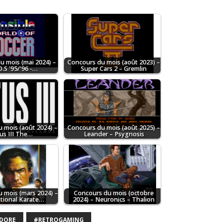
u mois (mai 2024) –
Concours du mois (août 2023) –
.S '95/'96 -…
Super Cars 2 – Gremlin
 mois (août 2024) –
Concours du mois (août 2025) –
us III The…
Leander – Psygnosis
 mois (mars 2024) –
Concours du mois (octobre
ational Karate…
2024) – Neuronics – Thalion
DORE
#RETROGAMING