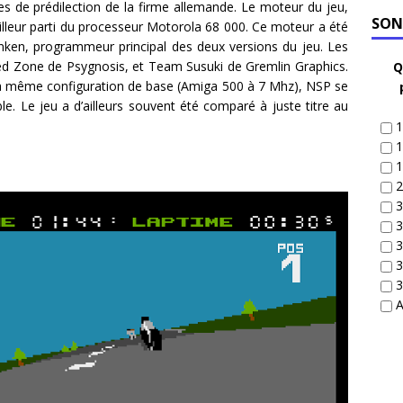
nes de prédilection de la firme allemande. Le moteur du jeu,
SON
illeur parti du processeur Motorola 68 000. Ce moteur a été
unken, programmeur principal des deux versions du jeu. Les
Red Zone de Psygnosis, et Team Susuki de Gremlin Graphics.
Q
r la même configuration de base (Amiga 500 à 7 Mhz), NSP se
le. Le jeu a d’ailleurs souvent été comparé à juste titre au
1
1
1
2
3
3
3
3
3
A