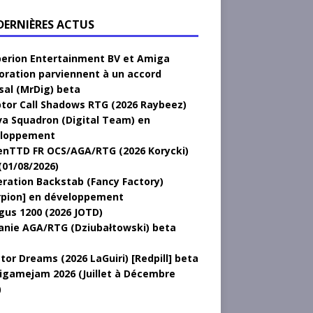
 DERNIÈRES ACTUS
erion Entertainment BV et Amiga
oration parviennent à un accord
sal (MrDig) beta
tor Call Shadows RTG (2026 Raybeez)
a Squadron (Digital Team) en
loppement
nTTD FR OCS/AGA/RTG (2026 Korycki)
(01/08/2026)
ration Backstab (Fancy Factory)
rpion] en développement
gus 1200 (2026 JOTD)
anie AGA/RTG (Dziubałtowski) beta
tor Dreams (2026 LaGuiri) [Redpill] beta
gamejam 2026 (Juillet à Décembre
)