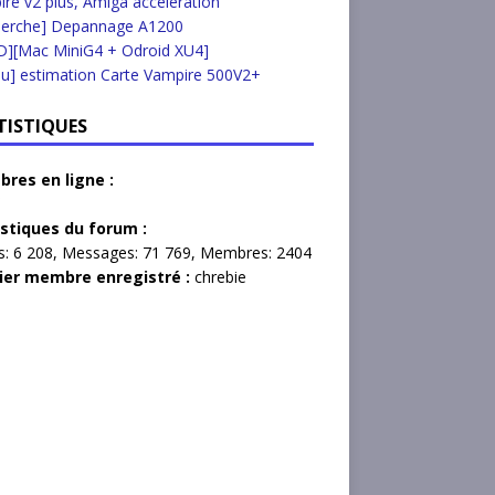
re v2 plus, Amiga accélération
herche] Depannage A1200
D][Mac MiniG4 + Odroid XU4]
u] estimation Carte Vampire 500V2+
TISTIQUES
res en ligne :
istiques du forum :
s:
6 208,
Messages:
71 769,
Membres:
2404
ier membre enregistré :
chrebie