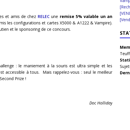
Vampi
[Rec
[VEN
ires et amis de chez
RELEC
une
remise 5% valable un an
[Vend
mis les configurations et cartes X5000 & A1222 & Vampire).
tien et le sponsoring de ce concours.
STA
Memb
Teuff
Stat
llenge : le maniement à la souris est ultra simple et les
Sujet
st accessible à tous. Mais rappelez-vous : seul le meilleur
Dern
 Second Prize !
Doc Holliday