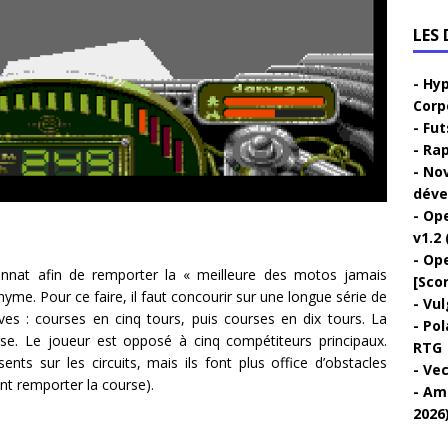
LES
Hyp
Corp
Fut
Rap
Nov
déve
Ope
v1.2 
Ope
onnat afin de remporter la « meilleure des motos jamais
[Sco
me. Pour ce faire, il faut concourir sur une longue série de
Vul
ves : courses en cinq tours, puis courses en dix tours. La
Pol
se. Le joueur est opposé à cinq compétiteurs principaux.
RTG
ts sur les circuits, mais ils font plus office d’obstacles
Vec
ent remporter la course).
Ami
2026