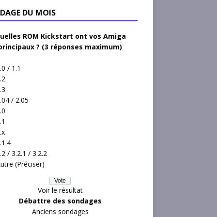
DAGE DU MOIS
uelles ROM Kickstart ont vos Amiga
principaux ? (3 réponses maximum)
.0 / 1.1
.2
.3
.04 / 2.05
.0
.1
.x
.1.4
.2 / 3.2.1 / 3.2.2
utre (Préciser)
Voir le résultat
Débattre des sondages
Anciens sondages