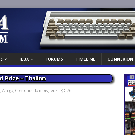
ES
JEUX
FORUMS
TIMELINE
CONNEXION
 Prize – Thalion
s
,
Amiga
,
Concours du mois
,
Jeux
76