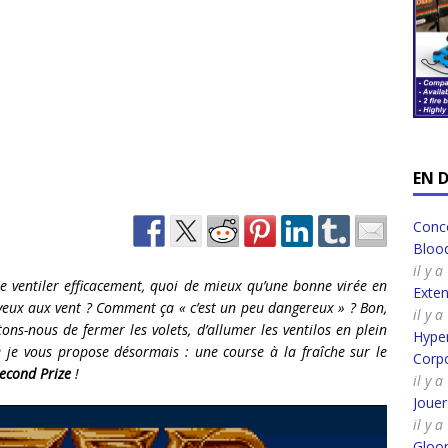
EN 
Conco
Bloo
il y 
ur se ventiler efficacement, quoi de mieux qu’une bonne virée en
Exte
veux aux vent ?
Comment ça « c’est un peu dangereux » ? Bon,
il y 
tons-nous de fermer les volets, d’allumer les ventilos en plein
Hyper
e je vous propose désormais : une course à la fraîche sur le
Corpo
econd Prize
!
il y 
Joue
il y 
Gloo