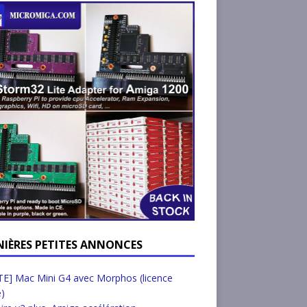
NIÈRES PETITES ANNONCES
E] Mac Mini G4 avec Morphos (licence
e)