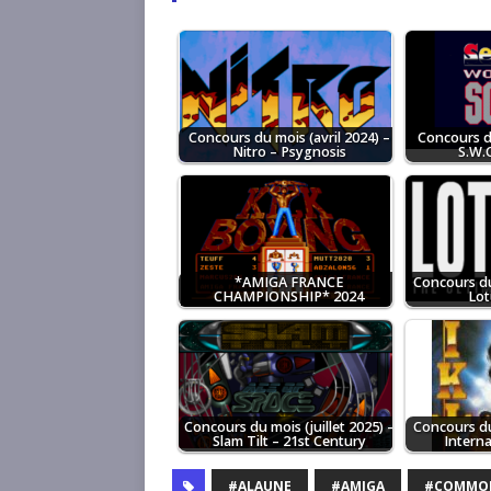
Concours du mois (avril 2024) –
Concours d
Nitro – Psygnosis
S.W.O
*AMIGA FRANCE
Concours du
CHAMPIONSHIP* 2024
Lot
Concours du mois (juillet 2025) –
Concours du
Slam Tilt – 21st Century
Intern
#ALAUNE
#AMIGA
#COMMO