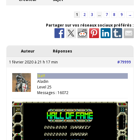
1
2
3
…
7
8
9
→
Partager sur vos réseaux sociaux préférés :
Auteur
Réponses
1 février 2020 à 21 h 17 min
#79999
Staff
Aladin
Level 25
Messages : 16072