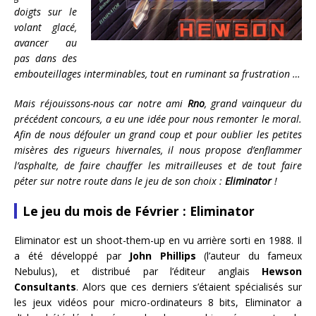
doigts sur le
volant glacé,
avancer au
pas dans des
embouteillages interminables, tout en ruminant sa frustration …
Mais réjouissons-nous car notre ami
Rno
, grand vainqueur du
précédent concours, a eu une idée pour nous remonter le moral.
Afin de nous défouler un grand coup et pour oublier les petites
misères des rigueurs hivernales, il nous propose d’enflammer
l’asphalte, de faire chauffer les mitrailleuses et de tout faire
péter sur notre route dans le jeu de son choix :
Eliminator
!
Le jeu du mois de Février : Eliminator
Eliminator est un shoot-them-up en vu arrière sorti en 1988. Il
a été développé par
John Phillips
(l’auteur du fameux
Nebulus), et distribué par l’éditeur anglais
Hewson
Consultants
. Alors que ces derniers s’étaient spécialisés sur
les jeux vidéos pour micro-ordinateurs 8 bits, Eliminator a