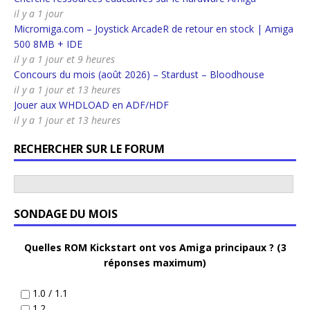
il y a 1 jour
Micromiga.com – Joystick ArcadeR de retour en stock | Amiga
500 8MB + IDE
il y a 1 jour et 9 heures
Concours du mois (août 2026) – Stardust – Bloodhouse
il y a 1 jour et 13 heures
Jouer aux WHDLOAD en ADF/HDF
il y a 1 jour et 13 heures
RECHERCHER SUR LE FORUM
SONDAGE DU MOIS
Quelles ROM Kickstart ont vos Amiga principaux ? (3
réponses maximum)
1.0 / 1.1
1.2