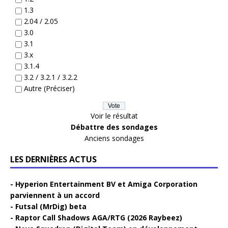
1.3
2.04 / 2.05
3.0
3.1
3.x
3.1.4
3.2 / 3.2.1 / 3.2.2
Autre (Préciser)
Voir le résultat
Débattre des sondages
Anciens sondages
LES DERNIÈRES ACTUS
Hyperion Entertainment BV et Amiga Corporation
parviennent à un accord
Futsal (MrDig) beta
Raptor Call Shadows AGA/RTG (2026 Raybeez)